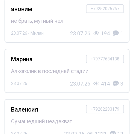
аноним
+79252026767
не брать, мутный чел
23.07.26
194
1
23.07.26 - Милан
Марина
+79777634138
Алкоголик в последней стадии
23.07.26
414
3
23.07.26
Валенсия
+79262283179
Сумашедший неадекват
23.07.26
1231
12
23.07.26