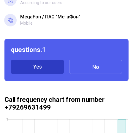
According to our users
MegaFon
ПАО "МегаФон"
Mobile
questions.1
Yes
No
Call frequency chart from number
+79269631499