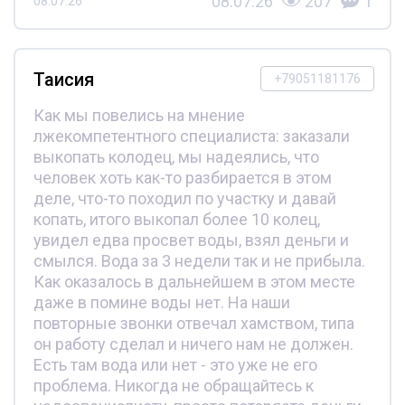
08.07.26
207
1
08.07.26
Таисия
+79051181176
Как мы повелись на мнение
лжекомпетентного специалиста: заказали
выкопать колодец, мы надеялись, что
человек хоть как-то разбирается в этом
деле, что-то походил по участку и давай
копать, итого выкопал более 10 колец,
увидел едва просвет воды, взял деньги и
смылся. Вода за 3 недели так и не прибыла.
Как оказалось в дальнейшем в этом месте
даже в помине воды нет. На наши
повторные звонки отвечал хамством, типа
он работу сделал и ничего нам не должен.
Есть там вода или нет - это уже не его
проблема. Никогда не обращайтесь к