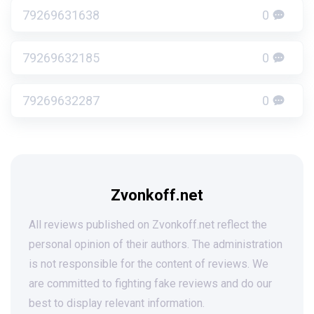
79269631638
0
79269632185
0
79269632287
0
Zvonkoff.net
All reviews published on Zvonkoff.net reflect the
personal opinion of their authors. The administration
is not responsible for the content of reviews. We
are committed to fighting fake reviews and do our
best to display relevant information.