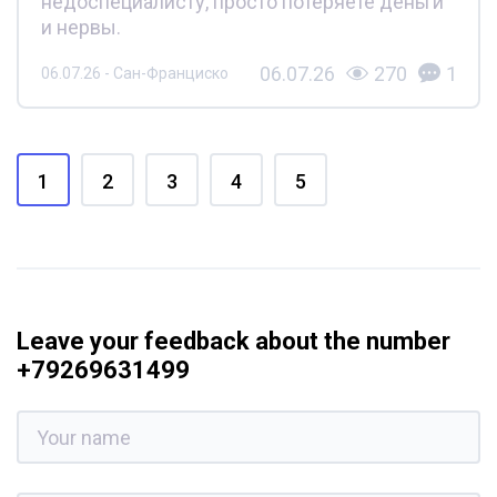
недоспециалисту, просто потеряете деньги
и нервы.
06.07.26
270
1
06.07.26 - Сан-Франциско
1
2
3
4
5
Leave your feedback about the number
+79269631499