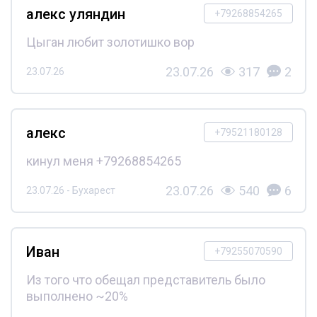
алекс уляндин
+79268854265
Цыган любит золотишко вор
23.07.26
317
2
23.07.26
алекс
+79521180128
кинул меня +79268854265
23.07.26
540
6
23.07.26 - Бухарест
Иван
+79255070590
Из того что обещал представитель было
выполнено ~20%