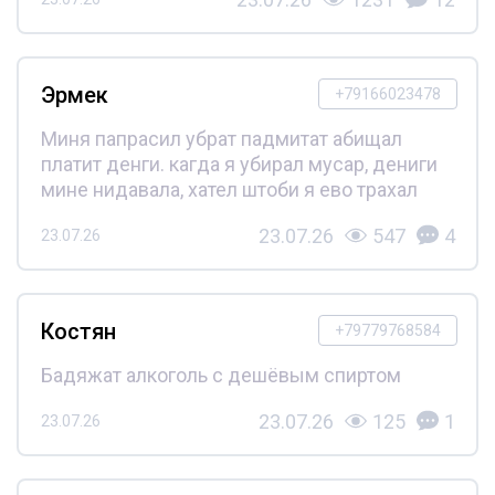
Эрмек
+79166023478
Миня папрасил убрат падмитат абищал
платит денги. кагда я убирал мусар, дениги
мине нидавала, хател штоби я ево трахал
23.07.26
547
4
23.07.26
Костян
+79779768584
Бадяжат алкоголь с дешёвым спиртом
23.07.26
125
1
23.07.26