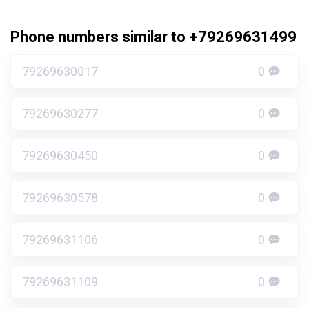
Phone numbers similar to +79269631499
79269630017
0
79269630277
0
79269630450
0
79269630578
0
79269631106
0
79269631109
0