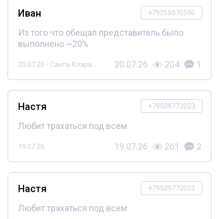
Иван
+79255070590
Из того что обещал представитель было
выполнено ~20%
20.07.26
204
1
20.07.26 - Санта-Клара
Настя
+79509772023
Любит трахаться под всем
19.07.26
261
2
19.07.26
Настя
+79509772023
Любит трахаться под всем