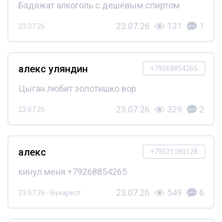
Бадяжат алкоголь с дешёвым спиртом
23.07.26
131
1
23.07.26
алекс уляндин
+79268854265
Цыган любит золотишко вор
23.07.26
329
2
23.07.26
алекс
+79521180128
кинул меня +79268854265
23.07.26
549
6
23.07.26 - Бухарест