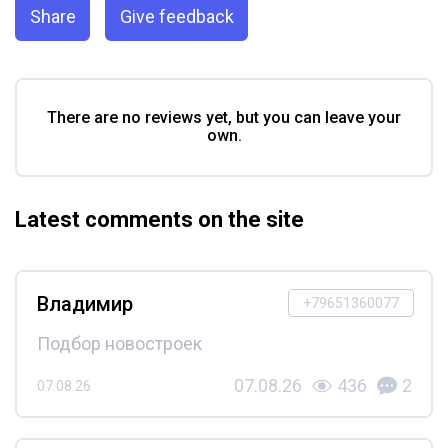
Share
Give feedback
There are no reviews yet, but you can leave your
own.
Latest comments on the site
Владимир
+79651360077
Подбор новостроек
07.08.26
436
2
07.08.26