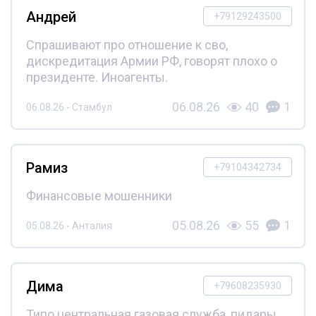
Андрей
+79129243500
Спрашивают про отношение к сво,
дискредитация Армии РФ, говорят плохо о
президенте. Иноагенты.
06.08.26
40
1
06.08.26 - Стамбул
Рамиз
+79104342734
Финансовые мошенники
05.08.26
55
1
05.08.26 - Анталия
Дима
+79608235930
Типо центральная газовая служба, пидары