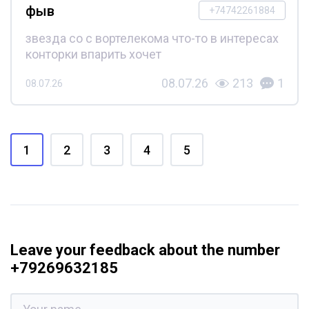
фыв
+74742261884
звезда со с вортелекома что-то в интересах
конторки впарить хочет
08.07.26
213
1
08.07.26
1
2
3
4
5
Leave your feedback about the number
+79269632185