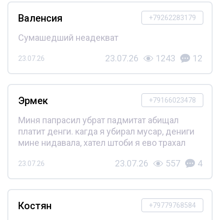
Валенсия
+79262283179
Сумашедший неадекват
23.07.26
1243
12
23.07.26
Эрмек
+79166023478
Миня папрасил убрат падмитат абищал
платит денги. кагда я убирал мусар, дениги
мине нидавала, хател штоби я ево трахал
23.07.26
557
4
23.07.26
Костян
+79779768584