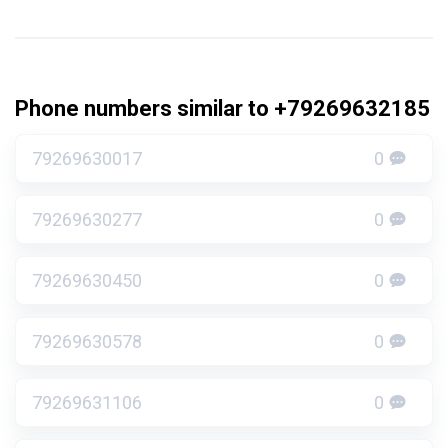
Phone numbers similar to +79269632185
79269630017
0
79269630277
0
79269630450
0
79269630578
0
79269631106
0