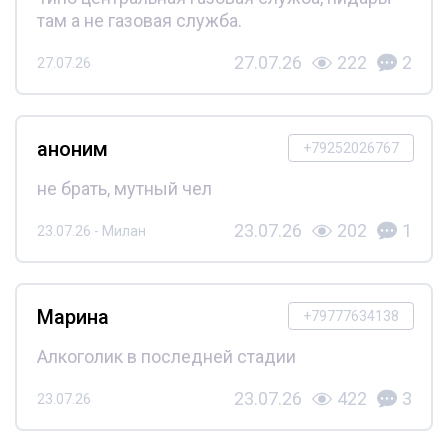
там а не газовая служба.
27.07.26
222
2
27.07.26
аноним
+79252026767
не брать, мутный чел
23.07.26
202
1
23.07.26 - Милан
Марина
+79777634138
Алкоголик в последней стадии
23.07.26
422
3
23.07.26