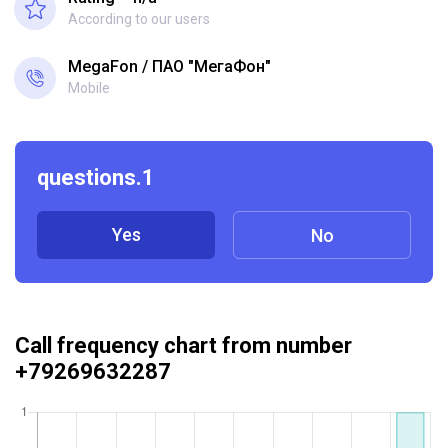
According to our users
MegaFon
ПАО "МегаФон"
Mobile
questions.1
Yes
No
Call frequency chart from number
+79269632287