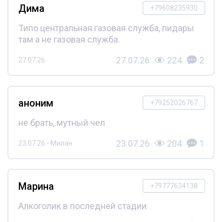
Дима
+79608235930
Типо центральная газовая служба, пидары
там а не газовая служба.
27.07.26
224
2
27.07.26
аноним
+79252026767
не брать, мутный чел
23.07.26
204
1
23.07.26 - Милан
Марина
+79777634138
Алкоголик в последней стадии