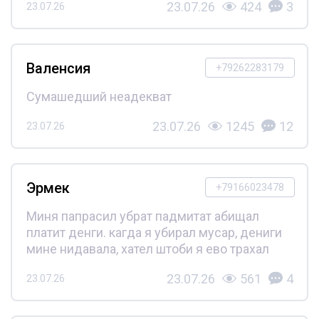
23.07.26
424
3
23.07.26
Валенсия
+79262283179
Сумашедший неадекват
23.07.26
1245
12
23.07.26
Эрмек
+79166023478
Миня папрасил убрат падмитат абищал
платит денги. кагда я убирал мусар, дениги
мине нидавала, хател штоби я ево трахал
23.07.26
561
4
23.07.26