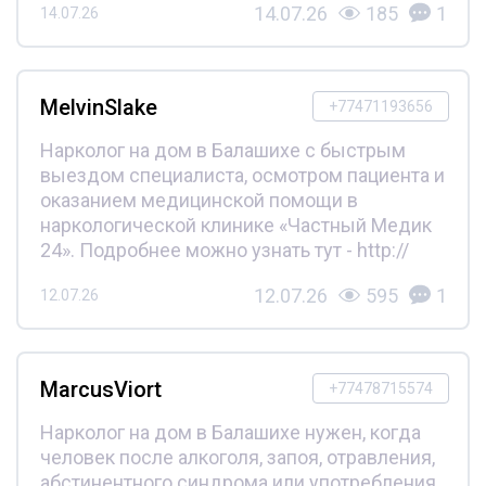
14.07.26
185
1
14.07.26
MelvinSlake
+77471193656
Нарколог на дом в Балашихе с быстрым
выездом специалиста, осмотром пациента и
оказанием медицинской помощи в
наркологической клинике «Частный Медик
24». Подробнее можно узнать тут - http://
12.07.26
595
1
12.07.26
MarcusViort
+77478715574
Нарколог на дом в Балашихе нужен, когда
человек после алкоголя, запоя, отравления,
абстинентного синдрома или употребления