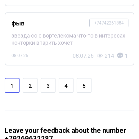
фыв
+74742261884
звезда со с вортелекома что-то в интересах
конторки впарить хочет
08.07.26
214
1
08.07.26
1
2
3
4
5
Leave your feedback about the number
+79269632287