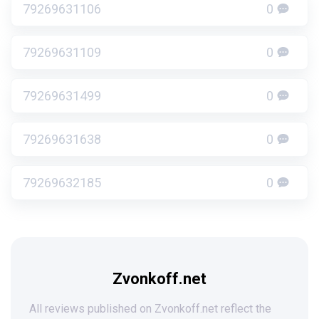
79269631106
0
79269631109
0
79269631499
0
79269631638
0
79269632185
0
Zvonkoff.net
All reviews published on Zvonkoff.net reflect the