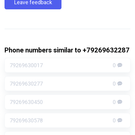
Leave feedback
Phone numbers similar to +79269632287
79269630017
0
79269630277
0
79269630450
0
79269630578
0