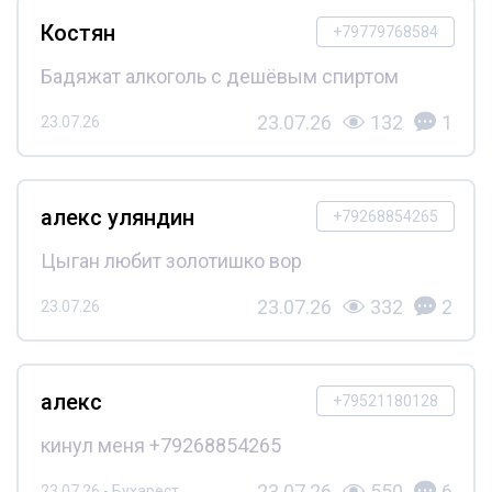
Костян
+79779768584
Бадяжат алкоголь с дешёвым спиртом
23.07.26
132
1
23.07.26
алекс уляндин
+79268854265
Цыган любит золотишко вор
23.07.26
332
2
23.07.26
алекс
+79521180128
кинул меня +79268854265
23.07.26
550
6
23.07.26 - Бухарест