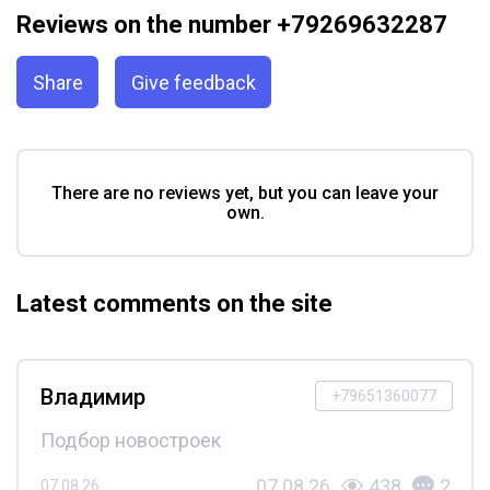
Reviews on the number +79269632287
Share
Give feedback
There are no reviews yet, but you can leave your
own.
Latest comments on the site
Владимир
+79651360077
Подбор новостроек
07.08.26
438
2
07.08.26