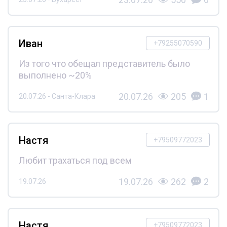
Иван
+79255070590
Из того что обещал представитель было
выполнено ~20%
20.07.26
205
1
20.07.26 - Санта-Клара
Настя
+79509772023
Любит трахаться под всем
19.07.26
262
2
19.07.26
Настя
+79509772023