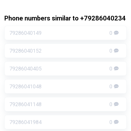
Phone numbers similar to +79286040234
79286040149
0
79286040152
0
79286040405
0
79286041048
0
79286041148
0
79286041984
0