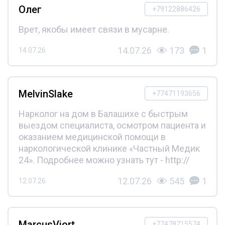
Олег
+79122886426
Врет, якобы имеет связи в мусарне.
14.07.26
173
1
14.07.26
MelvinSlake
+77471193656
Нарколог на дом в Балашихе с быстрым
выездом специалиста, осмотром пациента и
оказанием медицинской помощи в
наркологической клинике «Частный Медик
24». Подробнее можно узнать тут - http://
12.07.26
545
1
12.07.26
MarcusViort
+77478715574