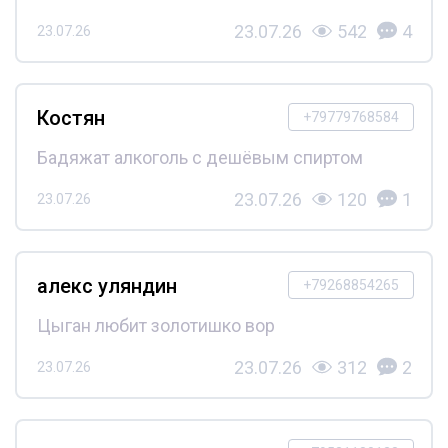
23.07.26
542
4
23.07.26
Костян
+79779768584
Бадяжат алкоголь с дешёвым спиртом
23.07.26
120
1
23.07.26
алекс уляндин
+79268854265
Цыган любит золотишко вор
23.07.26
312
2
23.07.26