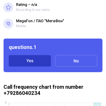
Rating – n/a
According to our users
MegaFon
ПАО "МегаФон"
Mobile
questions.1
Yes
No
Call frequency chart from number
+79286040234