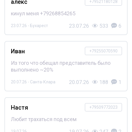
алекс
+79521180128
кинул меня +79268854265
23.07.26
533
6
23.07.26 - Бухарест
Иван
+79255070590
Из того что обещал представитель было
выполнено ~20%
20.07.26
188
1
20.07.26 - Санта-Клара
Настя
+79509772023
Любит трахаться под всем
19.07.26
247
2
19.07.26