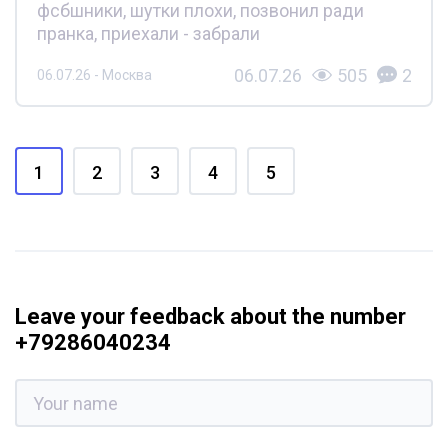
фсбшники, шутки плохи, позвонил ради
пранка, приехали - забрали
06.07.26
505
2
06.07.26 - Москва
1
2
3
4
5
Leave your feedback about the number
+79286040234