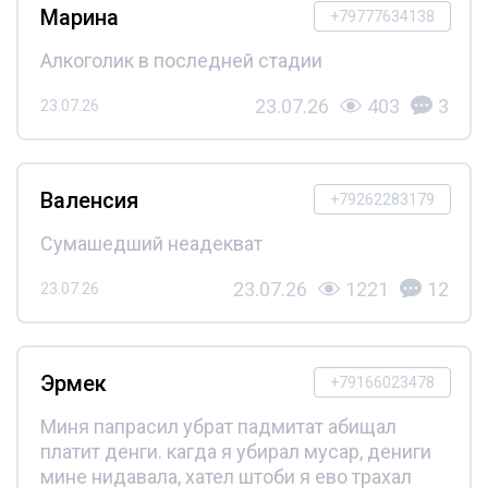
Марина
+79777634138
Алкоголик в последней стадии
23.07.26
403
3
23.07.26
Валенсия
+79262283179
Сумашедший неадекват
23.07.26
1221
12
23.07.26
Эрмек
+79166023478
Миня папрасил убрат падмитат абищал
платит денги. кагда я убирал мусар, дениги
мине нидавала, хател штоби я ево трахал