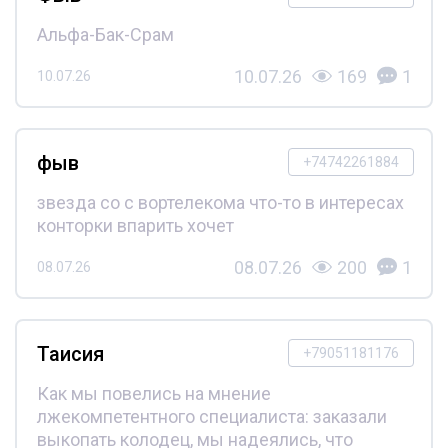
Альфа-Бак-Срам
10.07.26
169
1
10.07.26
фыв
+74742261884
звезда со с вортелекома что-то в интересах
конторки впарить хочет
08.07.26
200
1
08.07.26
Таисия
+79051181176
Как мы повелись на мнение
лжекомпетентного специалиста: заказали
выкопать колодец, мы надеялись, что