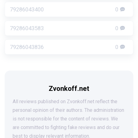
79286043400
0
79286043583
0
79286043836
0
Zvonkoff.net
All reviews published on Zvonkoff.net reflect the
personal opinion of their authors. The administration
is not responsible for the content of reviews. We
are committed to fighting fake reviews and do our
best to display relevant information.