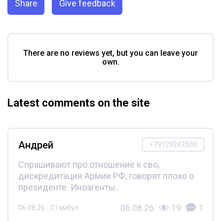
Share
Give feedback
There are no reviews yet, but you can leave your
own.
Latest comments on the site
Андрей
+79129243500
Спрашивают про отношение к сво,
дискредитация Армии РФ, говорят плохо о
президенте. Иноагенты.
06.08.26
19
1
06.08.26 - Стамбул