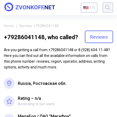
EN
Home
Number +79286041148
+79286041148, who called?
Reviews
Are you getting a call from +79286041148 or 8 (928) 604-11-48?
Here you can find out all the available information on calls from
this phone number: reviews, region, operator, address, writing
options, activity and much more.
Russia, Ростовская обл.
Rating – n/a
According to our users
MegaFon
ПАО "МегаФон"