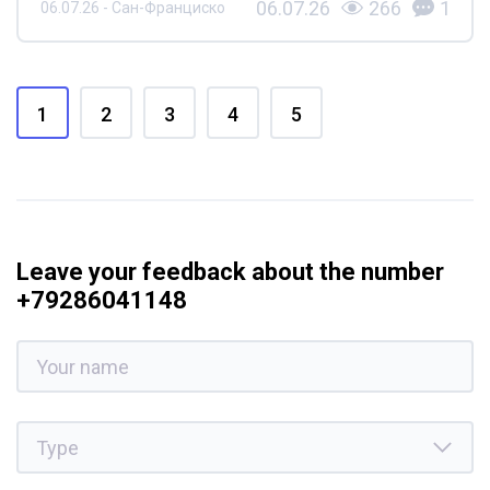
06.07.26
266
1
06.07.26 - Сан-Франциско
1
2
3
4
5
Leave your feedback about the number
+79286041148