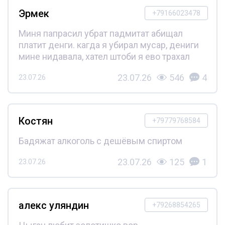
Эрмек
+79166023478
Миня папрасил убрат падмитат абищал
платит денги. кагда я убирал мусар, дениги
мине нидавала, хател штоби я ево трахал
23.07.26
546
4
23.07.26
Костян
+79779768584
Бадяжат алкоголь с дешёвым спиртом
23.07.26
125
1
23.07.26
алекс уляндин
+79268854265