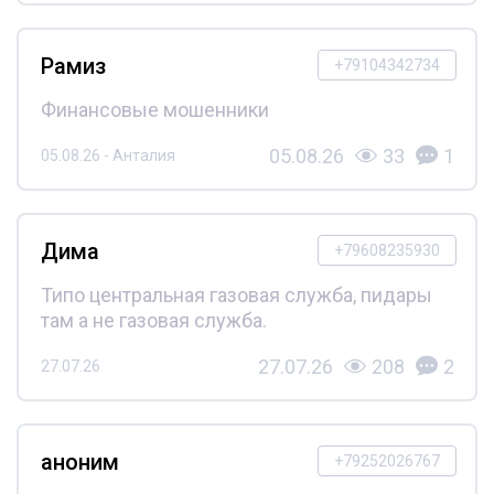
Рамиз
+79104342734
Финансовые мошенники
05.08.26
33
1
05.08.26 - Анталия
Дима
+79608235930
Типо центральная газовая служба, пидары
там а не газовая служба.
27.07.26
208
2
27.07.26
аноним
+79252026767