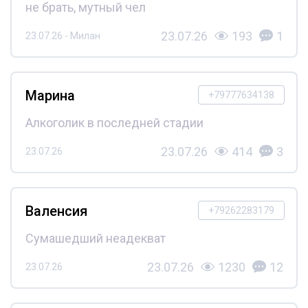
не брать, мутный чел
23.07.26
193
1
23.07.26 - Милан
Марина
+79777634138
Алкоголик в последней стадии
23.07.26
414
3
23.07.26
Валенсия
+79262283179
Сумашедший неадекват
23.07.26
1230
12
23.07.26