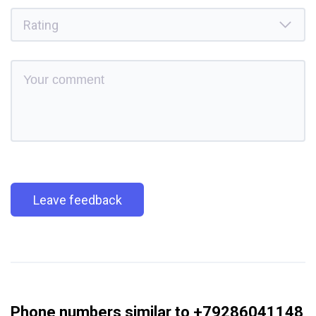
Leave feedback
Phone numbers similar to +79286041148