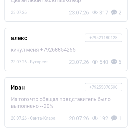
Цыган любит золотишко вор
23.07.26
317
2
23.07.26
алекс
+79521180128
кинул меня +79268854265
23.07.26
540
6
23.07.26 - Бухарест
Иван
+79255070590
Из того что обещал представитель было
выполнено ~20%
20.07.26
192
1
20.07.26 - Санта-Клара