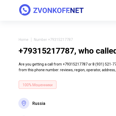
Home
Number +79315217787
+79315217787, who calle
Are you getting a call from +79315217787 or 8 (931) 521-77-8
from this phone number: reviews, region, operator, address,
100% Мошенники
Russia