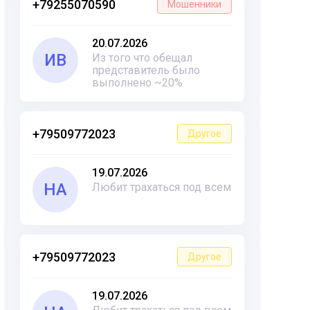
+79255070590
Мошенники
20.07.2026
ИВ
Из того что обещал
представитель было
выполнено ~20%
+79509772023
Другое
19.07.2026
НА
Любит трахаться под всем
+79509772023
Другое
19.07.2026