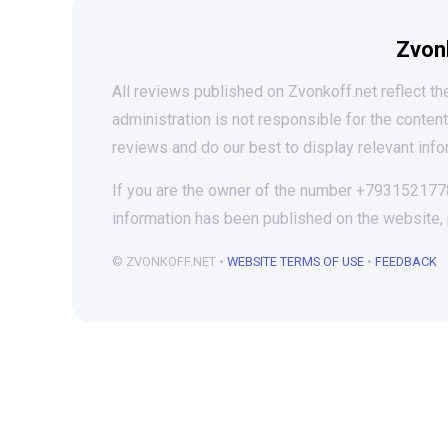
Zvon
All reviews published on Zvonkoff.net reflect the
administration is not responsible for the conten
reviews and do our best to display relevant info
If you are the owner of the number +79315217787
information has been published on the website,
© ZVONKOFF.NET •
WEBSITE TERMS OF USE
•
FEEDBACK