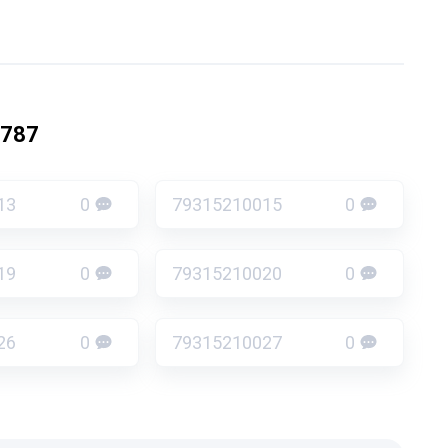
7787
13
0
79315210015
0
19
0
79315210020
0
26
0
79315210027
0