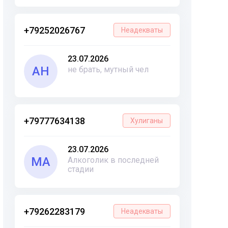
+79252026767
Неадекваты
23.07.2026
АН
не брать, мутный чел
+79777634138
Хулиганы
23.07.2026
МА
Алкоголик в последней
стадии
+79262283179
Неадекваты