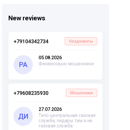
New reviews
+79104342734
Неадекваты
05.08.2026
РА
Финансовые мошенники
+79608235930
Мошенники
27.07.2026
ДИ
Типо центральная газовая
служба, пидары там а не
газовая служба.