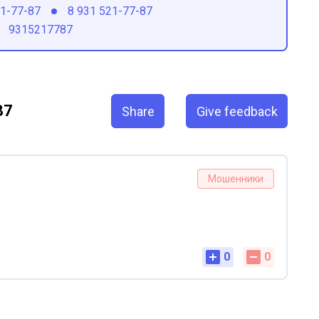
21-77-87
8 931 521-77-87
9315217787
87
Share
Give feedback
Мошенники
0
0