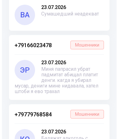
23.07.2026
ВА
Сумашедший неадекват
+79166023478
Мошенники
23.07.2026
ЭР
Миня папрасил убрат
падмитат абищал платит
денги. кагда я убирал
мусар, дениги мине нидавала, хател
штоби я ево трахал
+79779768584
Мошенники
23.07.2026
Бадяжат алкоголь с