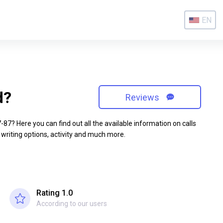
EN
d?
Reviews
7? Here you can find out all the available information on calls
 writing options, activity and much more.
Rating 1.0
According to our users