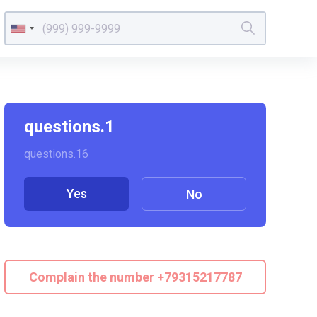
questions.1
questions.16
Yes
No
Complain the number +79315217787