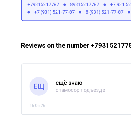
+79315217787
89315217787
+7 931 5
+7 (931) 521-77-87
8 (931) 521-77-87
Reviews on the number +793152177
ещё знаю
ЕЩ
спамосор подъезде
16.06.26