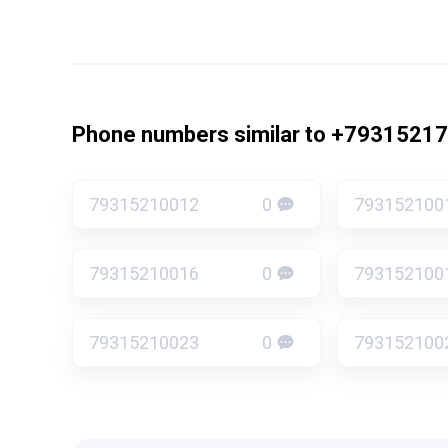
Phone numbers similar to +7931521
79315210012
0
793152100
79315210016
0
793152100
79315210023
0
793152100