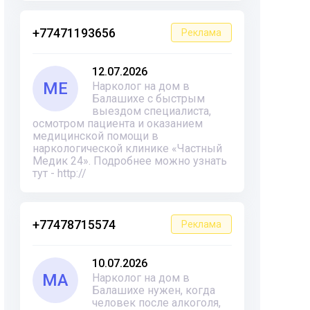
+77471193656
Реклама
12.07.2026
ME
Нарколог на дом в
Балашихе с быстрым
выездом специалиста,
осмотром пациента и оказанием
медицинской помощи в
наркологической клинике «Частный
Медик 24». Подробнее можно узнать
тут - http://
+77478715574
Реклама
10.07.2026
MA
Нарколог на дом в
Балашихе нужен, когда
человек после алкоголя,