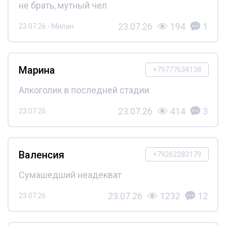
не брать, мутный чел
23.07.26
194
1
23.07.26 - Милан
Марина
+79777634138
Алкоголик в последней стадии
23.07.26
414
3
23.07.26
Валенсия
+79262283179
Сумашедший неадекват
23.07.26
1232
12
23.07.26