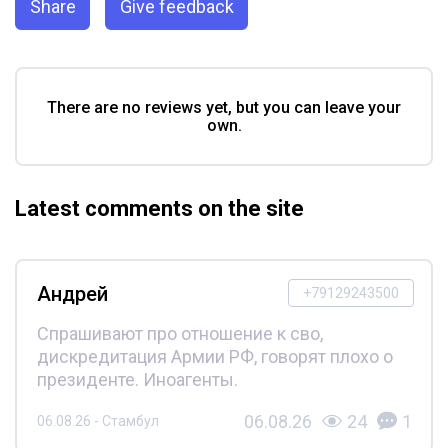
Share
Give feedback
There are no reviews yet, but you can leave your
own.
Latest comments on the site
Андрей
+79129243500
Спрашивают про отношение к сво,
дискредитация Армии РФ, говорят плохо о
президенте. Иноагенты.
06.08.26
24
1
06.08.26 - Стамбул