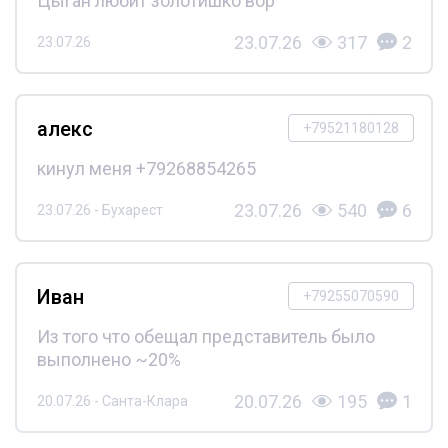
Цыган любит золотишко вор
23.07.26
317
2
23.07.26
алекс
+79521180128
кинул меня +79268854265
23.07.26
540
6
23.07.26 - Бухарест
Иван
+79255070590
Из того что обещал представитель было
выполнено ~20%
20.07.26
195
1
20.07.26 - Санта-Клара