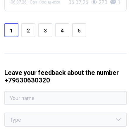
06.07.26
270
1
06.07.26 - Сан-Франциско
1
2
3
4
5
Leave your feedback about the number
+79530630320