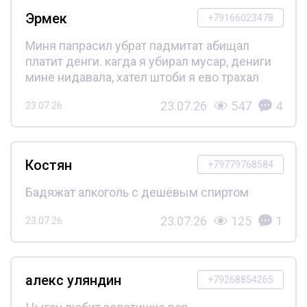
Эрмек
+79166023478
Миня папрасил убрат падмитат абищал
платит денги. кагда я убирал мусар, дениги
мине нидавала, хател штоби я ево трахал
23.07.26
547
4
23.07.26
Костян
+79779768584
Бадяжат алкоголь с дешёвым спиртом
23.07.26
125
1
23.07.26
алекс уляндин
+79268854265