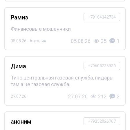
Рамиз
+79104342734
Финансовые мошенники
05.08.26
35
1
05.08.26 - Анталия
Дима
+79608235930
Типо центральная газовая служба, пидары
там а не газовая служба.
27.07.26
212
2
27.07.26
аноним
+79252026767