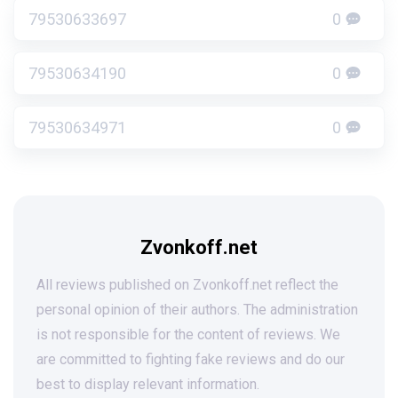
79530633697
0
79530634190
0
79530634971
0
Zvonkoff.net
All reviews published on Zvonkoff.net reflect the
personal opinion of their authors. The administration
is not responsible for the content of reviews. We
are committed to fighting fake reviews and do our
best to display relevant information.