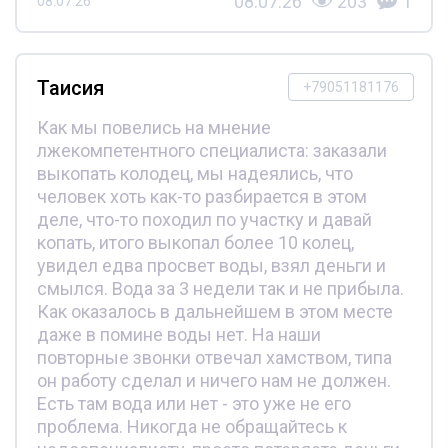
08.07.26
203
1
08.07.26
Таисия
+79051181176
Как мы повелись на мнение
лжекомпетентного специалиста: заказали
выкопать колодец, мы надеялись, что
человек хоть как-то разбирается в этом
деле, что-то походил по участку и давай
копать, итого выкопал более 10 колец,
увидел едва просвет воды, взял деньги и
смылся. Вода за 3 недели так и не прибыла.
Как оказалось в дальнейшем в этом месте
даже в помине воды нет. На наши
повторные звонки отвечал хамством, типа
он работу сделал и ничего нам не должен.
Есть там вода или нет - это уже не его
проблема. Никогда не обращайтесь к