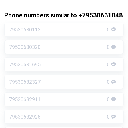
Phone numbers similar to +79530631848
79530630113
0
79530630320
0
79530631695
0
79530632327
0
79530632911
0
79530632928
0