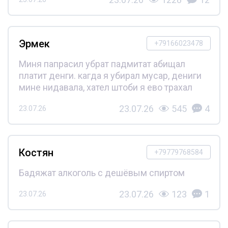
Эрмек
+79166023478
Миня папрасил убрат падмитат абищал
платит денги. кагда я убирал мусар, дениги
мине нидавала, хател штоби я ево трахал
23.07.26
545
4
23.07.26
Костян
+79779768584
Бадяжат алкоголь с дешёвым спиртом
23.07.26
123
1
23.07.26