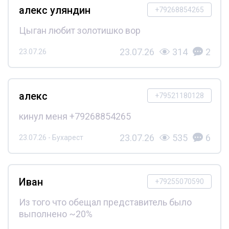
алекс уляндин
+79268854265
Цыган любит золотишко вор
23.07.26
314
2
23.07.26
алекс
+79521180128
кинул меня +79268854265
23.07.26
535
6
23.07.26 - Бухарест
Иван
+79255070590
Из того что обещал представитель было
выполнено ~20%