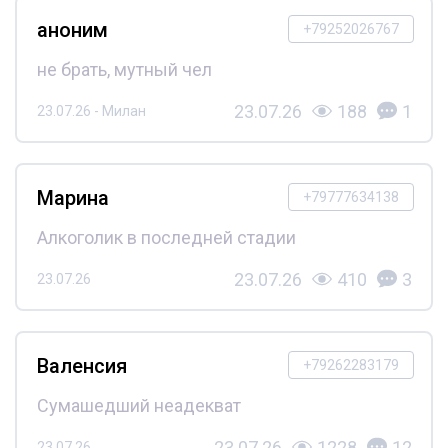
аноним
+79252026767
не брать, мутный чел
23.07.26
188
1
23.07.26 - Милан
Марина
+79777634138
Алкоголик в последней стадии
23.07.26
410
3
23.07.26
Валенсия
+79262283179
Сумашедший неадекват
23.07.26
1228
12
23.07.26