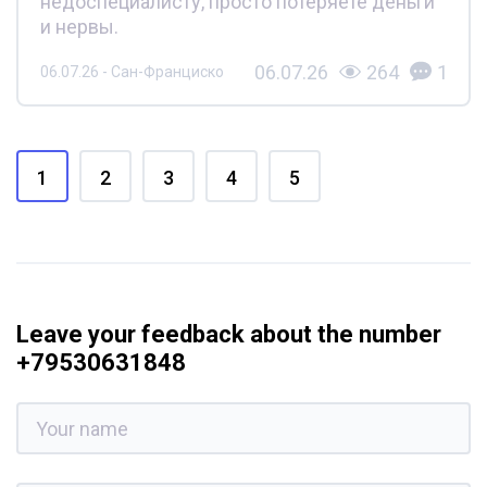
недоспециалисту, просто потеряете деньги
и нервы.
06.07.26
264
1
06.07.26 - Сан-Франциско
1
2
3
4
5
Leave your feedback about the number
+79530631848