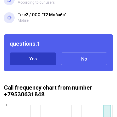
According to our users
Tele2
ООО "Т2 Мобайл"
Mobile
questions.1
Yes
No
Call frequency chart from number
+79530631848