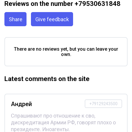
Reviews on the number +79530631848
Share
Give feedback
There are no reviews yet, but you can leave your
own.
Latest comments on the site
Андрей
+79129243500
Спрашивают про отношение к сво,
дискредитация Армии РФ, говорят плохо о
президенте. Иноагенты.