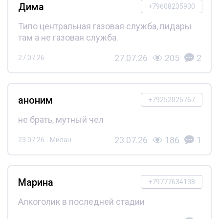
Дима
+79608235930
Типо центральная газовая служба, пидары
там а не газовая служба.
27.07.26
205
2
27.07.26
аноним
+79252026767
не брать, мутный чел
23.07.26
186
1
23.07.26 - Милан
Марина
+79777634138
Алкоголик в последней стадии