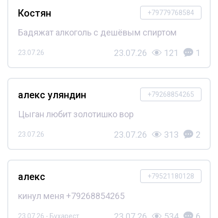
Костян
+79779768584
Бадяжат алкоголь с дешёвым спиртом
23.07.26
121
1
23.07.26
алекс уляндин
+79268854265
Цыган любит золотишко вор
23.07.26
313
2
23.07.26
алекс
+79521180128
кинул меня +79268854265
23.07.26
534
6
23.07.26 - Бухарест