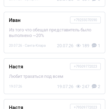
Иван
+79255070590
Из того что обещал представитель было
выполнено ~20%
20.07.26
189
1
20.07.26 - Санта-Клара
Настя
+79509772023
Любит трахаться под всем
19.07.26
247
2
19.07.26
Настя
+79509772023