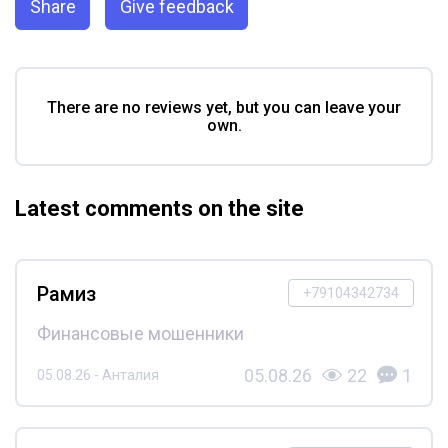
Share
Give feedback
There are no reviews yet, but you can leave your
own.
Latest comments on the site
Рамиз
+79104342734
Финансовые мошенники
05.08.26
22
1
05.08.26 - Анталия