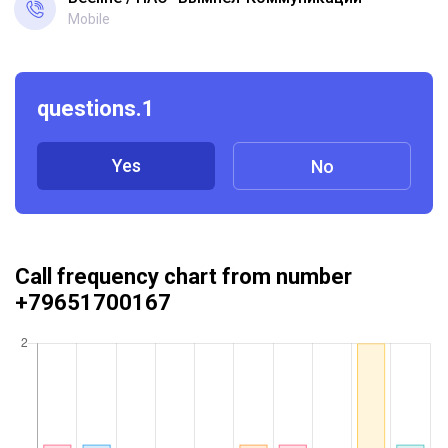
Mobile
questions.1
Yes
No
Call frequency chart from number
+79651700167