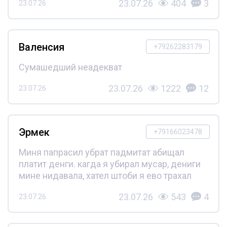
23.07.26
404
3
23.07.26
Валенсия
+79262283179
Сумашедший неадекват
23.07.26
1222
12
23.07.26
Эрмек
+79166023478
Миня папрасил убрат падмитат абищал
платит денги. кагда я убирал мусар, дениги
мине нидавала, хател штоби я ево трахал
23.07.26
543
4
23.07.26