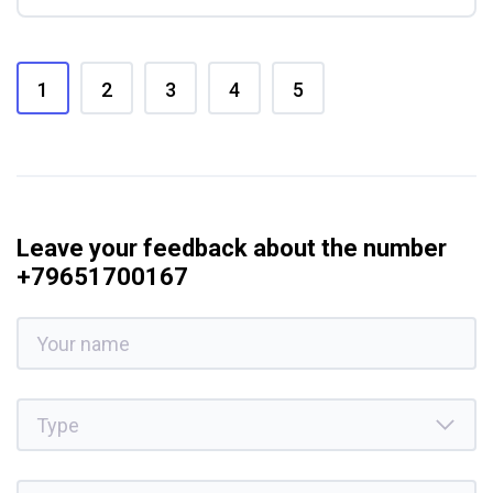
1
2
3
4
5
Leave your feedback about the number
+79651700167