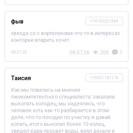
фыв
+74742261884
звезда со с вортелекома что-то в интересах
конторки впарить хочет
08.07.26
200
1
08.07.26
Таисия
+79051181176
Как мы повелись на мнение
лжекомпетентного специалиста: заказали
выкопать колодец, мы надеялись, что
человек хоть как-то разбирается в этом
деле, что-то походил по участку и давай
копать, итого выкопал более 10 колец,
увидел едва просвет воды, взял деньги и