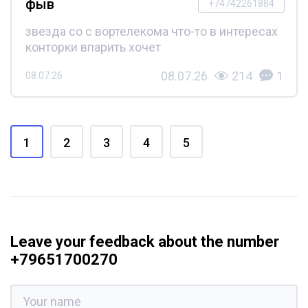
фыв
+74742261884
звезда со с вортелекома что-то в интересах
конторки впарить хочет
08.07.26
214
1
08.07.26
1
2
3
4
5
Leave your feedback about the number
+79651700270