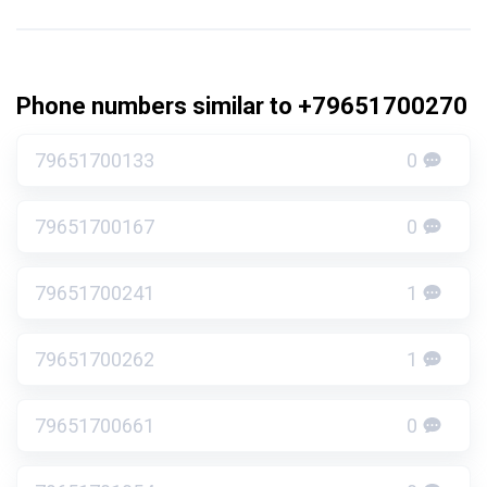
Phone numbers similar to +79651700270
79651700133
0
79651700167
0
79651700241
1
79651700262
1
79651700661
0