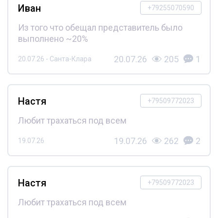
Иван
+79255070590
Из того что обещал представитель было
выполнено ~20%
20.07.26
205
1
20.07.26 - Санта-Клара
Настя
+79509772023
Любит трахаться под всем
19.07.26
262
2
19.07.26
Настя
+79509772023
Любит трахаться под всем