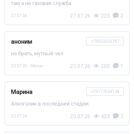
там а не газовая служба.
27.07.26
223
2
27.07.26
аноним
+79252026767
не брать, мутный чел
23.07.26
203
1
23.07.26 - Милан
Марина
+79777634138
Алкоголик в последней стадии
23.07.26
423
3
23.07.26