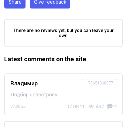
Share
Give feedback
There are no reviews yet, but you can leave your
own.
Latest comments on the site
Владимир
+79651360077
Подбор новостроек
07.08.26
437
2
07.08.26