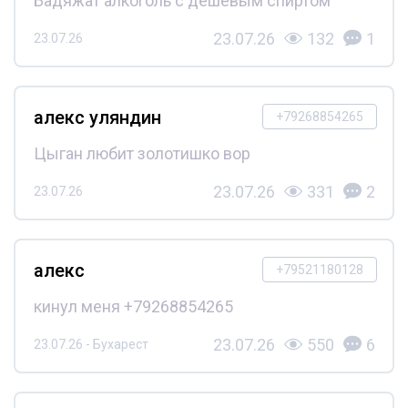
Бадяжат алкоголь с дешёвым спиртом
23.07.26
132
1
23.07.26
алекс уляндин
+79268854265
Цыган любит золотишко вор
23.07.26
331
2
23.07.26
алекс
+79521180128
кинул меня +79268854265
23.07.26
550
6
23.07.26 - Бухарест