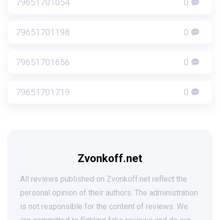
79651701054
0
79651701198
0
79651701656
0
79651701719
0
Zvonkoff.net
All reviews published on Zvonkoff.net reflect the
personal opinion of their authors. The administration
is not responsible for the content of reviews. We