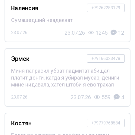
Валенсия
+79262283179
Сумашедший неадекват
23.07.26
1245
12
23.07.26
Эрмек
+79166023478
Миня папрасил убрат падмитат абищал
платит денги. кагда я убирал мусар, дениги
мине нидавала, хател штоби я ево трахал
23.07.26
559
4
23.07.26
Костян
+79779768584