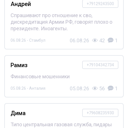
Андрей
+79129243500
Спрашивают про отношение к сво,
дискредитация Армии РФ, говорят плохо о
президенте. Иноагенты.
06.08.26
42
1
06.08.26 - Стамбул
Рамиз
+79104342734
Финансовые мошенники
05.08.26
56
1
05.08.26 - Анталия
Дима
+79608235930
Типо центральная газовая служба, пидары