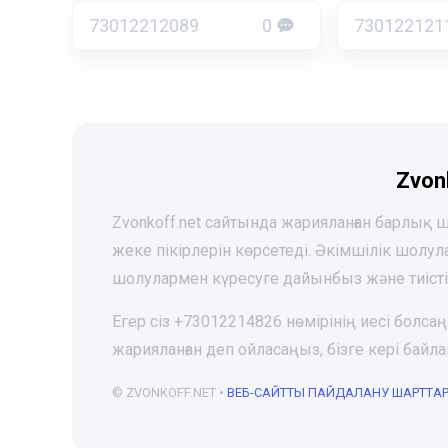
73012212089
0
730122121
Zvon
Zvonkoff.net сайтында жарияланған барлық
жеке пікірлерін көрсетеді. Әкімшілік шолу
шолулармен күресуге дайынбыз және тиіст
Егер сіз +73012214826 нөмірінің иесі болса
жарияланған деп ойласаңыз, бізге кері ба
© ZVONKOFF.NET •
ВЕБ-CАЙТТЫ ПАЙДАЛАНУ ШАРТТА