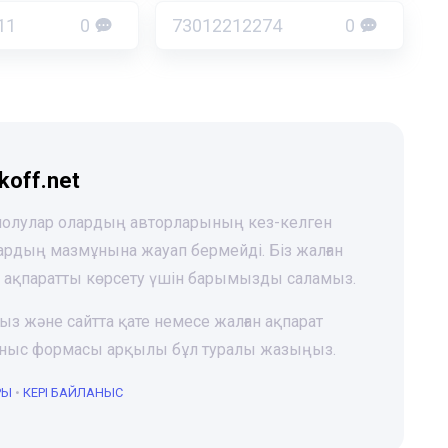
11
0
73012212274
0
koff.net
 шолулар олардың авторларының кез-келген
лардың мазмұнына жауап бермейді. Біз жалған
і ақпаратты көрсету үшін барымызды саламыз.
ңыз және сайтта қате немесе жалған ақпарат
йланыс формасы арқылы бұл туралы жазыңыз.
РЫ
•
КЕРІ БАЙЛАНЫС