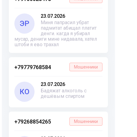
23.07.2026
ЭР
Миня папрасил убрат
падмитат абищал платит
денги. кагда я убирал
мусар, дениги мине нидавала, хател
штоби я ево трахал
+79779768584
Мошенники
23.07.2026
КО
Бадяжат алкоголь с
дешёвым спиртом
+79268854265
Мошенники