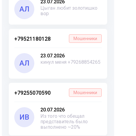
23.07.2026
АЛ
Цыган любит золотишко
вор
+79521180128
Мошенники
23.07.2026
АЛ
кинул меня +79268854265
+79255070590
Мошенники
20.07.2026
ИВ
Из того что обещал
представитель было
выполнено ~20%