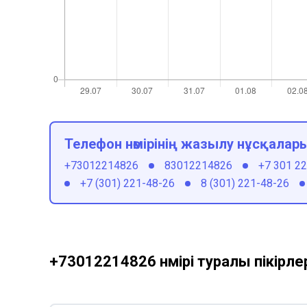
Телефон нөмірінің жазылу нұсқалар
+73012214826
83012214826
+7 301 2
+7 (301) 221-48-26
8 (301) 221-48-26
+73012214826 нөмірі туралы пікірле