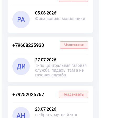
05.08.2026
РА
Финансовые мошенники
+79608235930
Мошенники
27.07.2026
ДИ
Типо центральная газовая
служба, пидары там а не
газовая служба.
+79252026767
Неадекваты
23.07.2026
АН
не брать, мутный чел