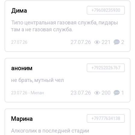
Дима
+79608235930
Типо центральная газовая служба, пидары
там а не газовая служба.
27.07.26
221
2
27.07.26
аноним
+79252026767
не брать, мутный чел
23.07.26
200
1
23.07.26 - Милан
Марина
+79777634138
Алкоголик в последней стадии