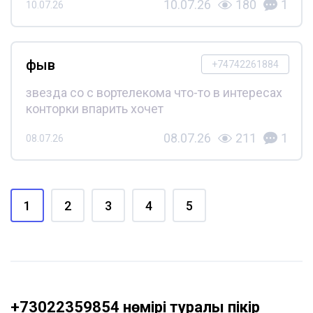
10.07.26
180
1
10.07.26
фыв
+74742261884
звезда со с вортелекома что-то в интересах
конторки впарить хочет
08.07.26
211
1
08.07.26
1
2
3
4
5
+73022359854 нөмірі туралы пікір