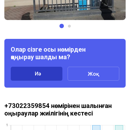
Олар сізге осы нөмірден
қоңырау шалды ма?
Иә
Жоқ
+73022359854 нөмірінен шалынған
қоңыраулар жиілігінің кестесі