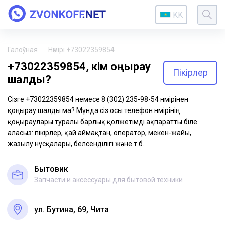
KK
Галоўная
Нөмірі +73022359854
+73022359854, кім қоңырау
Пікірлер
шалды?
Сізге +73022359854 немесе 8 (302) 235-98-54 нөмірінен
қоңырау шалды ма? Мұнда сіз осы телефон нөмірінің
қоңыраулары туралы барлық қолжетімді ақпаратты біле
аласыз: пікірлер, қай аймақтан, оператор, мекен-жайы,
жазылу нұсқалары, белсенділігі және т.б.
Бытовик
Запчасти и аксессуары для бытовой техники
ул. Бутина, 69, Чита