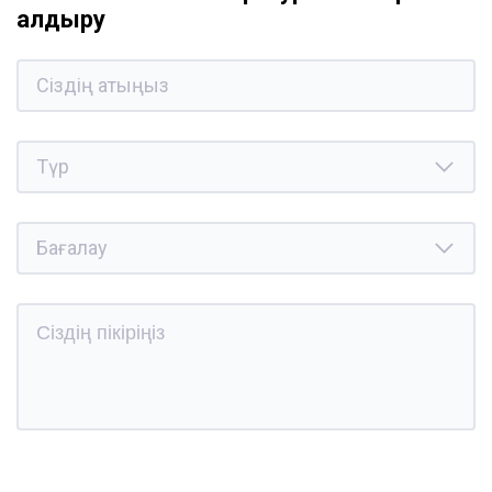
қалдыру