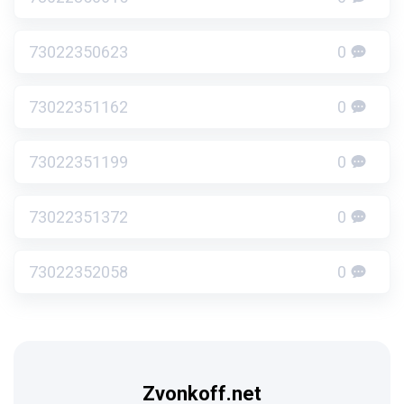
73022350623
0
73022351162
0
73022351199
0
73022351372
0
73022352058
0
Zvonkoff.net