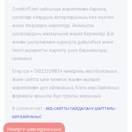
Zvonkoff.net сайтында жарияланған барлық
шолулар олардың авторларының кез-келген
жеке пікірлерін көрсетеді. Әкімшілік
шолулардың мазмұнына жауап бермейді. Біз
жалған шолулармен күресуге дайынбыз және
тиісті ақпаратты көрсету үшін барымызды
саламыз.
Егер сіз +73022359854 нөмірінің иесі болсаңыз
және сайтта қате немесе жалған ақпарат
жарияланған деп ойласаңыз, бізге кері байланыс
формасы арқылы бұл туралы жазыңыз.
© ZVONKOFF.NET •
ВЕБ-CАЙТТЫ ПАЙДАЛАНУ ШАРТТАРЫ
•
КЕРІ БАЙЛАНЫС
Нөмірге шағымданыңыз