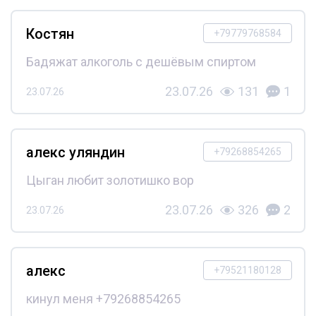
Костян
+79779768584
Бадяжат алкоголь с дешёвым спиртом
23.07.26
131
1
23.07.26
алекс уляндин
+79268854265
Цыган любит золотишко вор
23.07.26
326
2
23.07.26
алекс
+79521180128
кинул меня +79268854265