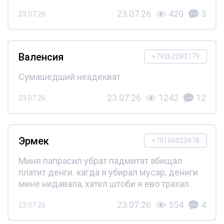
23.07.26
420
3
23.07.26
Валенсия
+79262283179
Сумашедший неадекват
23.07.26
1242
12
23.07.26
Эрмек
+79166023478
Миня папрасил убрат падмитат абищал
платит денги. кагда я убирал мусар, дениги
мине нидавала, хател штоби я ево трахал
23.07.26
554
4
23.07.26