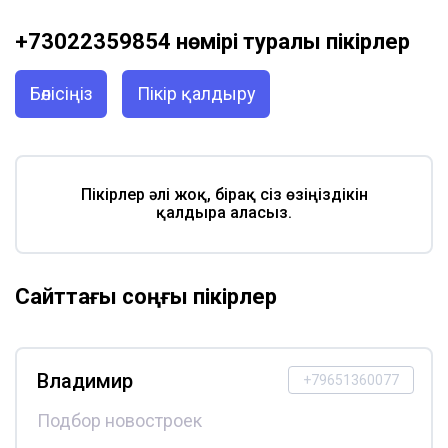
+73022359854 нөмірі туралы пікірлер
Бөлісіңіз
Пікір қалдыру
Пікірлер әлі жоқ, бірақ сіз өзіңіздікін
қалдыра аласыз.
Сайттағы соңғы пікірлер
Владимир
+79651360077
Подбор новостроек