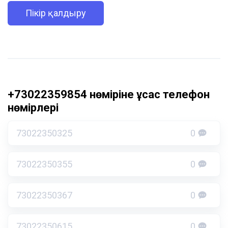
Пікір қалдыру
+73022359854 нөміріне ұқсас телефон
нөмірлері
73022350325
0
73022350355
0
73022350367
0
73022350615
0