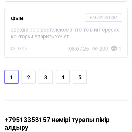
фыв
+74742261884
звезда со с вортелекома что-то в интересах
конторки впарить хочет
08.07.26
209
1
08.07.26
1
2
3
4
5
+79513353157 нөмірі туралы пікір
қалдыру