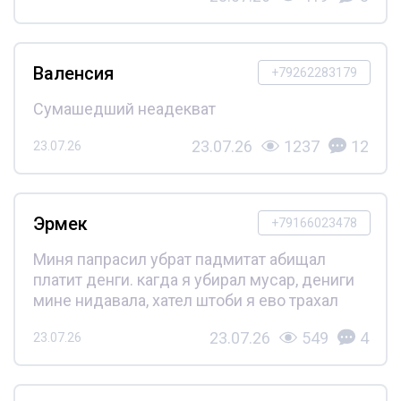
Валенсия
+79262283179
Сумашедший неадекват
23.07.26
1237
12
23.07.26
Эрмек
+79166023478
Миня папрасил убрат падмитат абищал
платит денги. кагда я убирал мусар, дениги
мине нидавала, хател штоби я ево трахал
23.07.26
549
4
23.07.26