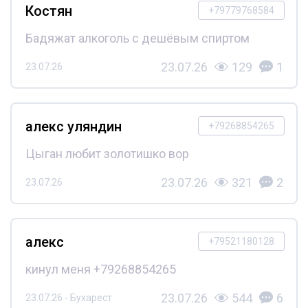
Костян
+79779768584
Бадяжат алкоголь с дешёвым спиртом
23.07.26
129
1
23.07.26
алекс уляндин
+79268854265
Цыган любит золотишко вор
23.07.26
321
2
23.07.26
алекс
+79521180128
кинул меня +79268854265
23.07.26
544
6
23.07.26 - Бухарест