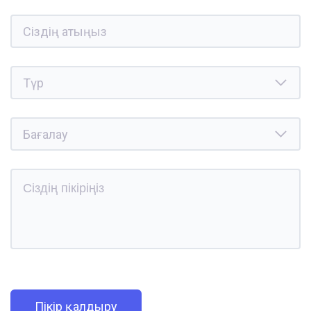
Пікір қалдыру