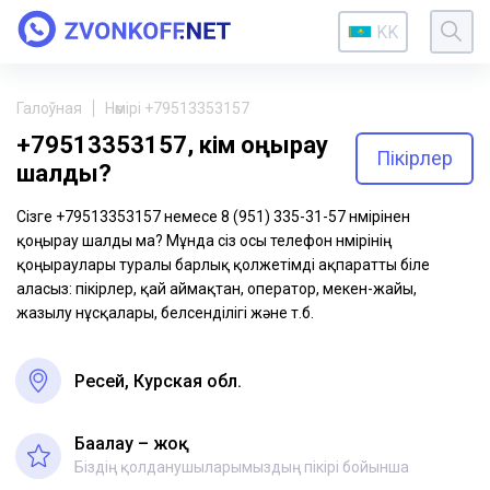
KK
Галоўная
Нөмірі +79513353157
+79513353157, кім қоңырау
Пікірлер
шалды?
Сізге +79513353157 немесе 8 (951) 335-31-57 нөмірінен
қоңырау шалды ма? Мұнда сіз осы телефон нөмірінің
қоңыраулары туралы барлық қолжетімді ақпаратты біле
аласыз: пікірлер, қай аймақтан, оператор, мекен-жайы,
жазылу нұсқалары, белсенділігі және т.б.
Ресей, Курская обл.
Бағалау – жоқ
Біздің қолданушыларымыздың пікірі бойынша