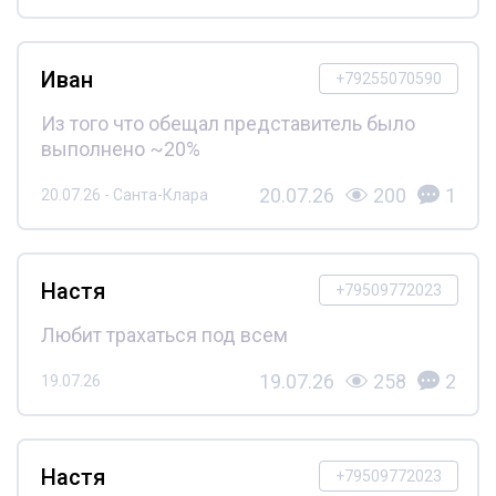
Иван
+79255070590
Из того что обещал представитель было
выполнено ~20%
20.07.26
200
1
20.07.26 - Санта-Клара
Настя
+79509772023
Любит трахаться под всем
19.07.26
258
2
19.07.26
Настя
+79509772023