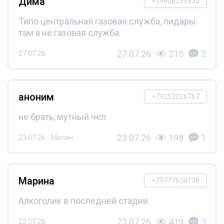
Дима
+79608235930
Типо центральная газовая служба, пидары
там а не газовая служба.
27.07.26
215
2
27.07.26
аноним
+79252026767
не брать, мутный чел
23.07.26
198
1
23.07.26 - Милан
Марина
+79777634138
Алкоголик в последней стадии
23.07.26
419
3
23.07.26