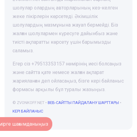
шолулар олардың авторларының кез-келген
жеке пікірлерін көрсетеді. Әкімшілік
шолулардың мазмұнына жауап бермейді. Біз
жалған шолулармен күресуге дайынбыз және
тиісті ақпаратты көрсету үшін барымызды
саламыз.
Егер сіз +79513353157 нөмірінің иесі болсаңыз
және сайтта қате немесе жалған ақпарат
жарияланған деп ойласаңыз, бізге кері байланыс
формасы арқылы бұл туралы жазыңыз.
© ZVONKOFF.NET •
ВЕБ-CАЙТТЫ ПАЙДАЛАНУ ШАРТТАРЫ
•
КЕРІ БАЙЛАНЫС
Нөмірге шағымданыңыз