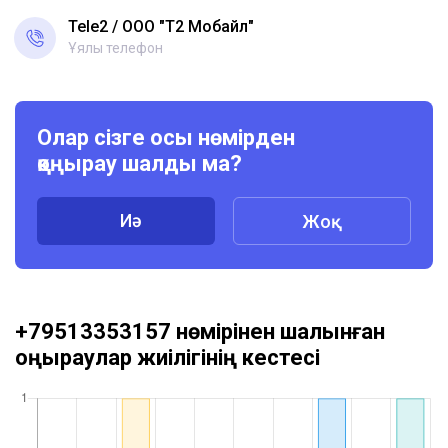
Tele2
ООО "Т2 Мобайл"
Ұялы телефон
Олар сізге осы нөмірден
қоңырау шалды ма?
Иә
Жоқ
+79513353157 нөмірінен шалынған
қоңыраулар жиілігінің кестесі