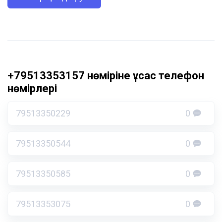
+79513353157 нөміріне ұқсас телефон
нөмірлері
79513350229
0
79513350544
0
79513350585
0
79513353075
0