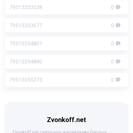
79513353528
0
79513353677
0
79513354801
0
79513354880
0
79513355273
0
Zvonkoff.net
Zvonkoff.net сайтында жарияланған барлық