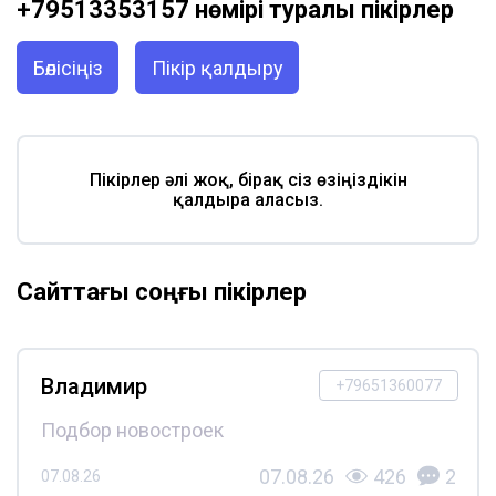
+79513353157 нөмірі туралы пікірлер
Бөлісіңіз
Пікір қалдыру
Пікірлер әлі жоқ, бірақ сіз өзіңіздікін
қалдыра аласыз.
Сайттағы соңғы пікірлер
Владимир
+79651360077
Подбор новостроек
07.08.26
426
2
07.08.26