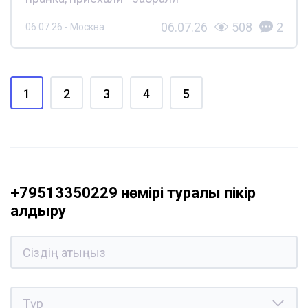
06.07.26
508
2
06.07.26 - Москва
1
2
3
4
5
+79513350229 нөмірі туралы пікір
қалдыру