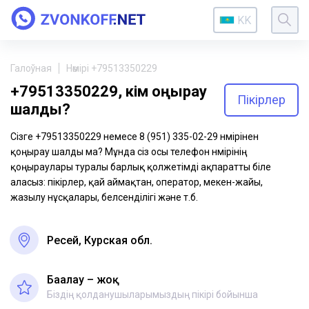
KK
Галоўная
Нөмірі +79513350229
+79513350229, кім қоңырау
Пікірлер
шалды?
Сізге +79513350229 немесе 8 (951) 335-02-29 нөмірінен
қоңырау шалды ма? Мұнда сіз осы телефон нөмірінің
қоңыраулары туралы барлық қолжетімді ақпаратты біле
аласыз: пікірлер, қай аймақтан, оператор, мекен-жайы,
жазылу нұсқалары, белсенділігі және т.б.
Ресей, Курская обл.
Бағалау – жоқ
Біздің қолданушыларымыздың пікірі бойынша