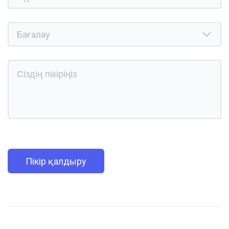
Пікір қалдыру