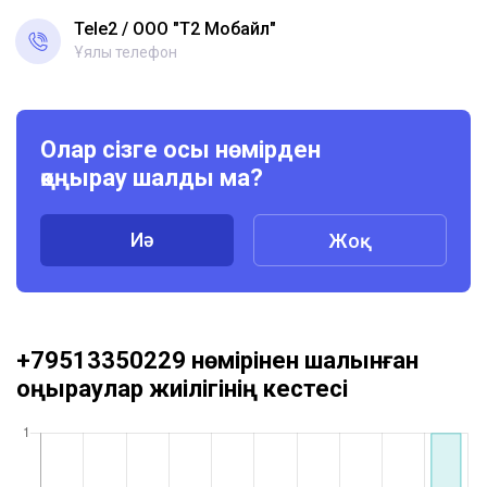
Tele2
ООО "Т2 Мобайл"
Ұялы телефон
Олар сізге осы нөмірден
қоңырау шалды ма?
Иә
Жоқ
+79513350229 нөмірінен шалынған
қоңыраулар жиілігінің кестесі