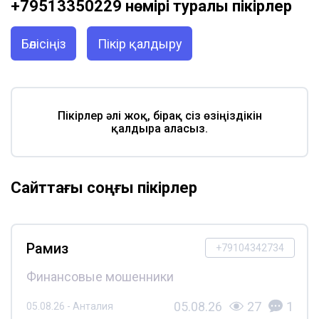
+79513350229 нөмірі туралы пікірлер
Бөлісіңіз
Пікір қалдыру
Пікірлер әлі жоқ, бірақ сіз өзіңіздікін
қалдыра аласыз.
Сайттағы соңғы пікірлер
Рамиз
+79104342734
Финансовые мошенники
05.08.26
27
1
05.08.26 - Анталия