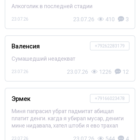
Алкоголик в последней стадии
23.07.26
410
3
23.07.26
Валенсия
+79262283179
Сумашедший неадекват
23.07.26
1226
12
23.07.26
Эрмек
+79166023478
Миня папрасил убрат падмитат абищал
платит денги. кагда я убирал мусар, дениги
мине нидавала, хател штоби я ево трахал
23.07.26
544
4
23.07.26