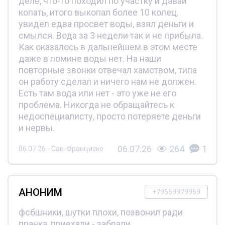
деле, что-то походил по участку и давай
копать, итого выкопал более 10 колец,
увидел едва просвет воды, взял деньги и
смылся. Вода за 3 недели так и не прибыла.
Как оказалось в дальнейшем в этом месте
даже в помине воды нет. На наши
повторные звонки отвечал хамством, типа
он работу сделал и ничего нам не должен.
Есть там вода или нет - это уже не его
проблема. Никогда не обращайтесь к
недоспециалисту, просто потеряете деньги
и нервы.
06.07.26
264
1
06.07.26 - Сан-Франциско
АНОНИМ
+79669979969
фсбшники, шутки плохи, позвонил ради
пранка, приехали - забрали