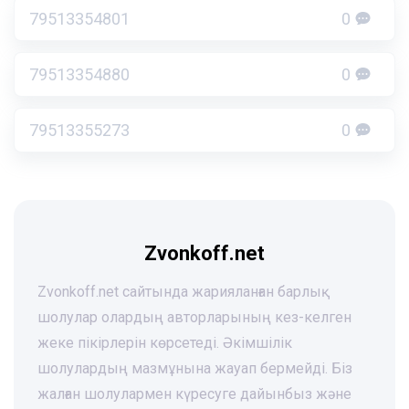
79513354801
0
79513354880
0
79513355273
0
Zvonkoff.net
Zvonkoff.net сайтында жарияланған барлық
шолулар олардың авторларының кез-келген
жеке пікірлерін көрсетеді. Әкімшілік
шолулардың мазмұнына жауап бермейді. Біз
жалған шолулармен күресуге дайынбыз және