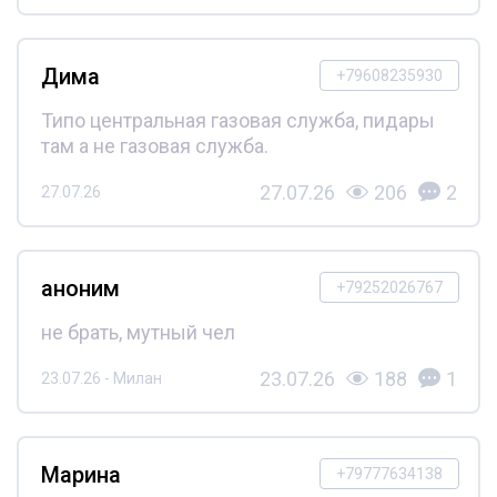
Дима
+79608235930
Типо центральная газовая служба, пидары
там а не газовая служба.
27.07.26
206
2
27.07.26
аноним
+79252026767
не брать, мутный чел
23.07.26
188
1
23.07.26 - Милан
Марина
+79777634138