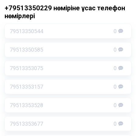
+79513350229 нөміріне ұқсас телефон
нөмірлері
79513350544
0
79513350585
0
79513353075
0
79513353157
0
79513353528
0
79513353677
0