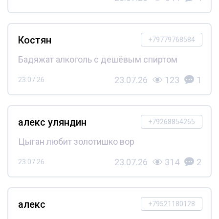
Костян
+79779768584
Бадяжат алкоголь с дешёвым спиртом
23.07.26
123
1
23.07.26
алекс уляндин
+79268854265
Цыган любит золотишко вор
23.07.26
314
2
23.07.26
алекс
+79521180128