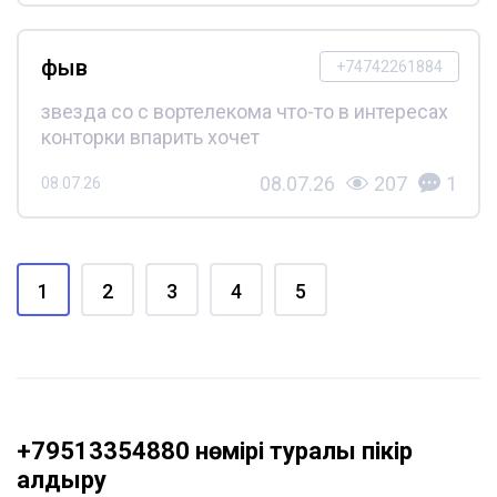
фыв
+74742261884
звезда со с вортелекома что-то в интересах
конторки впарить хочет
08.07.26
207
1
08.07.26
1
2
3
4
5
+79513354880 нөмірі туралы пікір
қалдыру