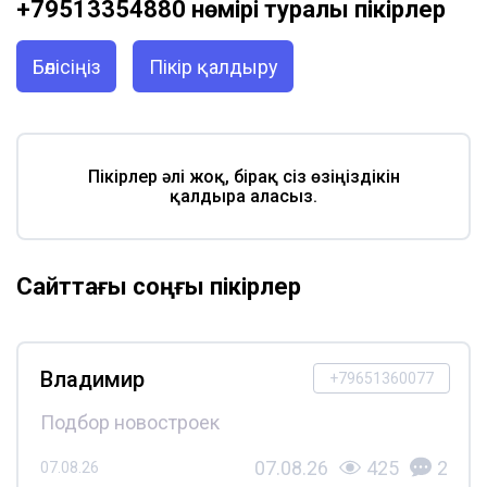
+79513354880 нөмірі туралы пікірлер
Бөлісіңіз
Пікір қалдыру
Пікірлер әлі жоқ, бірақ сіз өзіңіздікін
қалдыра аласыз.
Сайттағы соңғы пікірлер
Владимир
+79651360077
Подбор новостроек
07.08.26
425
2
07.08.26