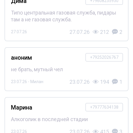
Дима
+79608235930
Типо центральная газовая служба, пидары
там а не газовая служба.
27.07.26
212
2
27.07.26
аноним
+79252026767
не брать, мутный чел
23.07.26
194
1
23.07.26 - Милан
Марина
+79777634138
Алкоголик в последней стадии
23.07.26
415
3
23.07.26