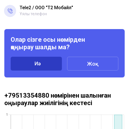
Tele2
ООО "Т2 Мобайл"
Ұялы телефон
Олар сізге осы нөмірден
қоңырау шалды ма?
Иә
Жоқ
+79513354880 нөмірінен шалынған
қоңыраулар жиілігінің кестесі