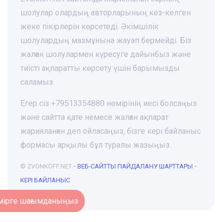
шолулар олардың авторларының кез-келген
жеке пікірлерін көрсетеді. Әкімшілік
шолулардың мазмұнына жауап бермейді. Біз
жалған шолулармен күресуге дайынбыз және
тиісті ақпаратты көрсету үшін барымызды
саламыз.
Егер сіз +79513354880 нөмірінің иесі болсаңыз
және сайтта қате немесе жалған ақпарат
жарияланған деп ойласаңыз, бізге кері байланыс
формасы арқылы бұл туралы жазыңыз.
© ZVONKOFF.NET •
ВЕБ-CАЙТТЫ ПАЙДАЛАНУ ШАРТТАРЫ
•
КЕРІ БАЙЛАНЫС
Нөмірге шағымданыңыз