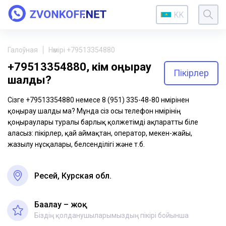
KK
Галоўная
Нөмірі +79513354880
+79513354880, кім қоңырау
Пікірлер
шалды?
Сізге +79513354880 немесе 8 (951) 335-48-80 нөмірінен
қоңырау шалды ма? Мұнда сіз осы телефон нөмірінің
қоңыраулары туралы барлық қолжетімді ақпаратты біле
аласыз: пікірлер, қай аймақтан, оператор, мекен-жайы,
жазылу нұсқалары, белсенділігі және т.б.
Ресей, Курская обл.
Бағалау – жоқ
Біздің қолданушыларымыздың пікірі бойынша