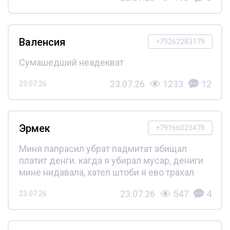
Валенсия
+79262283179
Сумашедший неадекват
23.07.26
1233
12
23.07.26
Эрмек
+79166023478
Миня папрасил убрат падмитат абищал
платит денги. кагда я убирал мусар, дениги
мине нидавала, хател штоби я ево трахал
23.07.26
547
4
23.07.26