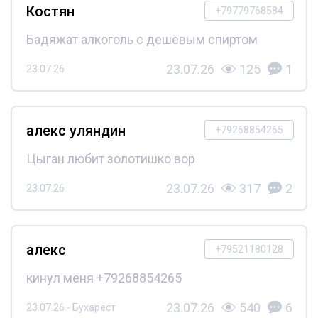
Костян
+79779768584
Бадяжат алкоголь с дешёвым спиртом
23.07.26
125
1
23.07.26
алекс уляндин
+79268854265
Цыган любит золотишко вор
23.07.26
317
2
23.07.26
алекс
+79521180128
кинул меня +79268854265
23.07.26
540
6
23.07.26 - Бухарест