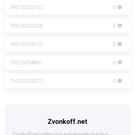
79513353157
0
79513353528
0
79513353677
0
79513354801
0
79513355273
0
Zvonkoff.net
Zvonkoff.net сайтында жарияланған барлық