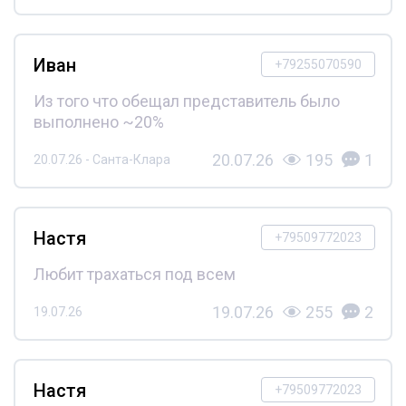
Иван
+79255070590
Из того что обещал представитель было
выполнено ~20%
20.07.26
195
1
20.07.26 - Санта-Клара
Настя
+79509772023
Любит трахаться под всем
19.07.26
255
2
19.07.26
Настя
+79509772023