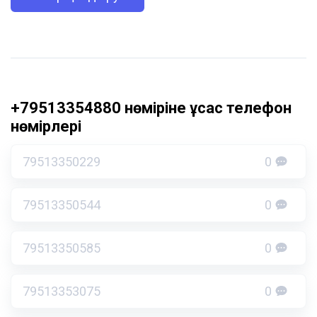
+79513354880 нөміріне ұқсас телефон
нөмірлері
79513350229
0
79513350544
0
79513350585
0
79513353075
0