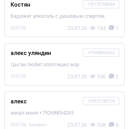
Костян
+79779768584
Бадяжат алкоголь с дешёвым спиртом
23.07.26
134
1
23.07.26
алекс уляндин
+79268854265
Цыган любит золотишко вор
23.07.26
336
2
23.07.26
алекс
+79521180128
кинул меня +79268854265
23.07.26
558
6
23.07.26 - Бухарест