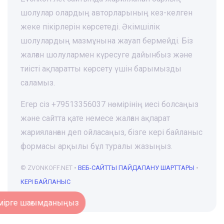
шолулар олардың авторларының кез-келген
жеке пікірлерін көрсетеді. Әкімшілік
шолулардың мазмұнына жауап бермейді. Біз
жалған шолулармен күресуге дайынбыз және
тиісті ақпаратты көрсету үшін барымызды
саламыз.
Егер сіз +79513356037 нөмірінің иесі болсаңыз
және сайтта қате немесе жалған ақпарат
жарияланған деп ойласаңыз, бізге кері байланыс
формасы арқылы бұл туралы жазыңыз.
© ZVONKOFF.NET •
ВЕБ-CАЙТТЫ ПАЙДАЛАНУ ШАРТТАРЫ
•
КЕРІ БАЙЛАНЫС
Нөмірге шағымданыңыз