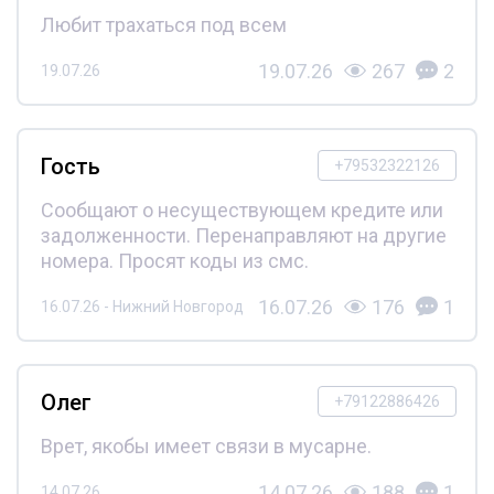
Любит трахаться под всем
19.07.26
267
2
19.07.26
Гость
+79532322126
Сообщают о несуществующем кредите или
задолженности. Перенаправляют на другие
номера. Просят коды из смс.
16.07.26
176
1
16.07.26 - Нижний Новгород
Олег
+79122886426
Врет, якобы имеет связи в мусарне.
14.07.26
188
1
14.07.26