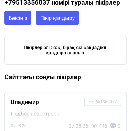
+79513356037 нөмірі туралы пікірлер
Бөлісіңіз
Пікір қалдыру
Пікірлер әлі жоқ, бірақ сіз өзіңіздікін
қалдыра аласыз.
Сайттағы соңғы пікірлер
Владимир
+79651360077
Подбор новостроек
07.08.26
446
2
07.08.26