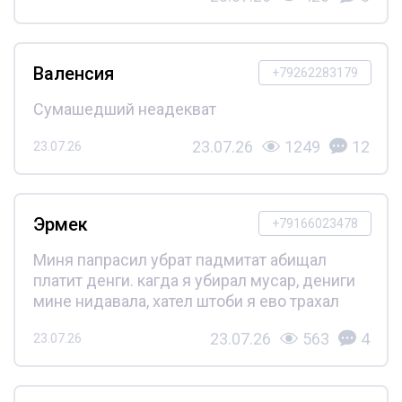
Валенсия
+79262283179
Сумашедший неадекват
23.07.26
1249
12
23.07.26
Эрмек
+79166023478
Миня папрасил убрат падмитат абищал
платит денги. кагда я убирал мусар, дениги
мине нидавала, хател штоби я ево трахал
23.07.26
563
4
23.07.26