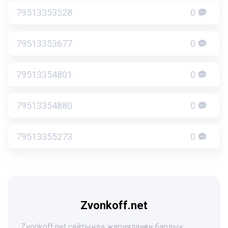
79513353528
0
79513353677
0
79513354801
0
79513354880
0
79513355273
0
Zvonkoff.net
Zvonkoff.net сайтында жарияланған барлық