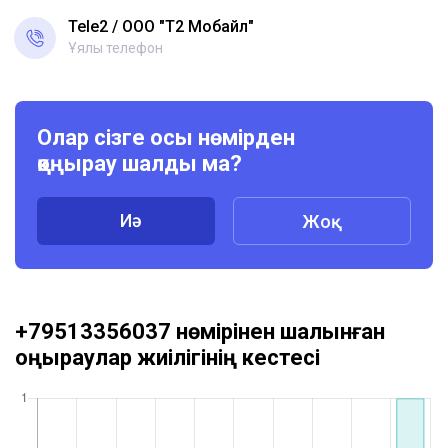
Tele2
ООО "Т2 Мобайл"
Ұялы телефон
Олар сізге осы нөмірден
қоңырау шалды ма?
Иә
Жоқ
+79513356037 нөмірінен шалынған
қоңыраулар жиілігінің кестесі