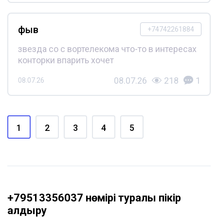
фыв
+74742261884
звезда со с вортелекома что-то в интересах
конторки впарить хочет
08.07.26
218
1
08.07.26
1
2
3
4
5
+79513356037 нөмірі туралы пікір
қалдыру