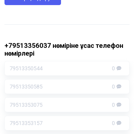
+79513356037 нөміріне ұқсас телефон
нөмірлері
79513350544
0
79513350585
0
79513353075
0
79513353157
0