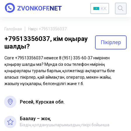
KK
Галоўная
Нөмірі +79513356037
+79513356037, кім қоңырау
Пікірлер
шалды?
Сізге +79513356037 немесе 8 (951) 335-60-37 нөмірінен
қоңырау шалды ма? Мұнда сіз осы телефон нөмірінің
қоңыраулары туралы барлық қолжетімді ақпаратты біле
аласыз: пікірлер, қай аймақтан, оператор, мекен-жайы,
жазылу нұсқалары, белсенділігі және т.б.
Ресей, Курская обл.
Бағалау – жоқ
Біздің қолданушыларымыздың пікірі бойынша