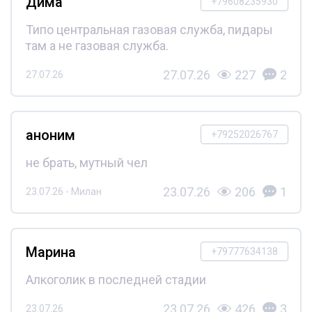
Дима
+79608235930
Типо центральная газовая служба, пидары
там а не газовая служба.
27.07.26
227
2
27.07.26
аноним
+79252026767
не брать, мутный чел
23.07.26
206
1
23.07.26 - Милан
Марина
+79777634138
Алкоголик в последней стадии
23.07.26
426
3
23.07.26