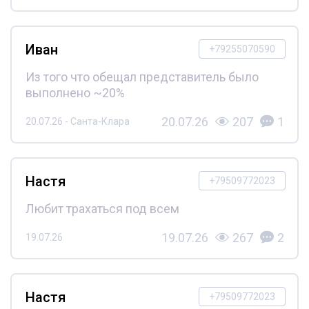
Иван
+79255070590
Из того что обещал представитель было
выполнено ~20%
20.07.26
207
1
20.07.26 - Санта-Клара
Настя
+79509772023
Любит трахаться под всем
19.07.26
267
2
19.07.26
Настя
+79509772023