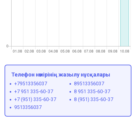
Телефон нөмірінің жазылу нұсқалары
+79513356037
89513356037
+7 951 335-60-37
8 951 335-60-37
+7 (951) 335-60-37
8 (951) 335-60-37
9513356037