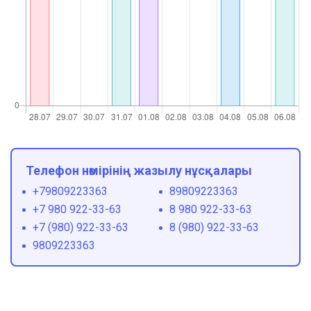
Телефон нөмірінің жазылу нұсқалары
+79809223363
89809223363
+7 980 922-33-63
8 980 922-33-63
+7 (980) 922-33-63
8 (980) 922-33-63
9809223363