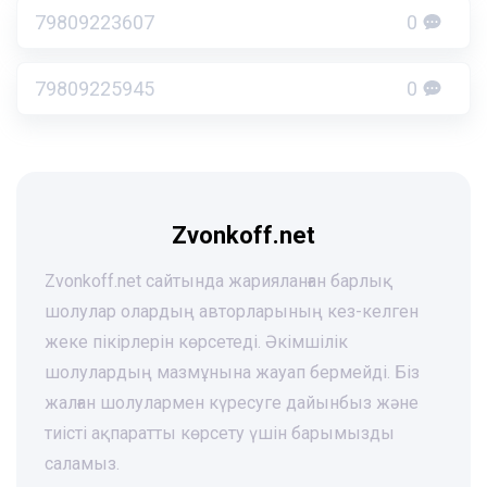
79809223607
0
79809225945
0
Zvonkoff.net
Zvonkoff.net сайтында жарияланған барлық
шолулар олардың авторларының кез-келген
жеке пікірлерін көрсетеді. Әкімшілік
шолулардың мазмұнына жауап бермейді. Біз
жалған шолулармен күресуге дайынбыз және
тиісті ақпаратты көрсету үшін барымызды
саламыз.