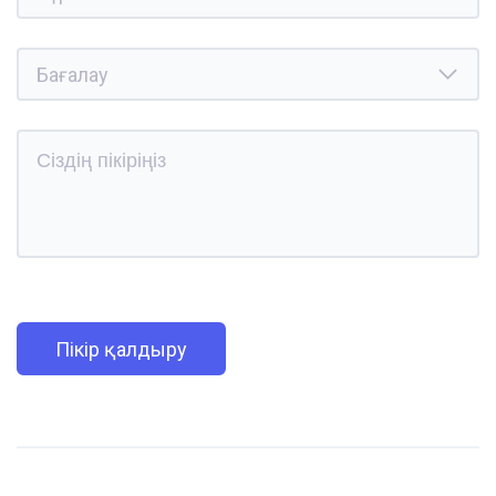
Пікір қалдыру