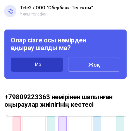
Tele2
ООО "Сбербанк-Телеком"
Ұялы телефон
Олар сізге осы нөмірден
қоңырау шалды ма?
Иә
Жоқ
+79809223363 нөмірінен шалынған
қоңыраулар жиілігінің кестесі