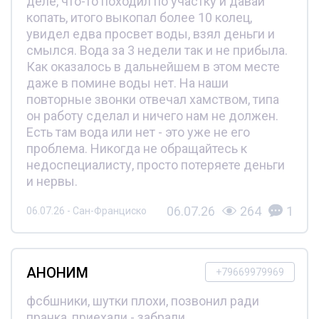
деле, что-то походил по участку и давай
копать, итого выкопал более 10 колец,
увидел едва просвет воды, взял деньги и
смылся. Вода за 3 недели так и не прибыла.
Как оказалось в дальнейшем в этом месте
даже в помине воды нет. На наши
повторные звонки отвечал хамством, типа
он работу сделал и ничего нам не должен.
Есть там вода или нет - это уже не его
проблема. Никогда не обращайтесь к
недоспециалисту, просто потеряете деньги
и нервы.
06.07.26
264
1
06.07.26 - Сан-Франциско
АНОНИМ
+79669979969
фсбшники, шутки плохи, позвонил ради
пранка, приехали - забрали