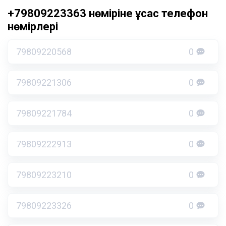
+79809223363 нөміріне ұқсас телефон
нөмірлері
79809220568
0
79809221306
0
79809221784
0
79809222913
0
79809223210
0
79809223326
0