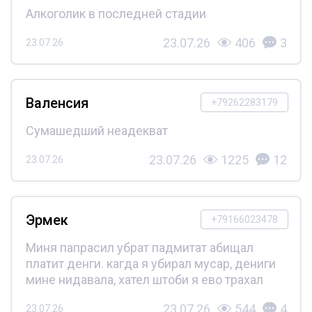
Алкоголик в последней стадии
23.07.26
406
3
23.07.26
Валенсия
+79262283179
Сумашедший неадекват
23.07.26
1225
12
23.07.26
Эрмек
+79166023478
Миня папрасил убрат падмитат абищал
платит денги. кагда я убирал мусар, дениги
мине нидавала, хател штоби я ево трахал
23.07.26
544
4
23.07.26