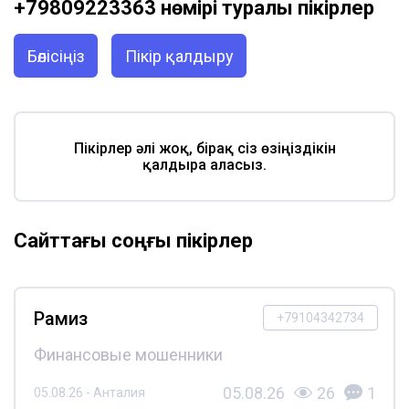
+79809223363 нөмірі туралы пікірлер
Бөлісіңіз
Пікір қалдыру
Пікірлер әлі жоқ, бірақ сіз өзіңіздікін
қалдыра аласыз.
Сайттағы соңғы пікірлер
Рамиз
+79104342734
Финансовые мошенники
05.08.26
26
1
05.08.26 - Анталия