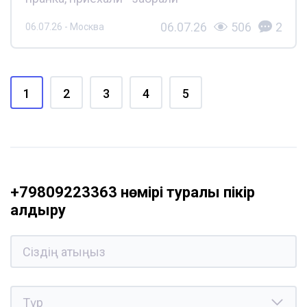
06.07.26
506
2
06.07.26 - Москва
1
2
3
4
5
+79809223363 нөмірі туралы пікір
қалдыру