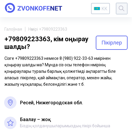
KK
Галоўная
Нөмірі +79809223363
+79809223363, кім қоңырау
Пікірлер
шалды?
Сізге +79809223363 немесе 8 (980) 922-33-63 нөмірінен
қоңырау шалды ма? Мұнда сіз осы телефон нөмірінің
қоңыраулары туралы барлық қолжетімді ақпаратты біле
аласыз: пікірлер, қай аймақтан, оператор, мекен-жайы,
жазылу нұсқалары, белсенділігі және т.б.
Ресей, Нижегородская обл.
Бағалау – жоқ
Біздің қолданушыларымыздың пікірі бойынша