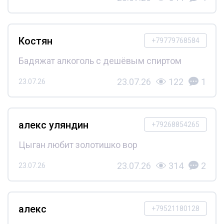
Костян
+79779768584
Бадяжат алкоголь с дешёвым спиртом
23.07.26
122
1
23.07.26
алекс уляндин
+79268854265
Цыган любит золотишко вор
23.07.26
314
2
23.07.26
алекс
+79521180128