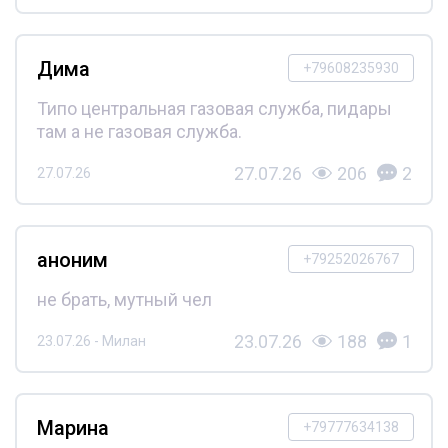
Дима
+79608235930
Типо центральная газовая служба, пидары
там а не газовая служба.
27.07.26
206
2
27.07.26
аноним
+79252026767
не брать, мутный чел
23.07.26
188
1
23.07.26 - Милан
Марина
+79777634138