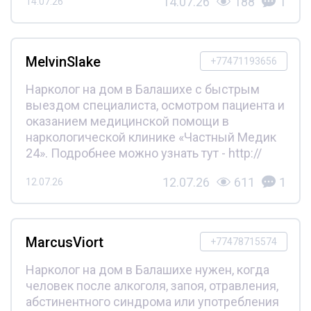
14.07.26
188
1
14.07.26
MelvinSlake
+77471193656
Нарколог на дом в Балашихе с быстрым
выездом специалиста, осмотром пациента и
оказанием медицинской помощи в
наркологической клинике «Частный Медик
24». Подробнее можно узнать тут - http://
12.07.26
611
1
12.07.26
MarcusViort
+77478715574
Нарколог на дом в Балашихе нужен, когда
человек после алкоголя, запоя, отравления,
абстинентного синдрома или употребления