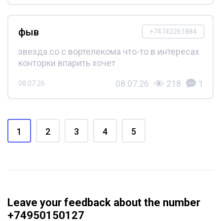
фыв
+74742261884
звезда со с вортелекома что-то в интересах
конторки впарить хочет
08.07.26
218
1
08.07.26
1
2
3
4
5
Leave your feedback about the number
+74950150127