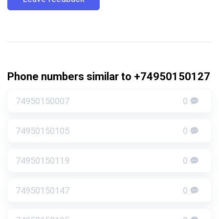
Phone numbers similar to +74950150127
74950150007
0
74950150105
0
74950150119
0
74950150147
0