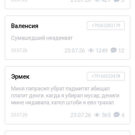
Валенсия
+79262283179
Сумашедший неадекват
23.07.26
1249
12
23.07.26
Эрмек
+79166023478
Миня папрасил убрат падмитат абищал
платит денги. кагда я убирал мусар, дениги
мине нидавала, хател штоби я ево трахал
23.07.26
565
4
23.07.26