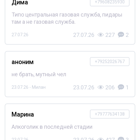
Дима
+79608235930
Типо центральная газовая служба, пидары
там а не газовая служба.
27.07.26
227
2
27.07.26
аноним
+79252026767
не брать, мутный чел
23.07.26
206
1
23.07.26 - Милан
Марина
+79777634138
Алкоголик в последней стадии
23.07.26
427
3
23.07.26