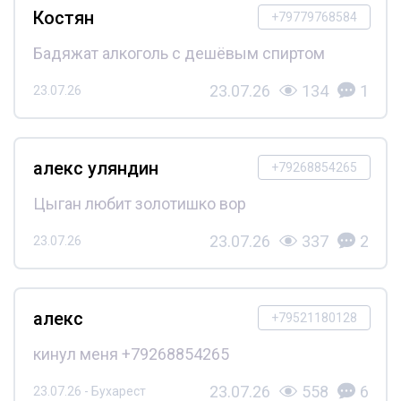
Костян
+79779768584
Бадяжат алкоголь с дешёвым спиртом
23.07.26
134
1
23.07.26
алекс уляндин
+79268854265
Цыган любит золотишко вор
23.07.26
337
2
23.07.26
алекс
+79521180128
кинул меня +79268854265
23.07.26
558
6
23.07.26 - Бухарест