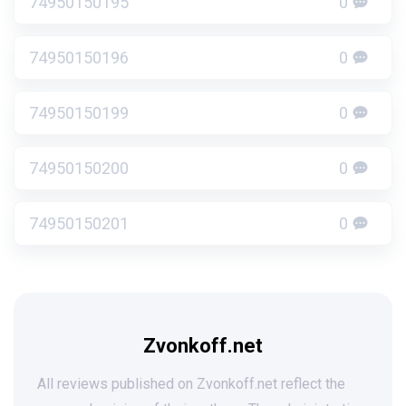
74950150195
0
74950150196
0
74950150199
0
74950150200
0
74950150201
0
Zvonkoff.net
All reviews published on Zvonkoff.net reflect the