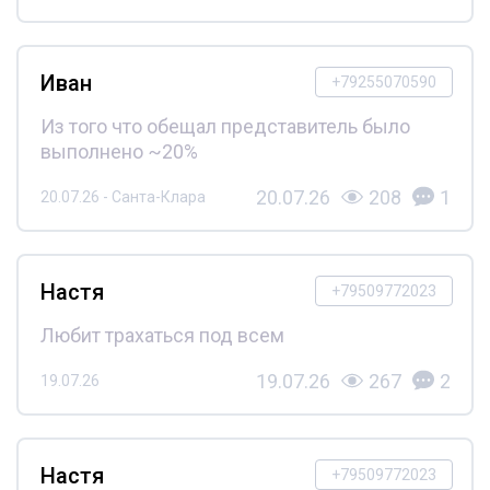
Иван
+79255070590
Из того что обещал представитель было
выполнено ~20%
20.07.26
208
1
20.07.26 - Санта-Клара
Настя
+79509772023
Любит трахаться под всем
19.07.26
267
2
19.07.26
Настя
+79509772023