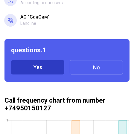
According to our users
АО "СанСим"
Landline
questions.1
Yes
No
Call frequency chart from number
+74950150127