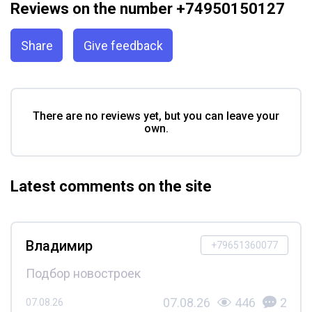
Reviews on the number +74950150127
Share
Give feedback
There are no reviews yet, but you can leave your
own.
Latest comments on the site
Владимир
+79651360077
Подбор новостроек
07.08.26
446
2
07.08.26