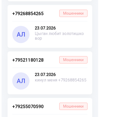
+79268854265
Мошенники
23.07.2026
АЛ
Цыган любит золотишко
вор
+79521180128
Мошенники
23.07.2026
АЛ
кинул меня +79268854265
+79255070590
Мошенники