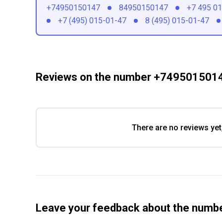
+74950150147
84950150147
+7 495 0
+7 (495) 015-01-47
8 (495) 015-01-47
Reviews on the number +749501501
There are no reviews yet
Leave your feedback about the num