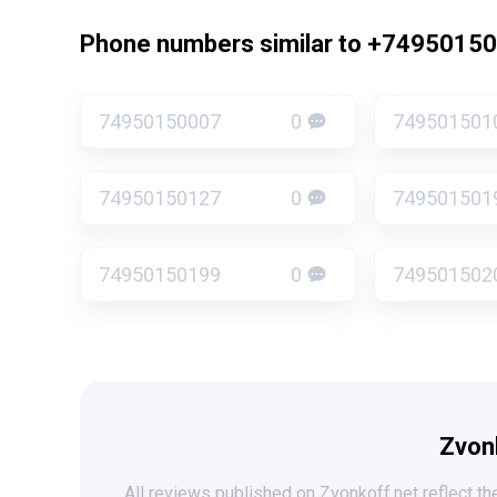
Phone numbers similar to +7495015
74950150007
0
749501501
74950150127
0
749501501
74950150199
0
749501502
Zvon
All reviews published on Zvonkoff.net reflect the