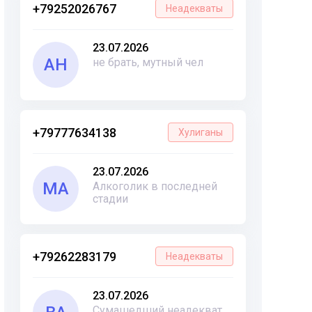
+79252026767
Неадекваты
23.07.2026
АН
не брать, мутный чел
+79777634138
Хулиганы
23.07.2026
МА
Алкоголик в последней
стадии
+79262283179
Неадекваты
23.07.2026
Сумашедший неадекват