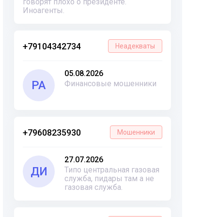
говорят плохо о президенте.
Иноагенты.
+79104342734
Неадекваты
05.08.2026
РА
Финансовые мошенники
+79608235930
Мошенники
27.07.2026
ДИ
Типо центральная газовая
служба, пидары там а не
газовая служба.