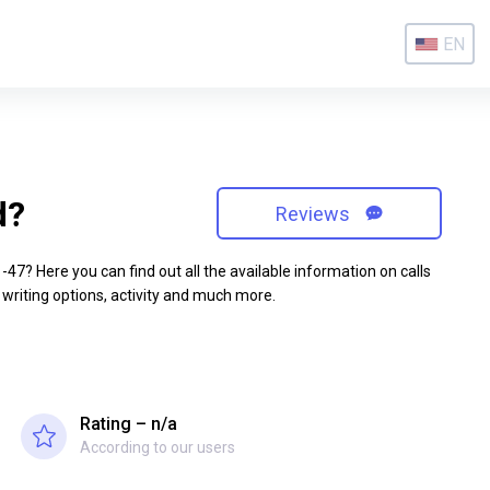
EN
d?
Reviews
7? Here you can find out all the available information on calls
 writing options, activity and much more.
Rating – n/a
According to our users