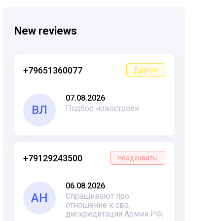
New reviews
+79651360077
Другое
07.08.2026
ВЛ
Подбор новостроек
+79129243500
Неадекваты
06.08.2026
АН
Спрашивают про
отношение к сво,
дискредитация Армии РФ,