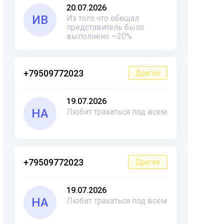
20.07.2026
ИВ
Из того что обещал
представитель было
выполнено ~20%
+79509772023
Другое
19.07.2026
НА
Любит трахаться под всем
+79509772023
Другое
19.07.2026
НА
Любит трахаться под всем