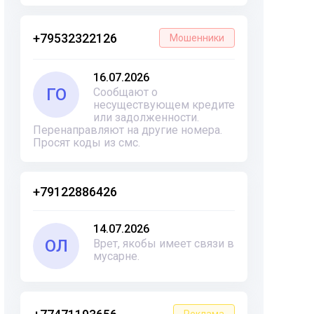
+79532322126
Мошенники
16.07.2026
ГО
Сообщают о
несуществующем кредите
или задолженности.
Перенаправляют на другие номера.
Просят коды из смс.
+79122886426
14.07.2026
ОЛ
Врет, якобы имеет связи в
мусарне.