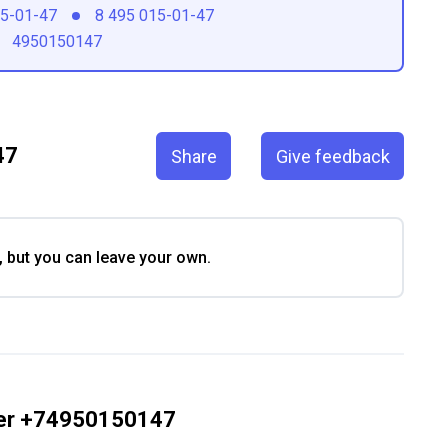
15-01-47
8 495 015-01-47
4950150147
47
Share
Give feedback
, but you can leave your own.
ber +74950150147