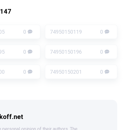
0147
05
0
74950150119
0
95
0
74950150196
0
00
0
74950150201
0
koff.net
 personal opinion of their authors. The