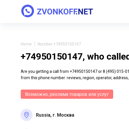
Home
Number +74950150147
+74950150147, who calle
Are you getting a call from +74950150147 or 8 (495) 015-01-4
from this phone number: reviews, region, operator, address,
Возможно, реклама товаров или услуг
Russia, г. Москва