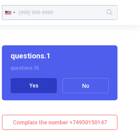
questions.1
questions.16
Yes
No
Complain the number +74950150147