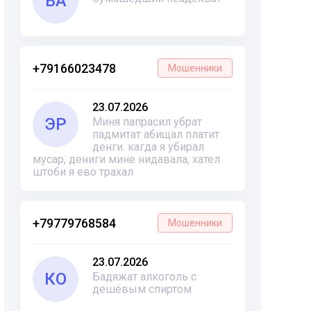
ВА
+79166023478
Мошенники
23.07.2026
ЭР
Миня папрасил убрат
падмитат абищал платит
денги. кагда я убирал
мусар, дениги мине нидавала, хател
штоби я ево трахал
+79779768584
Мошенники
23.07.2026
КО
Бадяжат алкоголь с
дешёвым спиртом