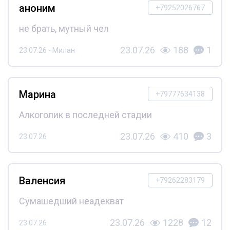
аноним
+79252026767
не брать, мутный чел
23.07.26
188
1
23.07.26 - Милан
Марина
+79777634138
Алкоголик в последней стадии
23.07.26
410
3
23.07.26
Валенсия
+79262283179
Сумашедший неадекват
23.07.26
1228
12
23.07.26