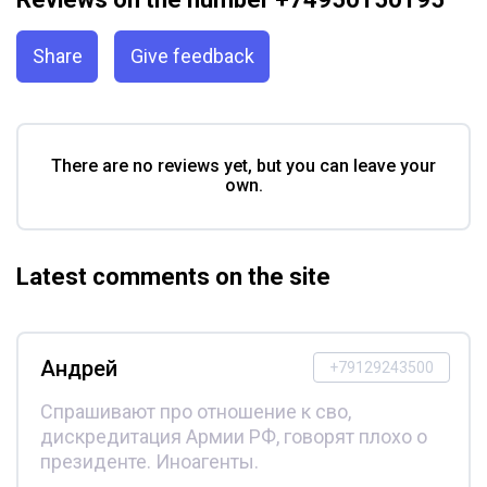
Share
Give feedback
There are no reviews yet, but you can leave your
own.
Latest comments on the site
Андрей
+79129243500
Спрашивают про отношение к сво,
дискредитация Армии РФ, говорят плохо о
президенте. Иноагенты.