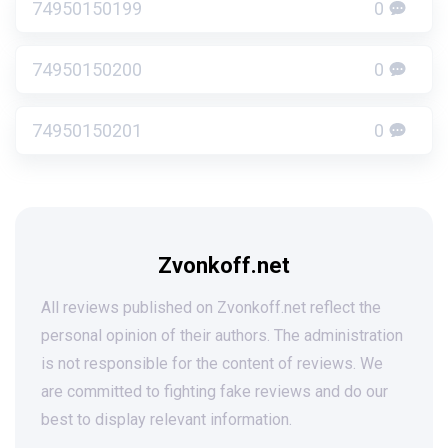
74950150199
0
74950150200
0
74950150201
0
Zvonkoff.net
All reviews published on Zvonkoff.net reflect the
personal opinion of their authors. The administration
is not responsible for the content of reviews. We
are committed to fighting fake reviews and do our
best to display relevant information.