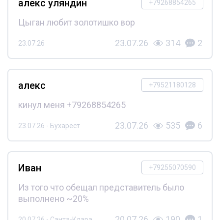
алекс уляндин
+79268854265
Цыган любит золотишко вор
23.07.26
314
2
23.07.26
алекс
+79521180128
кинул меня +79268854265
23.07.26
535
6
23.07.26 - Бухарест
Иван
+79255070590
Из того что обещал представитель было
выполнено ~20%
20.07.26
190
1
20.07.26 - Санта-Клара