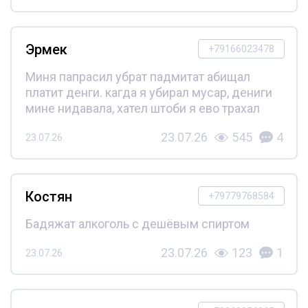
Эрмек
+79166023478
Миня папрасил убрат падмитат абищал
платит денги. кагда я убирал мусар, дениги
мине нидавала, хател штоби я ево трахал
23.07.26
545
4
23.07.26
Костян
+79779768584
Бадяжат алкоголь с дешёвым спиртом
23.07.26
123
1
23.07.26