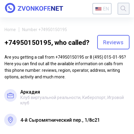
EN
Home
Number +74950150195
+74950150195, who called?
Reviews
Are you getting a call from +74950150195 or 8 (495) 015-01-95?
Here you can find out all the available information on calls from
this phone number: reviews, region, operator, address, writing
options, activity and much more.
Аркадия
Клуб виртуальной реальности, Киберспорт, Игровой
клуб
4-й Сыромятнический пер., 1/8с21