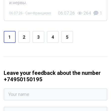
и нервы.
06.07.26
264
1
06.07.26 - Сан-Франциско
1
2
3
4
5
Leave your feedback about the number
+74950150195