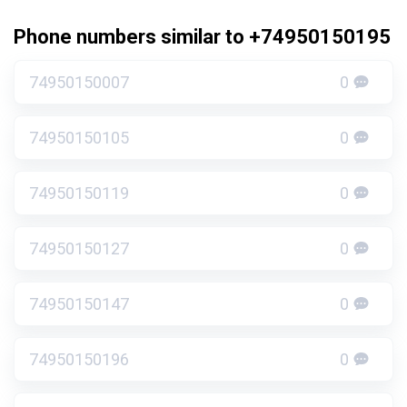
Phone numbers similar to +74950150195
74950150007
0
74950150105
0
74950150119
0
74950150127
0
74950150147
0
74950150196
0