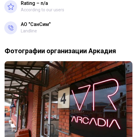
Rating – n/a
According to our users
АО "СанСим"
Landline
Фотографии организации Аркадия