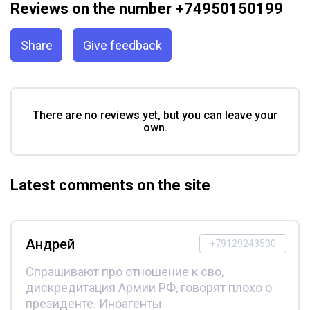
Reviews on the number +74950150199
Share
Give feedback
There are no reviews yet, but you can leave your
own.
Latest comments on the site
Андрей
+79129243500
Спрашивают про отношение к сво,
дискредитация Армии РФ, говорят плохо о
президенте. Иноагенты.