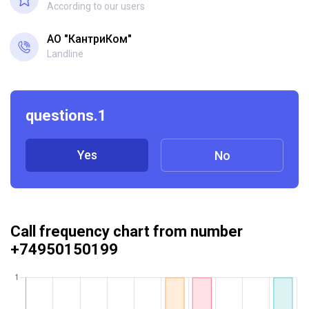
According to our users
АО "КантриКом"
Landline
questions.1
Yes
No
Call frequency chart from number
+74950150199