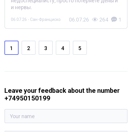
недоспециалисту, просто потеряете деньги
и нервы.
06.07.26
264
1
06.07.26 - Сан-Франциско
1
2
3
4
5
Leave your feedback about the number
+74950150199