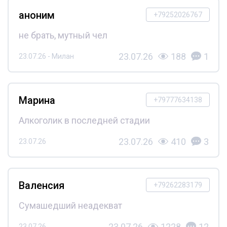
аноним
+79252026767
не брать, мутный чел
23.07.26
188
1
23.07.26 - Милан
Марина
+79777634138
Алкоголик в последней стадии
23.07.26
410
3
23.07.26
Валенсия
+79262283179
Сумашедший неадекват
23.07.26
1228
12
23.07.26