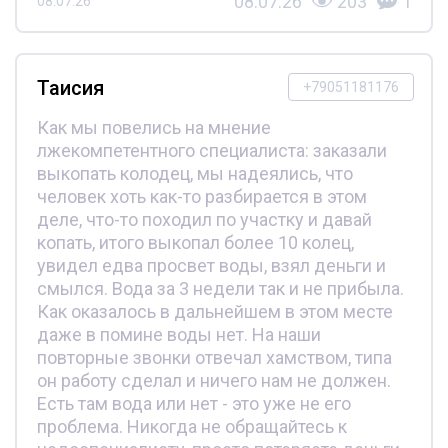
08.07.26
203
1
08.07.26
Таисия
+79051181176
Как мы повелись на мнение
лжекомпетентного специалиста: заказали
выкопать колодец, мы надеялись, что
человек хоть как-то разбирается в этом
деле, что-то походил по участку и давай
копать, итого выкопал более 10 колец,
увидел едва просвет воды, взял деньги и
смылся. Вода за 3 недели так и не прибыла.
Как оказалось в дальнейшем в этом месте
даже в помине воды нет. На наши
повторные звонки отвечал хамством, типа
он работу сделал и ничего нам не должен.
Есть там вода или нет - это уже не его
проблема. Никогда не обращайтесь к