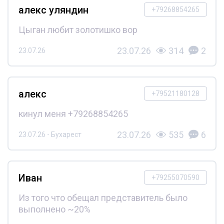
алекс уляндин
+79268854265
Цыган любит золотишко вор
23.07.26
314
2
23.07.26
алекс
+79521180128
кинул меня +79268854265
23.07.26
535
6
23.07.26 - Бухарест
Иван
+79255070590
Из того что обещал представитель было
выполнено ~20%