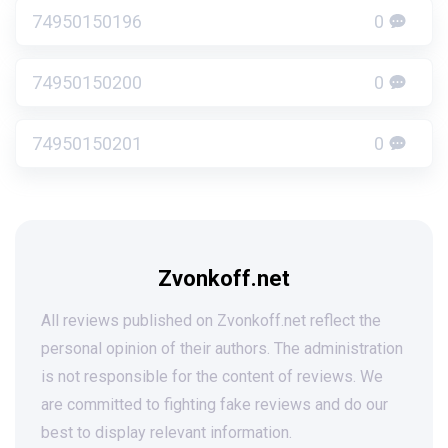
74950150196
0
74950150200
0
74950150201
0
Zvonkoff.net
All reviews published on Zvonkoff.net reflect the
personal opinion of their authors. The administration
is not responsible for the content of reviews. We
are committed to fighting fake reviews and do our
best to display relevant information.