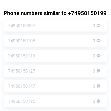
Phone numbers similar to +74950150199
74950150007
0
74950150105
0
74950150119
0
74950150127
0
74950150147
0
74950150195
0