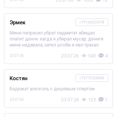
Эрмек
+79166023478
Миня папрасил убрат падмитат абищал
платит денги. кагда я убирал мусар, дениги
мине нидавала, хател штоби я ево трахал
23.07.26
545
4
23.07.26
Костян
+79779768584
Бадяжат алкоголь с дешёвым спиртом
23.07.26
123
1
23.07.26