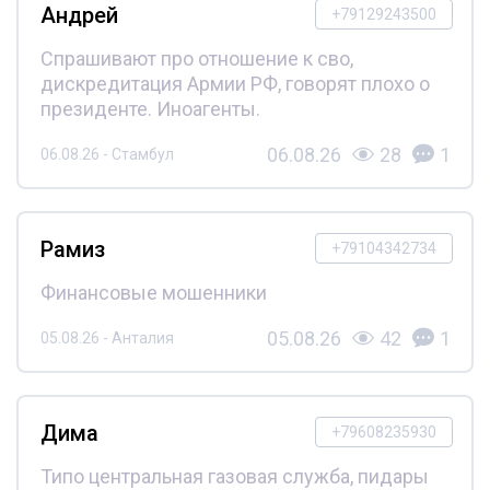
Андрей
+79129243500
Спрашивают про отношение к сво,
дискредитация Армии РФ, говорят плохо о
президенте. Иноагенты.
06.08.26
28
1
06.08.26 - Стамбул
Рамиз
+79104342734
Финансовые мошенники
05.08.26
42
1
05.08.26 - Анталия
Дима
+79608235930
Типо центральная газовая служба, пидары