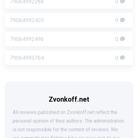
79064992288
0
79064992403
0
79064992496
0
79064993764
0
Zvonkoff.net
All reviews published on Zvonkoff.net reflect the
personal opinion of their authors. The administration
is not responsible for the content of reviews. We