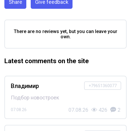
Share
Give feedback
There are no reviews yet, but you can leave your
own.
Latest comments on the site
Владимир
+79651360077
Подбор новостроек
07.08.26
426
2
07.08.26