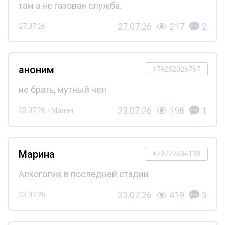
там а не газовая служба.
27.07.26
217
2
27.07.26
аноним
+79252026767
не брать, мутный чел
23.07.26
198
1
23.07.26 - Милан
Марина
+79777634138
Алкоголик в последней стадии
23.07.26
419
3
23.07.26