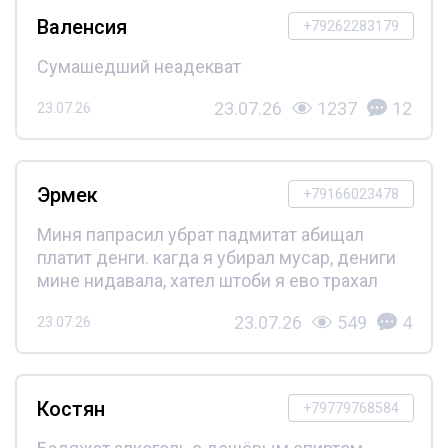
Валенсия
+79262283179
Сумашедший неадекват
23.07.26
1237
12
23.07.26
Эрмек
+79166023478
Миня папрасил убрат падмитат абищал
платит денги. кагда я убирал мусар, дениги
мине нидавала, хател штоби я ево трахал
23.07.26
549
4
23.07.26
Костян
+79779768584