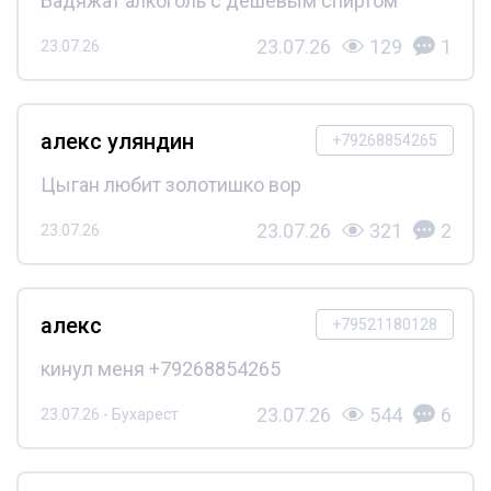
Бадяжат алкоголь с дешёвым спиртом
23.07.26
129
1
23.07.26
алекс уляндин
+79268854265
Цыган любит золотишко вор
23.07.26
321
2
23.07.26
алекс
+79521180128
кинул меня +79268854265
23.07.26
544
6
23.07.26 - Бухарест