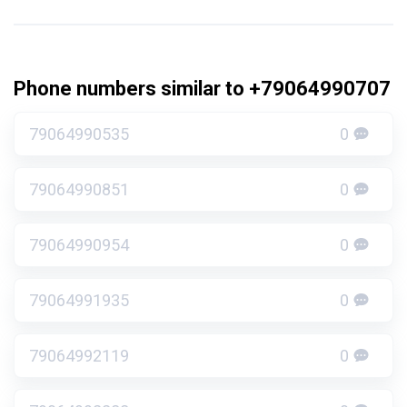
Phone numbers similar to +79064990707
79064990535
0
79064990851
0
79064990954
0
79064991935
0
79064992119
0