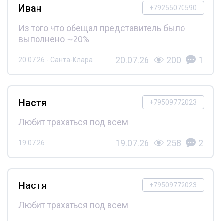
Иван
+79255070590
Из того что обещал представитель было
выполнено ~20%
20.07.26
200
1
20.07.26 - Санта-Клара
Настя
+79509772023
Любит трахаться под всем
19.07.26
258
2
19.07.26
Настя
+79509772023
Любит трахаться под всем