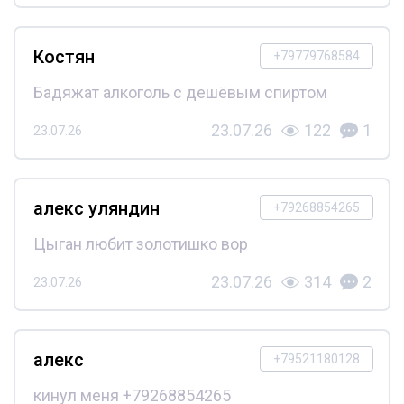
Костян
+79779768584
Бадяжат алкоголь с дешёвым спиртом
23.07.26
122
1
23.07.26
алекс уляндин
+79268854265
Цыган любит золотишко вор
23.07.26
314
2
23.07.26
алекс
+79521180128
кинул меня +79268854265