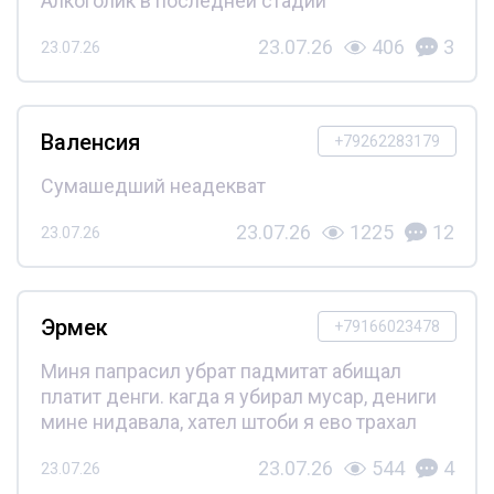
Алкоголик в последней стадии
23.07.26
406
3
23.07.26
Валенсия
+79262283179
Сумашедший неадекват
23.07.26
1225
12
23.07.26
Эрмек
+79166023478
Миня папрасил убрат падмитат абищал
платит денги. кагда я убирал мусар, дениги
мине нидавала, хател штоби я ево трахал
23.07.26
544
4
23.07.26