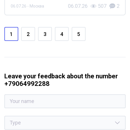
06.07.26
507
2
06.07.26 - Москва
1
2
3
4
5
Leave your feedback about the number
+79064992288