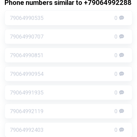
Phone numbers similar to +79064992288
79064990535
0
79064990707
0
79064990851
0
79064990954
0
79064991935
0
79064992119
0
79064992403
0