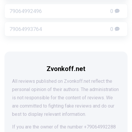
79064992496
0
79064993764
0
Zvonkoff.net
All reviews published on Zvonkoff.net reflect the
personal opinion of their authors. The administration
is not responsible for the content of reviews. We
are committed to fighting fake reviews and do our
best to display relevant information.
If you are the owner of the number +79064992288