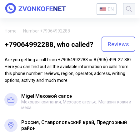
EN
Home
Number +79064992288
+79064992288, who called?
Reviews
Are you getting a call from +79064992288 or 8 (906) 499-22-88?
Here you can find out all the available information on calls from
this phone number: reviews, region, operator, address, writing
options, activity and much more.
Migel Меховой салон
Меховая компания, Меховое ателье, Магазин кожи и
меха
Россия, Ставропольский край, Предгорный
район