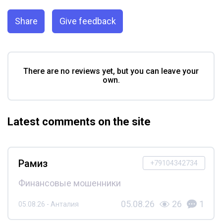
Share
Give feedback
There are no reviews yet, but you can leave your
own.
Latest comments on the site
Рамиз
+79104342734
Финансовые мошенники
05.08.26
26
1
05.08.26 - Анталия