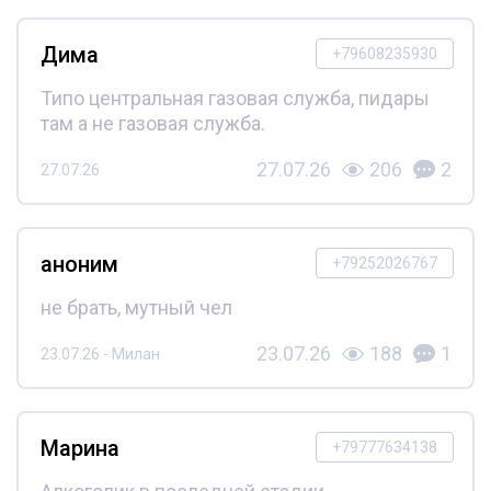
Дима
+79608235930
Типо центральная газовая служба, пидары
там а не газовая служба.
27.07.26
206
2
27.07.26
аноним
+79252026767
не брать, мутный чел
23.07.26
188
1
23.07.26 - Милан
Марина
+79777634138