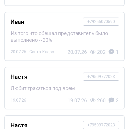
Иван
+79255070590
Из того что обещал представитель было
выполнено ~20%
20.07.26
202
1
20.07.26 - Санта-Клара
Настя
+79509772023
Любит трахаться под всем
19.07.26
260
2
19.07.26
Настя
+79509772023