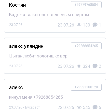
Костян
+79779768584
Бадяжат алкоголь с дешёвым спиртом
23.07.26
130
1
23.07.26
алекс уляндин
+79268854265
Цыган любит золотишко вор
23.07.26
324
2
23.07.26
алекс
+79521180128
кинул меня +79268854265
23.07.26
545
6
23.07.26 - Бухарест