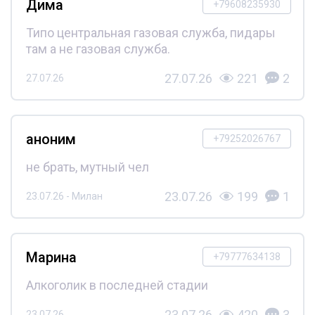
Дима
+79608235930
Типо центральная газовая служба, пидары
там а не газовая служба.
27.07.26
221
2
27.07.26
аноним
+79252026767
не брать, мутный чел
23.07.26
199
1
23.07.26 - Милан
Марина
+79777634138
Алкоголик в последней стадии
23.07.26
420
3
23.07.26