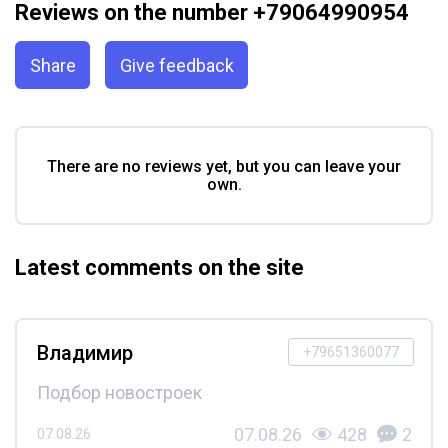
Reviews on the number +79064990954
Share
Give feedback
There are no reviews yet, but you can leave your
own.
Latest comments on the site
Владимир
+79651360077
Подбор новостроек
07.08.26
428
2
07.08.26