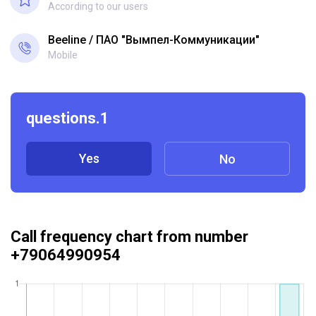
According to our users
Beeline
ПАО "Вымпел-Коммуникации"
Mobile
questions.1
Yes
No
Call frequency chart from number
+79064990954