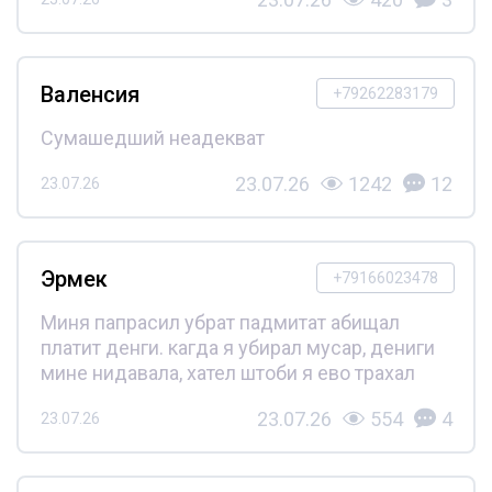
Валенсия
+79262283179
Сумашедший неадекват
23.07.26
1242
12
23.07.26
Эрмек
+79166023478
Миня папрасил убрат падмитат абищал
платит денги. кагда я убирал мусар, дениги
мине нидавала, хател штоби я ево трахал
23.07.26
554
4
23.07.26