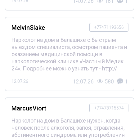
14.07.26
181
1
14.07.26
MelvinSlake
+77471193656
Нарколог на дом в Балашихе с быстрым
выездом специалиста, осмотром пациента и
оказанием медицинской помощи в
наркологической клинике «Частный Медик
24». Подробнее можно узнать тут - http://
12.07.26
580
1
12.07.26
MarcusViort
+77478715574
Нарколог на дом в Балашихе нужен, когда
человек после алкоголя, запоя, отравления,
абстинентного синдрома или употребления