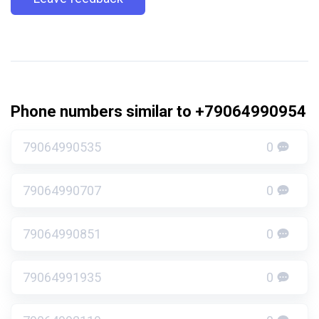
Phone numbers similar to +79064990954
79064990535
0
79064990707
0
79064990851
0
79064991935
0