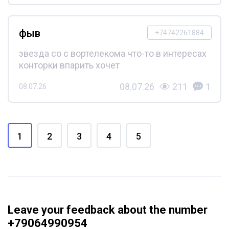
фыв
+74742261884
звезда со с вортелекома что-то в интересах
конторки впарить хочет
08.07.26
211
1
08.07.26
1
2
3
4
5
Leave your feedback about the number
+79064990954