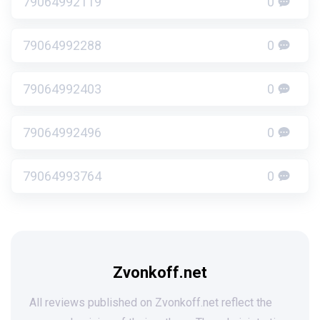
79064992119
0
79064992288
0
79064992403
0
79064992496
0
79064993764
0
Zvonkoff.net
All reviews published on Zvonkoff.net reflect the