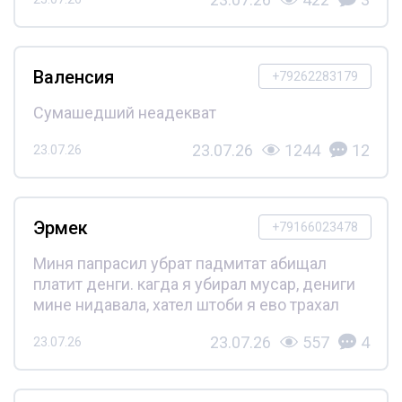
Валенсия
+79262283179
Сумашедший неадекват
23.07.26
1244
12
23.07.26
Эрмек
+79166023478
Миня папрасил убрат падмитат абищал
платит денги. кагда я убирал мусар, дениги
мине нидавала, хател штоби я ево трахал
23.07.26
557
4
23.07.26