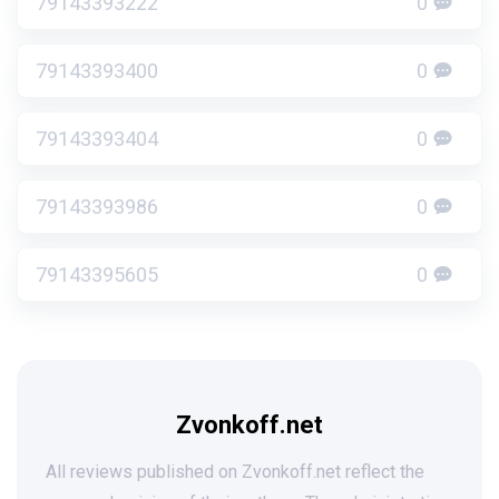
79143393222
0
79143393400
0
79143393404
0
79143393986
0
79143395605
0
Zvonkoff.net
All reviews published on Zvonkoff.net reflect the