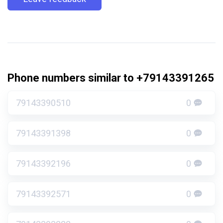
Phone numbers similar to +79143391265
79143390510
0
79143391398
0
79143392196
0
79143392571
0