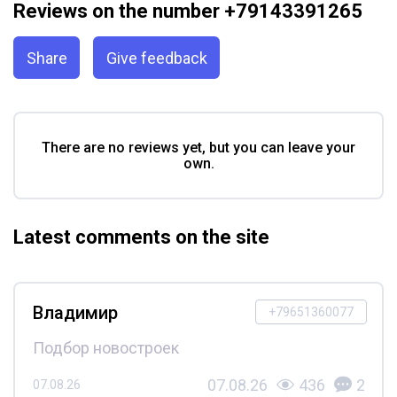
Reviews on the number +79143391265
Share
Give feedback
There are no reviews yet, but you can leave your
own.
Latest comments on the site
Владимир
+79651360077
Подбор новостроек
07.08.26
436
2
07.08.26