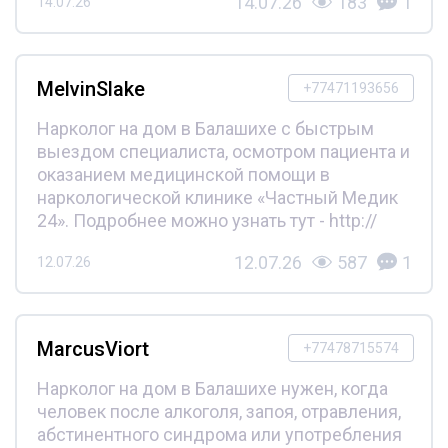
14.07.26
183
1
14.07.26
MelvinSlake
+77471193656
Нарколог на дом в Балашихе с быстрым
выездом специалиста, осмотром пациента и
оказанием медицинской помощи в
наркологической клинике «Частный Медик
24». Подробнее можно узнать тут - http://
12.07.26
587
1
12.07.26
MarcusViort
+77478715574
Нарколог на дом в Балашихе нужен, когда
человек после алкоголя, запоя, отравления,
абстинентного синдрома или употребления