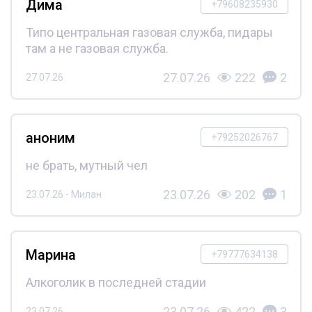
Дима
+79608235930
Типо центральная газовая служба, пидары
там а не газовая служба.
27.07.26
222
2
27.07.26
аноним
+79252026767
не брать, мутный чел
23.07.26
202
1
23.07.26 - Милан
Марина
+79777634138
Алкоголик в последней стадии
23.07.26
422
3
23.07.26