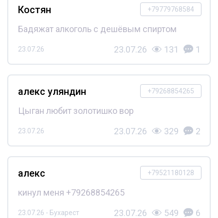
Костян
+79779768584
Бадяжат алкоголь с дешёвым спиртом
23.07.26
131
1
23.07.26
алекс уляндин
+79268854265
Цыган любит золотишко вор
23.07.26
329
2
23.07.26
алекс
+79521180128
кинул меня +79268854265
23.07.26
549
6
23.07.26 - Бухарест