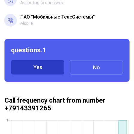
According to our users
ПАО "Мобильные ТелеСистемы"
Mobile
questions.1
Yes
No
Call frequency chart from number
+79143391265