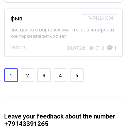
фыв
+74742261884
звезда со с вортелекома что-то в интересах
конторки впарить хочет
08.07.26
213
1
08.07.26
1
2
3
4
5
Leave your feedback about the number
+79143391265