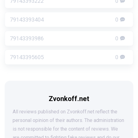
79143393222
0
79143393404
0
79143393986
0
79143395605
0
Zvonkoff.net
All reviews published on Zvonkoff.net reflect the
personal opinion of their authors. The administration
is not responsible for the content of reviews. We
are committed to fighting fake reviews and do our