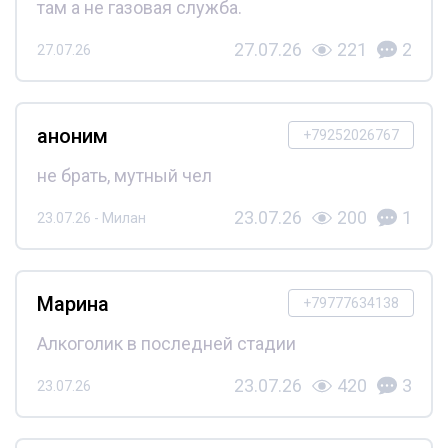
там а не газовая служба.
27.07.26
221
2
27.07.26
аноним
+79252026767
не брать, мутный чел
23.07.26
200
1
23.07.26 - Милан
Марина
+79777634138
Алкоголик в последней стадии
23.07.26
420
3
23.07.26