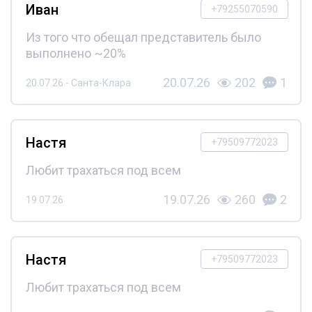
Иван
+79255070590
Из того что обещал представитель было
выполнено ~20%
20.07.26
202
1
20.07.26 - Санта-Клара
Настя
+79509772023
Любит трахаться под всем
19.07.26
260
2
19.07.26
Настя
+79509772023
Любит трахаться под всем