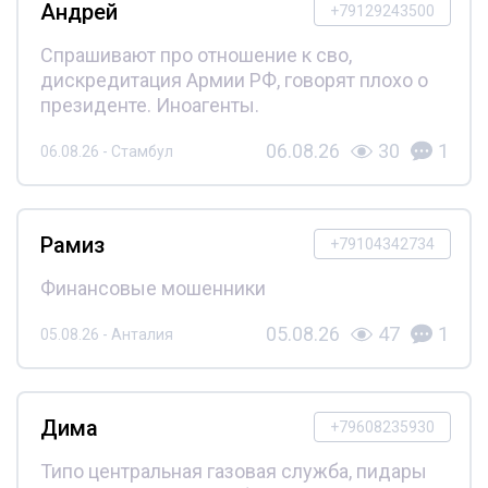
Андрей
+79129243500
Спрашивают про отношение к сво,
дискредитация Армии РФ, говорят плохо о
президенте. Иноагенты.
06.08.26
30
1
06.08.26 - Стамбул
Рамиз
+79104342734
Финансовые мошенники
05.08.26
47
1
05.08.26 - Анталия
Дима
+79608235930
Типо центральная газовая служба, пидары