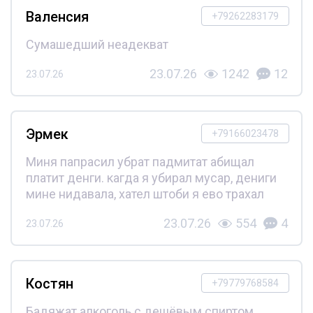
Валенсия
+79262283179
Сумашедший неадекват
23.07.26
1242
12
23.07.26
Эрмек
+79166023478
Миня папрасил убрат падмитат абищал
платит денги. кагда я убирал мусар, дениги
мине нидавала, хател штоби я ево трахал
23.07.26
554
4
23.07.26
Костян
+79779768584
Бадяжат алкоголь с дешёвым спиртом