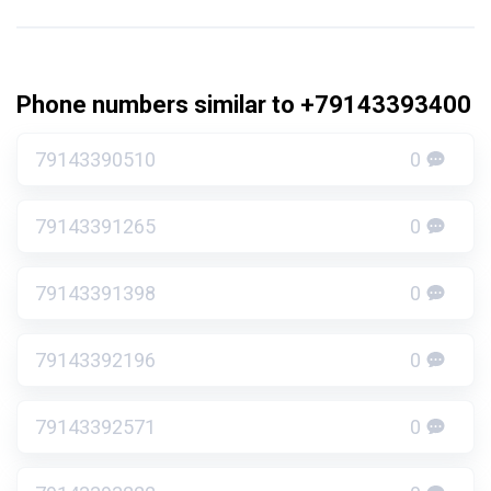
Phone numbers similar to +79143393400
79143390510
0
79143391265
0
79143391398
0
79143392196
0
79143392571
0