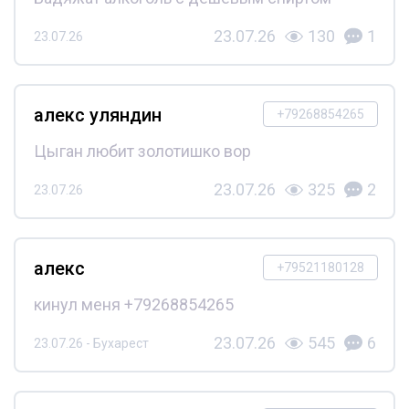
23.07.26
130
1
23.07.26
алекс уляндин
+79268854265
Цыган любит золотишко вор
23.07.26
325
2
23.07.26
алекс
+79521180128
кинул меня +79268854265
23.07.26
545
6
23.07.26 - Бухарест