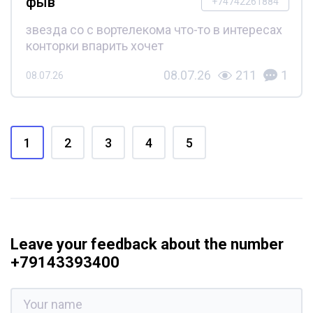
фыв
+74742261884
звезда со с вортелекома что-то в интересах
конторки впарить хочет
08.07.26
211
1
08.07.26
1
2
3
4
5
Leave your feedback about the number
+79143393400