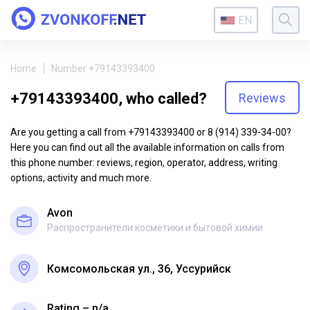
EN
Home
Number +79143393400
+79143393400, who called?
Reviews
Are you getting a call from +79143393400 or 8 (914) 339-34-00?
Here you can find out all the available information on calls from
this phone number: reviews, region, operator, address, writing
options, activity and much more.
Avon
Распространители косметики и бытовой химии
Комсомольская ул., 36, Уссурийск
Rating – n/a