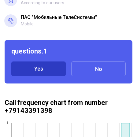
According to our users
ПАО "Мобильные ТелеСистемы"
Mobile
questions.1
Yes
No
Call frequency chart from number
+79143391398