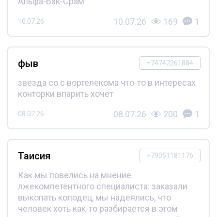
Альфа-Бак-Срам
10.07.26
169
1
10.07.26
фыв
+74742261884
звезда со с вортелекома что-то в интересах
конторки впарить хочет
08.07.26
200
1
08.07.26
Таисия
+79051181176
Как мы повелись на мнение
лжекомпетентного специалиста: заказали
выкопать колодец, мы надеялись, что
человек хоть как-то разбирается в этом