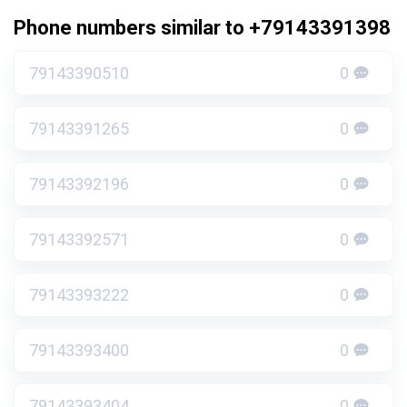
Phone numbers similar to +79143391398
79143390510
0
79143391265
0
79143392196
0
79143392571
0
79143393222
0
79143393400
0
79143393404
0