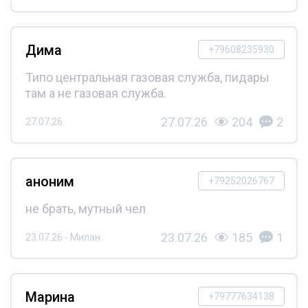
Дима
+79608235930
Типо центральная газовая служба, пидары
там а не газовая служба.
27.07.26
204
2
27.07.26
аноним
+79252026767
не брать, мутный чел
23.07.26
185
1
23.07.26 - Милан
Марина
+79777634138