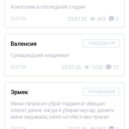
Алкоголик в последней стадии
23.07.26
403
3
23.07.26
Валенсия
+79262283179
Сумашедший неадекват
23.07.26
1220
12
23.07.26
Эрмек
+79166023478
Миня папрасил убрат падмитат абищал
платит денги. кагда я убирал мусар, дениги
мине нидавала, хател штоби я ево трахал
23.07.26
542
4
23.07.26