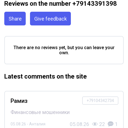
Reviews on the number +79143391398
Share
Give feedback
There are no reviews yet, but you can leave your
own.
Latest comments on the site
Рамиз
+79104342734
Финансовые мошенники
05.08.26
22
1
05.08.26 - Анталия