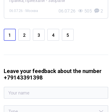
пранка, приехали - забрали
06.07.26
505
2
06.07.26 - Москва
1
2
3
4
5
Leave your feedback about the number
+79143391398