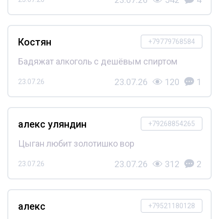
Костян
+79779768584
Бадяжат алкоголь с дешёвым спиртом
23.07.26
120
1
23.07.26
алекс уляндин
+79268854265
Цыган любит золотишко вор
23.07.26
312
2
23.07.26
алекс
+79521180128