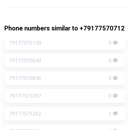
Phone numbers similar to +79177570712
79177570150
0
79177570643
0
79177570856
0
79177571097
0
79177571262
1