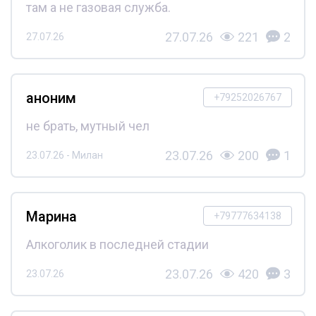
там а не газовая служба.
27.07.26
221
2
27.07.26
аноним
+79252026767
не брать, мутный чел
23.07.26
200
1
23.07.26 - Милан
Марина
+79777634138
Алкоголик в последней стадии
23.07.26
420
3
23.07.26