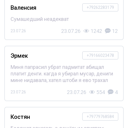
Валенсия
+79262283179
Сумашедший неадекват
23.07.26
1242
12
23.07.26
Эрмек
+79166023478
Миня папрасил убрат падмитат абищал
платит денги. кагда я убирал мусар, дениги
мине нидавала, хател штоби я ево трахал
23.07.26
554
4
23.07.26
Костян
+79779768584