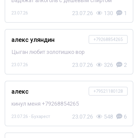
Бадяжат алкоголь с дешёвым спиртом
23.07.26
130
1
23.07.26
алекс уляндин
+79268854265
Цыган любит золотишко вор
23.07.26
326
2
23.07.26
алекс
+79521180128
кинул меня +79268854265
23.07.26
548
6
23.07.26 - Бухарест