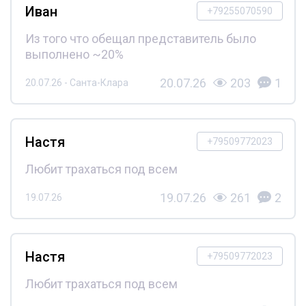
Иван
+79255070590
Из того что обещал представитель было
выполнено ~20%
20.07.26
203
1
20.07.26 - Санта-Клара
Настя
+79509772023
Любит трахаться под всем
19.07.26
261
2
19.07.26
Настя
+79509772023
Любит трахаться под всем