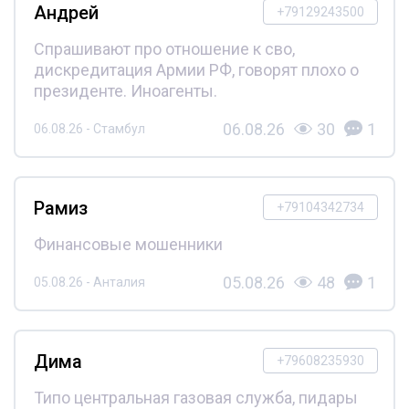
Андрей
+79129243500
Спрашивают про отношение к сво,
дискредитация Армии РФ, говорят плохо о
президенте. Иноагенты.
06.08.26
30
1
06.08.26 - Стамбул
Рамиз
+79104342734
Финансовые мошенники
05.08.26
48
1
05.08.26 - Анталия
Дима
+79608235930
Типо центральная газовая служба, пидары