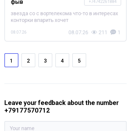
фыв
+74742261884
звезда со с вортелекома что-то в интересах
конторки впарить хочет
08.07.26
211
1
08.07.26
1
2
3
4
5
Leave your feedback about the number
+79177570712