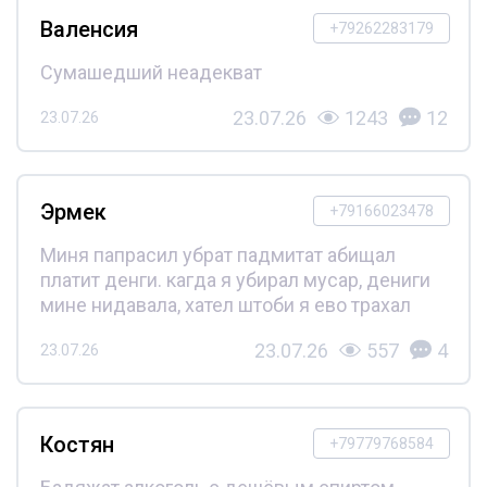
Валенсия
+79262283179
Сумашедший неадекват
23.07.26
1243
12
23.07.26
Эрмек
+79166023478
Миня папрасил убрат падмитат абищал
платит денги. кагда я убирал мусар, дениги
мине нидавала, хател штоби я ево трахал
23.07.26
557
4
23.07.26
Костян
+79779768584