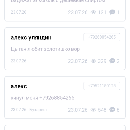
Бадяжат алкоголь с дешёвым спиртом
23.07.26
131
1
23.07.26
алекс уляндин
+79268854265
Цыган любит золотишко вор
23.07.26
329
2
23.07.26
алекс
+79521180128
кинул меня +79268854265
23.07.26
548
6
23.07.26 - Бухарест