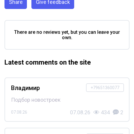
Share
Give feedback
There are no reviews yet, but you can leave your
own.
Latest comments on the site
Владимир
+79651360077
Подбор новостроек
07.08.26
434
2
07.08.26