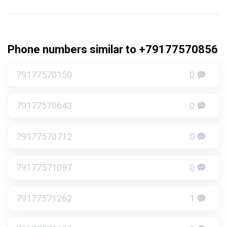
Phone numbers similar to +79177570856
79177570150
0
79177570643
0
79177570712
0
79177571097
0
79177571262
1