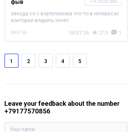
фыв
+74742261884
звезда со с вортелекома что-то в интересах
конторки впарить хочет
08.07.26
213
1
08.07.26
1
2
3
4
5
Leave your feedback about the number
+79177570856