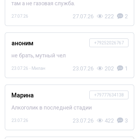
там а не газовая служба.
27.07.26
222
2
27.07.26
аноним
+79252026767
не брать, мутный чел
23.07.26
202
1
23.07.26 - Милан
Марина
+79777634138
Алкоголик в последней стадии
23.07.26
422
3
23.07.26