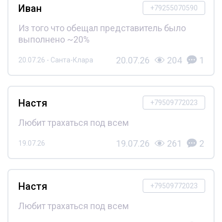
Иван
+79255070590
Из того что обещал представитель было
выполнено ~20%
20.07.26
204
1
20.07.26 - Санта-Клара
Настя
+79509772023
Любит трахаться под всем
19.07.26
261
2
19.07.26
Настя
+79509772023
Любит трахаться под всем