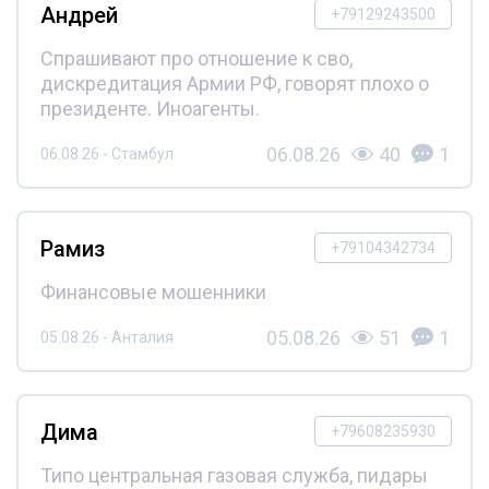
Андрей
+79129243500
Спрашивают про отношение к сво,
дискредитация Армии РФ, говорят плохо о
президенте. Иноагенты.
06.08.26
40
1
06.08.26 - Стамбул
Рамиз
+79104342734
Финансовые мошенники
05.08.26
51
1
05.08.26 - Анталия
Дима
+79608235930
Типо центральная газовая служба, пидары