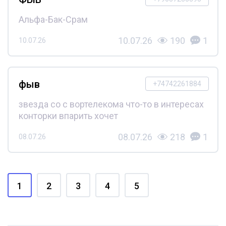
Альфа-Бак-Срам
10.07.26
190
1
10.07.26
фыв
+74742261884
звезда со с вортелекома что-то в интересах
конторки впарить хочет
08.07.26
218
1
08.07.26
1
2
3
4
5