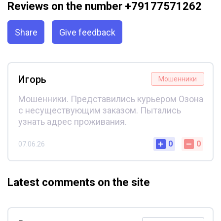
Reviews on the number +79177571262
Share
Give feedback
Игорь
Мошенники
Мошенники. Представились курьером Озона
с несуществующим заказом. Пытались
узнать адрес проживания.
0
0
07.06.26
Latest comments on the site