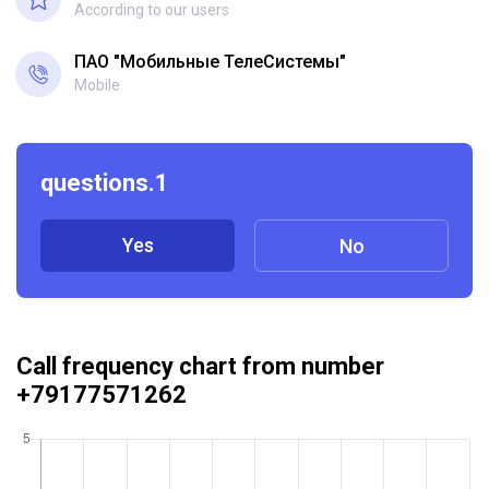
According to our users
ПАО "Мобильные ТелеСистемы"
Mobile
questions.1
Yes
No
Call frequency chart from number
+79177571262