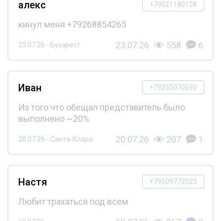
алекс
+79521180128
кинул меня +79268854265
23.07.26
558
6
23.07.26 - Бухарест
Иван
+79255070590
Из того что обещал представитель было
выполнено ~20%
20.07.26
207
1
20.07.26 - Санта-Клара
Настя
+79509772023
Любит трахаться под всем