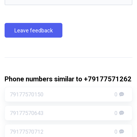
Leave feedback
Phone numbers similar to +79177571262
79177570150
0
79177570643
0
79177570712
0