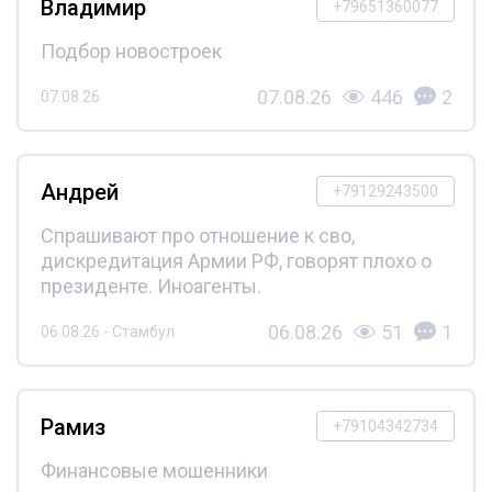
Владимир
+79651360077
Подбор новостроек
07.08.26
446
2
07.08.26
Андрей
+79129243500
Спрашивают про отношение к сво,
дискредитация Армии РФ, говорят плохо о
президенте. Иноагенты.
06.08.26
51
1
06.08.26 - Стамбул
Рамиз
+79104342734
Финансовые мошенники