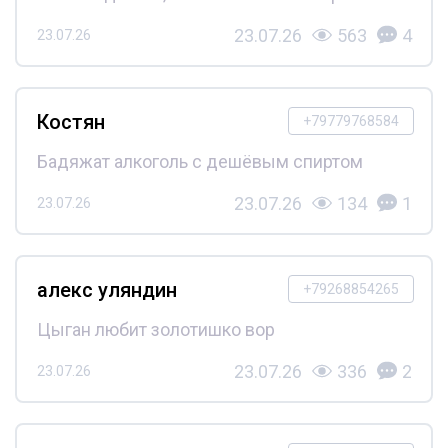
23.07.26
563
4
23.07.26
Костян
+79779768584
Бадяжат алкоголь с дешёвым спиртом
23.07.26
134
1
23.07.26
алекс уляндин
+79268854265
Цыган любит золотишко вор
23.07.26
336
2
23.07.26