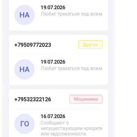
19.07.2026
НА
Любит трахаться под всем
+79509772023
Другое
19.07.2026
НА
Любит трахаться под всем
+79532322126
Мошенники
16.07.2026
ГО
Сообщают о
несуществующем кредите
или задолженности.