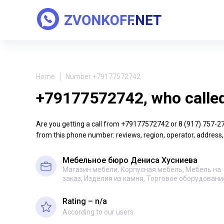
Home
Number +79177572742
+79177572742, who calle
Are you getting a call from +79177572742 or 8 (917) 757-27-4
from this phone number: reviews, region, operator, address,
Мебельное бюро Дениса Хусниева
Магазин мебели, Корпусная мебель, Мебель на
заказ, Изделия из камня, Торговое оборудовани
Rating – n/a
According to our users