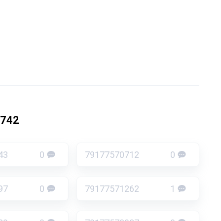
2742
43
0
79177570712
0
97
0
79177571262
1