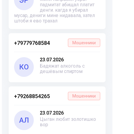
ЭР
падмитат абищал платит
денги. кагда я убирал
мусар, дениги мине нидавала, хател
штоби я ево трахал
+79779768584
Мошенники
23.07.2026
КО
Бадяжат алкоголь с
дешёвым спиртом
+79268854265
Мошенники
23.07.2026
АЛ
Цыган любит золотишко
вор