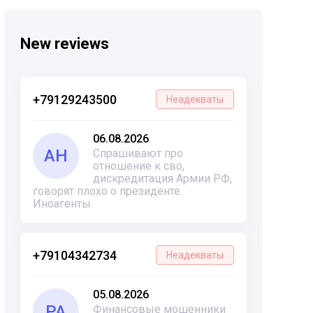
New reviews
+79129243500
Неадекваты
06.08.2026
АН
Спрашивают про
отношение к сво,
дискредитация Армии РФ,
говорят плохо о президенте.
Иноагенты.
+79104342734
Неадекваты
05.08.2026
РА
Финансовые мошенники