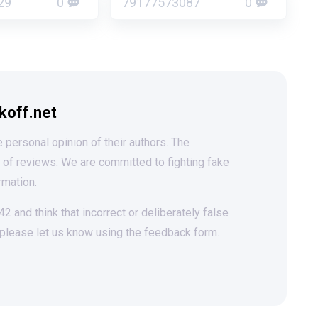
29
0
79177573087
0
koff.net
 personal opinion of their authors. The
t of reviews. We are committed to fighting fake
rmation.
 and think that incorrect or deliberately false
 please let us know using the feedback form.