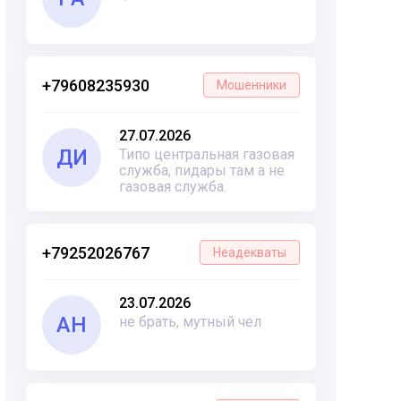
+79608235930
Мошенники
27.07.2026
ДИ
Типо центральная газовая
служба, пидары там а не
газовая служба.
+79252026767
Неадекваты
23.07.2026
АН
не брать, мутный чел