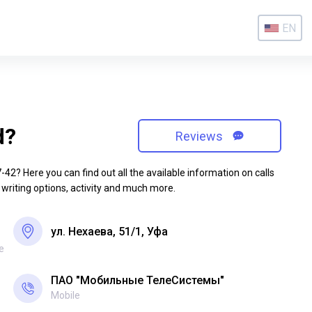
EN
d?
Reviews
2? Here you can find out all the available information on calls
 writing options, activity and much more.
ул. Нехаева, 51/1, Уфа
е
ПАО "Мобильные ТелеСистемы"
Mobile