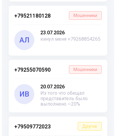
+79521180128
Мошенники
23.07.2026
АЛ
кинул меня +79268854265
+79255070590
Мошенники
20.07.2026
ИВ
Из того что обещал
представитель было
выполнено ~20%
+79509772023
Другое