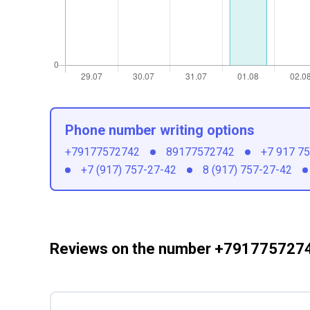
Phone number writing options
+79177572742
89177572742
+7 917 7
+7 (917) 757-27-42
8 (917) 757-27-42
Reviews on the number +791775727