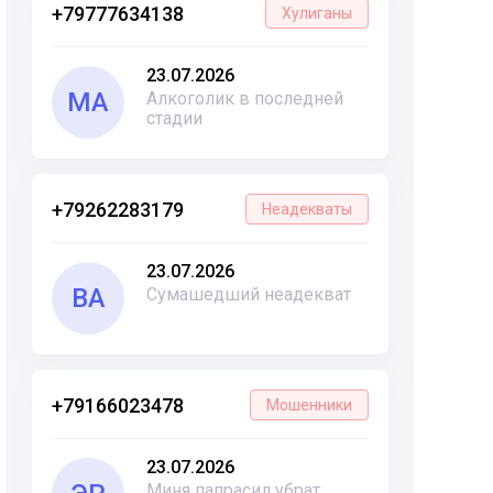
+79777634138
Хулиганы
23.07.2026
МА
Алкоголик в последней
стадии
+79262283179
Неадекваты
23.07.2026
ВА
Сумашедший неадекват
+79166023478
Мошенники
23.07.2026
Миня папрасил убрат