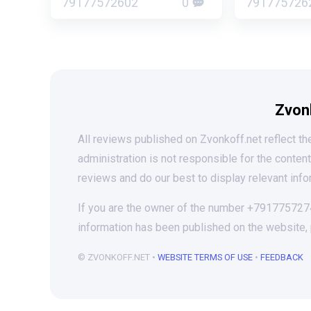
79177572602
0
791775726
Zvon
All reviews published on Zvonkoff.net reflect the
administration is not responsible for the conten
reviews and do our best to display relevant info
If you are the owner of the number +79177572742
information has been published on the website,
© ZVONKOFF.NET •
WEBSITE TERMS OF USE
•
FEEDBACK