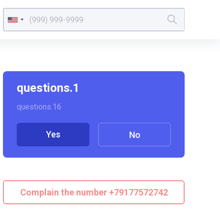
questions.1
questions.16
Yes
No
Complain the number +79177572742