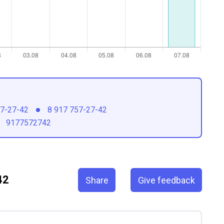
57-27-42
8 917 757-27-42
9177572742
42
Share
Give feedback