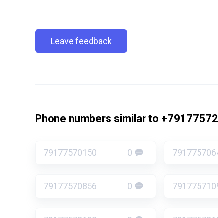
Leave feedback
Phone numbers similar to +7917757
79177570150
0
791775706
79177570856
0
791775710