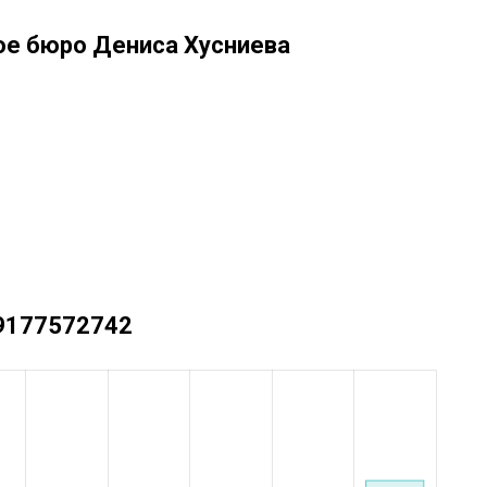
ое бюро Дениса Хусниева
+79177572742