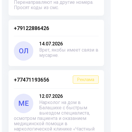
Перенаправляют на другие номера.
Просят коды из смс.
+79122886426
14.07.2026
ОЛ
Врет, якобы имеет связи в
мусарне.
+77471193656
Реклама
12.07.2026
ME
Нарколог на дом в
Балашихе с быстрым
выездом специалиста,
осмотром пациента и оказанием
медицинской помощи в
наркологической клинике «Частный