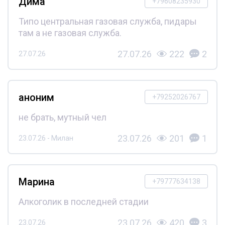
Дима
+79608235930
Типо центральная газовая служба, пидары
там а не газовая служба.
27.07.26
222
2
27.07.26
аноним
+79252026767
не брать, мутный чел
23.07.26
201
1
23.07.26 - Милан
Марина
+79777634138
Алкоголик в последней стадии
23.07.26
420
3
23.07.26