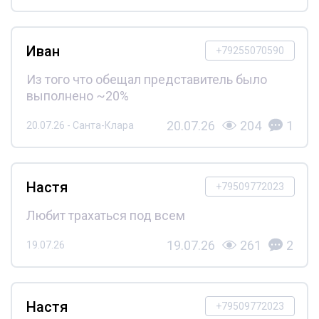
Иван
+79255070590
Из того что обещал представитель было
выполнено ~20%
20.07.26
204
1
20.07.26 - Санта-Клара
Настя
+79509772023
Любит трахаться под всем
19.07.26
261
2
19.07.26
Настя
+79509772023