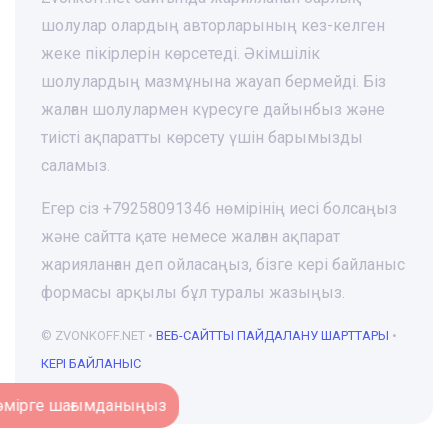
шолулар олардың авторларының кез-келген
жеке пікірлерін көрсетеді. Әкімшілік
шолулардың мазмұнына жауап бермейді. Біз
жалған шолулармен күресуге дайынбыз және
тиісті ақпаратты көрсету үшін барымызды
саламыз.
Егер сіз +79258091346 нөмірінің иесі болсаңыз
және сайтта қате немесе жалған ақпарат
жарияланған деп ойласаңыз, бізге кері байланыс
формасы арқылы бұл туралы жазыңыз.
© ZVONKOFF.NET •
ВЕБ-CАЙТТЫ ПАЙДАЛАНУ ШАРТТАРЫ
•
КЕРІ БАЙЛАНЫС
Нөмірге шағымданыңыз