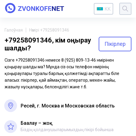
KK
Галоўная
Нөмірі +79258091346
+79258091346, кім қоңырау
Пікірлер
шалды?
Сізге +79258091346 немесе 8 (925) 809-13-46 нөмірінен
қоңырау шалды ма? Мұнда сіз осы телефон нөмірінің
қоңыраулары туралы барлық қолжетімді ақпаратты біле
аласыз: пікірлер, қай аймақтан, оператор, мекен-жайы,
жазылу нұсқалары, белсенділігі және т.б.
Ресей, г. Москва и Московская область
Бағалау – жоқ
Біздің қолданушыларымыздың пікірі бойынша