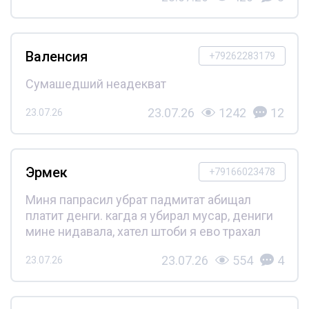
Валенсия
+79262283179
Сумашедший неадекват
23.07.26
1242
12
23.07.26
Эрмек
+79166023478
Миня папрасил убрат падмитат абищал
платит денги. кагда я убирал мусар, дениги
мине нидавала, хател штоби я ево трахал
23.07.26
554
4
23.07.26