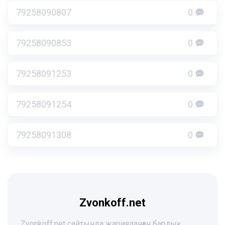
79258090807
0
79258090853
0
79258091253
0
79258091254
0
79258091308
0
Zvonkoff.net
Zvonkoff.net сайтында жарияланған барлық