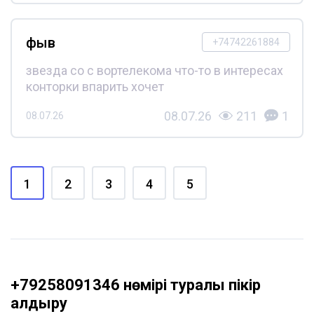
фыв
+74742261884
звезда со с вортелекома что-то в интересах
конторки впарить хочет
08.07.26
211
1
08.07.26
1
2
3
4
5
+79258091346 нөмірі туралы пікір
қалдыру