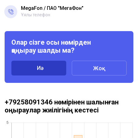
MegaFon
ПАО "МегаФон"
Ұялы телефон
Олар сізге осы нөмірден
қоңырау шалды ма?
Иә
Жоқ
+79258091346 нөмірінен шалынған
қоңыраулар жиілігінің кестесі