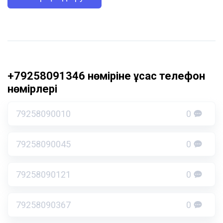
+79258091346 нөміріне ұқсас телефон
нөмірлері
79258090010
0
79258090045
0
79258090121
0
79258090367
0