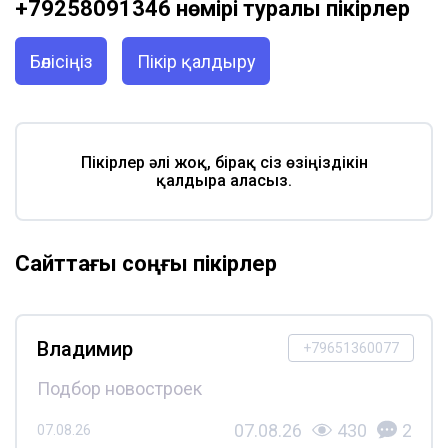
+79258091346 нөмірі туралы пікірлер
Бөлісіңіз
Пікір қалдыру
Пікірлер әлі жоқ, бірақ сіз өзіңіздікін
қалдыра аласыз.
Сайттағы соңғы пікірлер
Владимир
+79651360077
Подбор новостроек
07.08.26
430
2
07.08.26