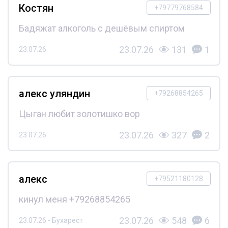
Костян
+79779768584
Бадяжат алкоголь с дешёвым спиртом
23.07.26
131
1
23.07.26
алекс уляндин
+79268854265
Цыган любит золотишко вор
23.07.26
327
2
23.07.26
алекс
+79521180128
кинул меня +79268854265
23.07.26
548
6
23.07.26 - Бухарест