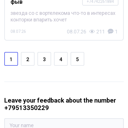
фыв
+74742261884
звезда со с вортелекома что-то в интересах
конторки впарить хочет
08.07.26
211
1
08.07.26
1
2
3
4
5
Leave your feedback about the number
+79513350229