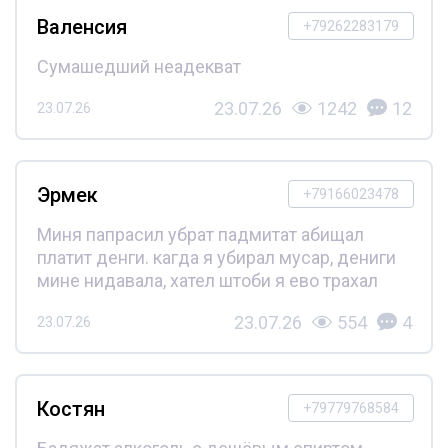
Валенсия
+79262283179
Сумашедший неадекват
23.07.26
1242
12
23.07.26
Эрмек
+79166023478
Миня папрасил убрат падмитат абищал
платит денги. кагда я убирал мусар, дениги
мине нидавала, хател штоби я ево трахал
23.07.26
554
4
23.07.26
Костян
+79779768584