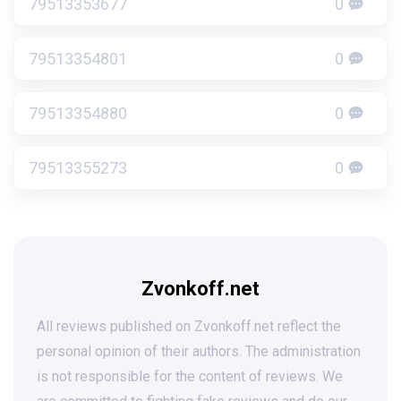
79513353677
0
79513354801
0
79513354880
0
79513355273
0
Zvonkoff.net
All reviews published on Zvonkoff.net reflect the
personal opinion of their authors. The administration
is not responsible for the content of reviews. We