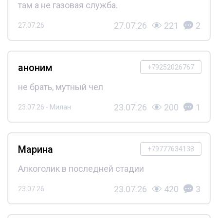
там а не газовая служба.
27.07.26
221
2
27.07.26
аноним
+79252026767
не брать, мутный чел
23.07.26
200
1
23.07.26 - Милан
Марина
+79777634138
Алкоголик в последней стадии
23.07.26
420
3
23.07.26