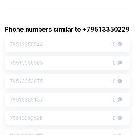
Phone numbers similar to +79513350229
79513350544
0
79513350585
0
79513353075
0
79513353157
0
79513353528
0