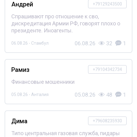
Андрей
+79129243500
Спрашивают про отношение к сво,
дискредитация Армии РФ, говорят плохо о
президенте. Иноагенты.
06.08.26
32
1
06.08.26 - Стамбул
Рамиз
+79104342734
Финансовые мошенники
05.08.26
48
1
05.08.26 - Анталия
Дима
+79608235930
Типо центральная газовая служба, пидары