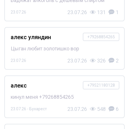
Бадяжат алкоголь с дешёвым спиртом
23.07.26
131
1
23.07.26
алекс уляндин
+79268854265
Цыган любит золотишко вор
23.07.26
326
2
23.07.26
алекс
+79521180128
кинул меня +79268854265
23.07.26
548
6
23.07.26 - Бухарест