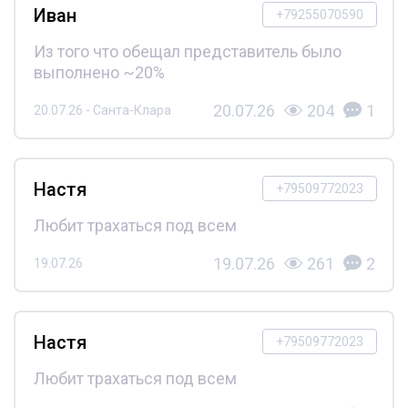
Иван
+79255070590
Из того что обещал представитель было
выполнено ~20%
20.07.26
204
1
20.07.26 - Санта-Клара
Настя
+79509772023
Любит трахаться под всем
19.07.26
261
2
19.07.26
Настя
+79509772023
Любит трахаться под всем