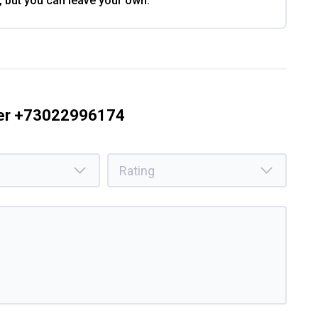
, but you can leave your own.
ber +73022996174