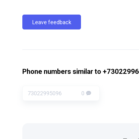
Leave feedback
Phone numbers similar to +7302299
73022995096
0