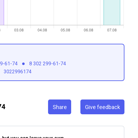
99-61-74
8 302 299-61-74
3022996174
74
Share
Give feedback