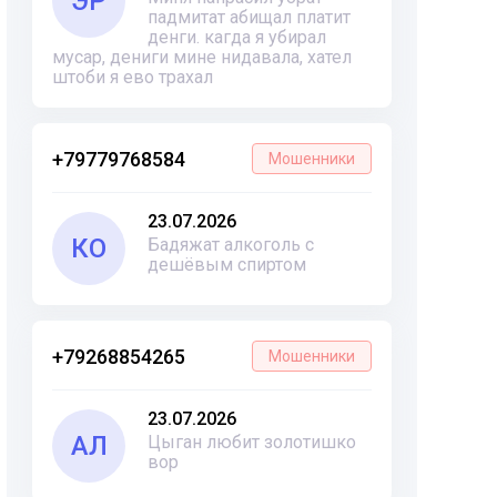
ЭР
падмитат абищал платит
денги. кагда я убирал
мусар, дениги мине нидавала, хател
штоби я ево трахал
+79779768584
Мошенники
23.07.2026
КО
Бадяжат алкоголь с
дешёвым спиртом
+79268854265
Мошенники
23.07.2026
АЛ
Цыган любит золотишко
вор