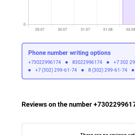
Phone number writing options
+73022996174
83022996174
+7 302 2
+7 (302) 299-61-74
8 (302) 299-61-74
Reviews on the number +730229961