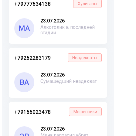
+79777634138
Хулиганы
23.07.2026
МА
Алкоголик в последней
стадии
+79262283179
Неадекваты
23.07.2026
ВА
Сумашедший неадекват
+79166023478
Мошенники
23.07.2026
Миня папрасил убрат