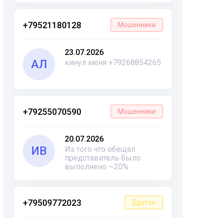
+79521180128
Мошенники
23.07.2026
АЛ
кинул меня +79268854265
+79255070590
Мошенники
20.07.2026
ИВ
Из того что обещал
представитель было
выполнено ~20%
+79509772023
Другое