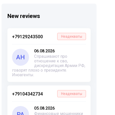
New reviews
+79129243500
Неадекваты
06.08.2026
АН
Спрашивают про
отношение к сво,
дискредитация Армии РФ,
говорят плохо о президенте.
Иноагенты.
+79104342734
Неадекваты
05.08.2026
РА
Финансовые мошенники