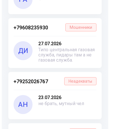
+79608235930
Мошенники
27.07.2026
ДИ
Типо центральная газовая
служба, пидары там а не
газовая служба.
+79252026767
Неадекваты
23.07.2026
АН
не брать, мутный чел