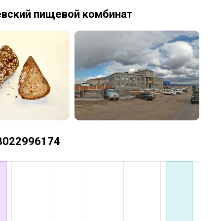
евский пищевой комбинат
+73022996174