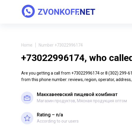
Home
Number +73022996174
+73022996174, who calle
Are you getting a call from +73022996174 or 8 (302) 299-61-7
from this phone number: reviews, region, operator, address,
Маккавеевский пищевой комбинат
Магазин продуктов, Мясная продукция оптом
Rating – n/a
According to our users