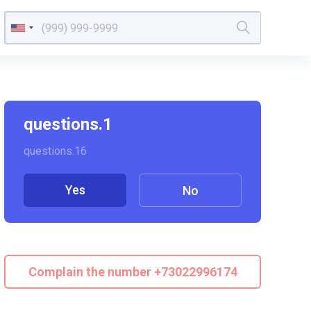
questions.1
questions.16
Yes
No
Complain the number +73022996174