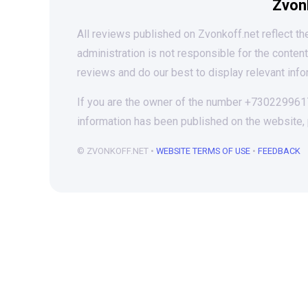
Zvon
All reviews published on Zvonkoff.net reflect the
administration is not responsible for the conten
reviews and do our best to display relevant info
If you are the owner of the number +73022996174
information has been published on the website,
© ZVONKOFF.NET •
WEBSITE TERMS OF USE
•
FEEDBACK