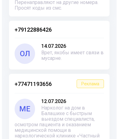
Перенаправляют на другие номера.
Просят коды из смс.
+79122886426
14.07.2026
ОЛ
Врет, якобы имеет связи в
мусарне.
+77471193656
Реклама
12.07.2026
ME
Нарколог на дом в
Балашихе с быстрым
выездом специалиста,
осмотром пациента и оказанием
медицинской помощи в
наркологической клинике «Частный