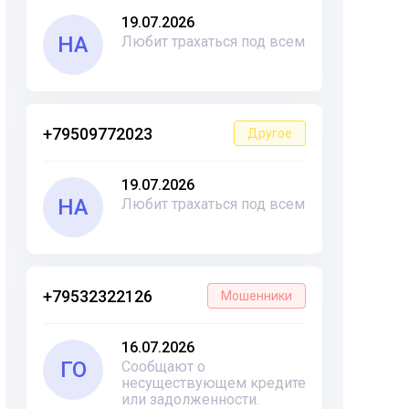
19.07.2026
НА
Любит трахаться под всем
+79509772023
Другое
19.07.2026
НА
Любит трахаться под всем
+79532322126
Мошенники
16.07.2026
ГО
Сообщают о
несуществующем кредите
или задолженности.