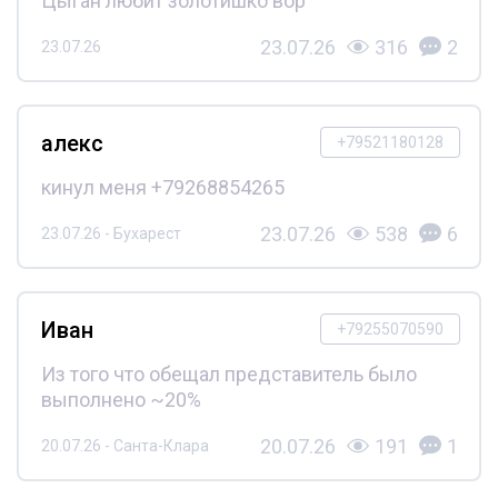
Цыган любит золотишко вор
23.07.26
316
2
23.07.26
алекс
+79521180128
кинул меня +79268854265
23.07.26
538
6
23.07.26 - Бухарест
Иван
+79255070590
Из того что обещал представитель было
выполнено ~20%
20.07.26
191
1
20.07.26 - Санта-Клара