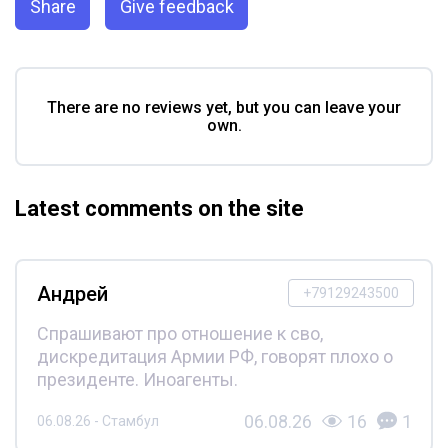
Share
Give feedback
There are no reviews yet, but you can leave your
own.
Latest comments on the site
Андрей
+79129243500
Спрашивают про отношение к сво,
дискредитация Армии РФ, говорят плохо о
президенте. Иноагенты.
06.08.26
16
1
06.08.26 - Стамбул