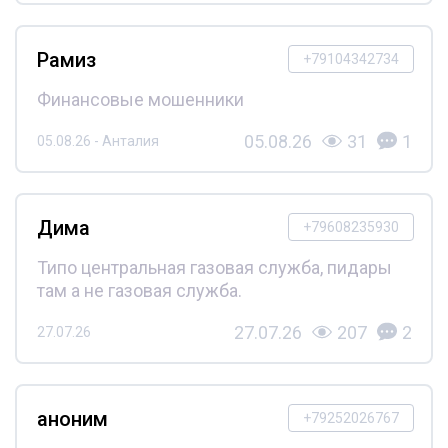
Рамиз
+79104342734
Финансовые мошенники
05.08.26
31
1
05.08.26 - Анталия
Дима
+79608235930
Типо центральная газовая служба, пидары
там а не газовая служба.
27.07.26
207
2
27.07.26
аноним
+79252026767