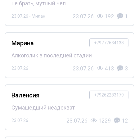
не брать, мутный чел
23.07.26
192
1
23.07.26 - Милан
Марина
+79777634138
Алкоголик в последней стадии
23.07.26
413
3
23.07.26
Валенсия
+79262283179
Сумашедший неадекват
23.07.26
1229
12
23.07.26