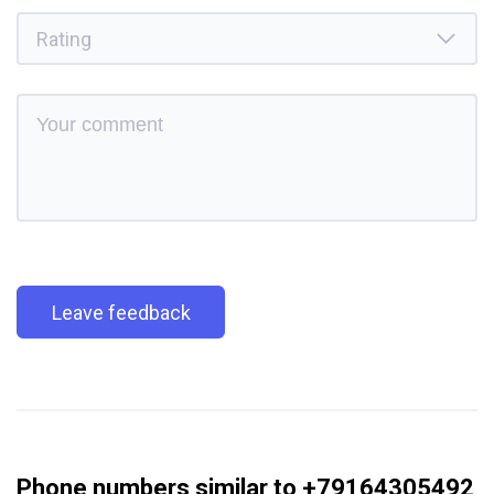
Leave feedback
Phone numbers similar to +79164305492