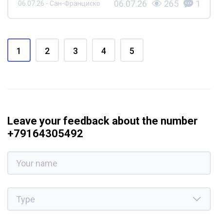
06.07.26
265
1
06.07.26 - Сан-Франциско
1
2
3
4
5
Leave your feedback about the number
+79164305492