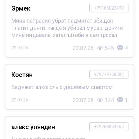
Эрмек
+79166023478
Миня папрасил убрат падмитат абищал
платит денги. кагда я убирал мусар, дениги
мине нидавала, хател штоби я ево трахал
23.07.26
545
4
23.07.26
Костян
+79779768584
Бадяжат алкоголь с дешёвым спиртом
23.07.26
124
1
23.07.26
алекс уляндин
+79268854265