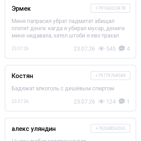
Эрмек
+79166023478
Миня папрасил убрат падмитат абищал
платит денги. кагда я убирал мусар, дениги
мине нидавала, хател штоби я ево трахал
23.07.26
545
4
23.07.26
Костян
+79779768584
Бадяжат алкоголь с дешёвым спиртом
23.07.26
124
1
23.07.26
алекс уляндин
+79268854265