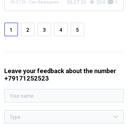
06.07.26
264
1
06.07.26 - Сан-Франциско
1
2
3
4
5
Leave your feedback about the number
+79171252523