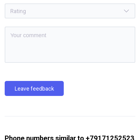
Leave feedback
Phone numbers similar to +79171252523