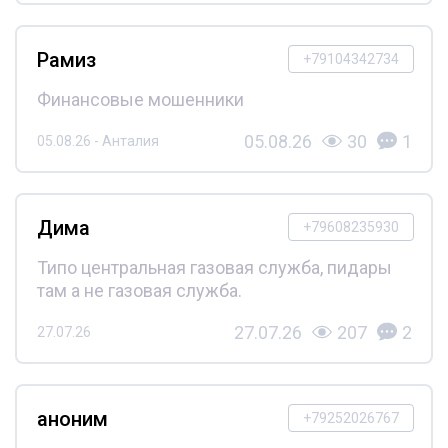
Рамиз
+79104342734
Финансовые мошенники
05.08.26
30
1
05.08.26 - Анталия
Дима
+79608235930
Типо центральная газовая служба, пидары
там а не газовая служба.
27.07.26
207
2
27.07.26
аноним
+79252026767