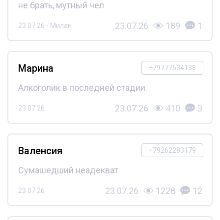
не брать, мутный чел
23.07.26
189
1
23.07.26 - Милан
Марина
+79777634138
Алкоголик в последней стадии
23.07.26
410
3
23.07.26
Валенсия
+79262283179
Сумашедший неадекват
23.07.26
1228
12
23.07.26