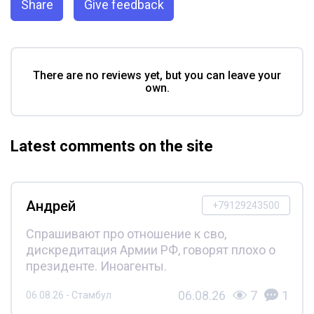
Share
Give feedback
There are no reviews yet, but you can leave your
own.
Latest comments on the site
Андрей
+79129243500
Спрашивают про отношение к сво,
дискредитация Армии РФ, говорят плохо о
президенте. Иноагенты.
06.08.26
7
1
06.08.26 - Стамбул