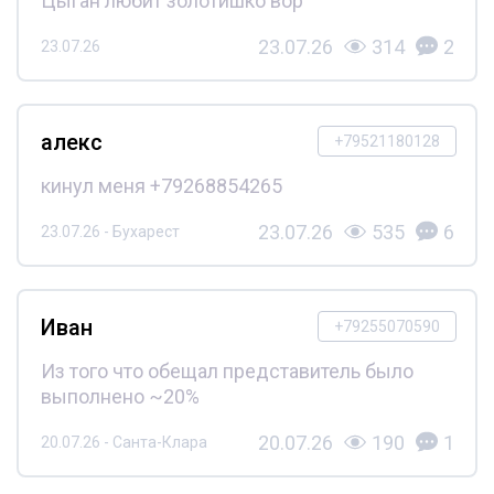
Цыган любит золотишко вор
23.07.26
314
2
23.07.26
алекс
+79521180128
кинул меня +79268854265
23.07.26
535
6
23.07.26 - Бухарест
Иван
+79255070590
Из того что обещал представитель было
выполнено ~20%
20.07.26
190
1
20.07.26 - Санта-Клара