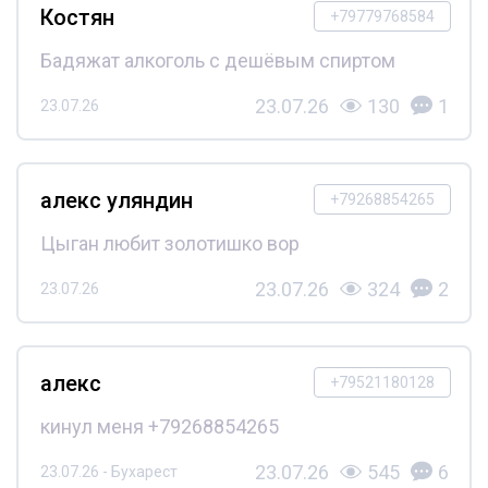
Костян
+79779768584
Бадяжат алкоголь с дешёвым спиртом
23.07.26
130
1
23.07.26
алекс уляндин
+79268854265
Цыган любит золотишко вор
23.07.26
324
2
23.07.26
алекс
+79521180128
кинул меня +79268854265
23.07.26
545
6
23.07.26 - Бухарест