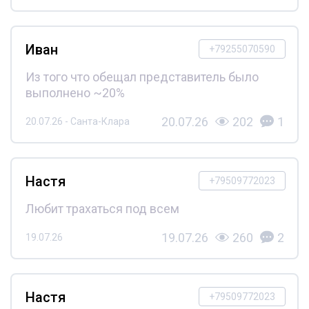
Иван
+79255070590
Из того что обещал представитель было
выполнено ~20%
20.07.26
202
1
20.07.26 - Санта-Клара
Настя
+79509772023
Любит трахаться под всем
19.07.26
260
2
19.07.26
Настя
+79509772023