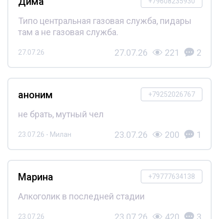
Дима
+79608235930
Типо центральная газовая служба, пидары
там а не газовая служба.
27.07.26
221
2
27.07.26
аноним
+79252026767
не брать, мутный чел
23.07.26
200
1
23.07.26 - Милан
Марина
+79777634138
Алкоголик в последней стадии
23.07.26
420
3
23.07.26