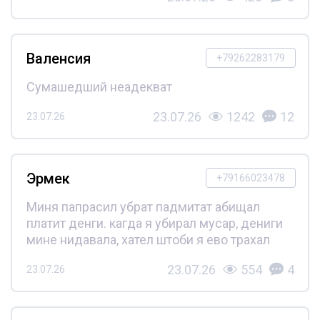
Валенсия
+79262283179
Сумашедший неадекват
23.07.26
1242
12
23.07.26
Эрмек
+79166023478
Миня папрасил убрат падмитат абищал
платит денги. кагда я убирал мусар, дениги
мине нидавала, хател штоби я ево трахал
23.07.26
554
4
23.07.26