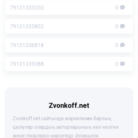
79131333353
0
79131335802
0
79131336818
0
79131339388
0
Zvonkoff.net
Zvonkoff.net сайтында жарияланған барлық
шолулар олардың авторларының кез-келген
жеке пікірлерін көрсетеді. Әкімшілік