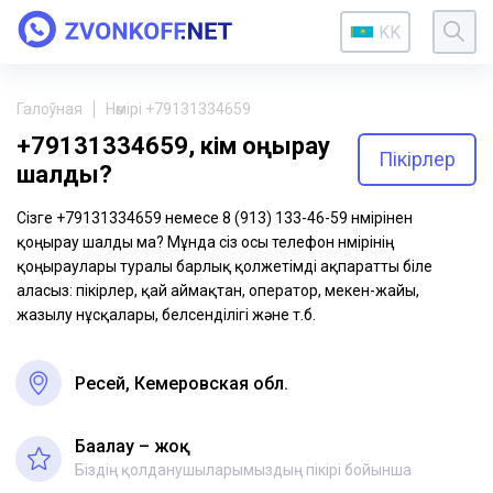
KK
Галоўная
Нөмірі +79131334659
+79131334659, кім қоңырау
Пікірлер
шалды?
Сізге +79131334659 немесе 8 (913) 133-46-59 нөмірінен
қоңырау шалды ма? Мұнда сіз осы телефон нөмірінің
қоңыраулары туралы барлық қолжетімді ақпаратты біле
аласыз: пікірлер, қай аймақтан, оператор, мекен-жайы,
жазылу нұсқалары, белсенділігі және т.б.
Ресей, Кемеровская обл.
Бағалау – жоқ
Біздің қолданушыларымыздың пікірі бойынша