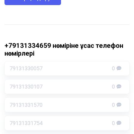
+79131334659 нөміріне ұқсас телефон
нөмірлері
79131330057
0
79131330107
0
79131331570
0
79131331754
0