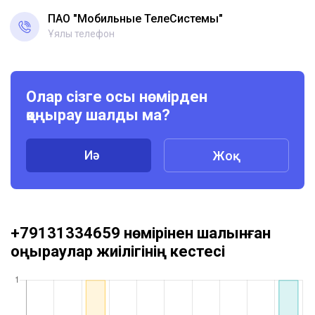
ПАО "Мобильные ТелеСистемы"
Ұялы телефон
Олар сізге осы нөмірден
қоңырау шалды ма?
Иә
Жоқ
+79131334659 нөмірінен шалынған
қоңыраулар жиілігінің кестесі