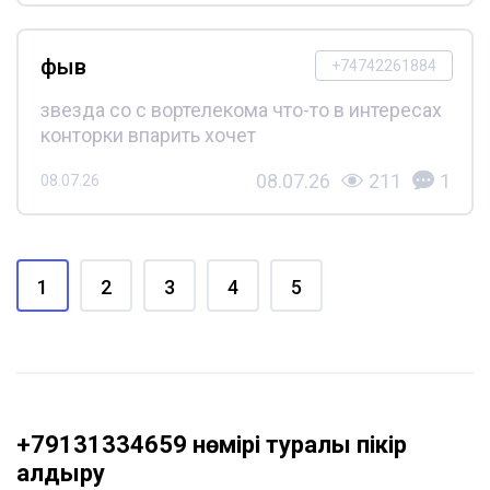
фыв
+74742261884
звезда со с вортелекома что-то в интересах
конторки впарить хочет
08.07.26
211
1
08.07.26
1
2
3
4
5
+79131334659 нөмірі туралы пікір
қалдыру