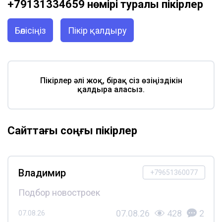
+79131334659 нөмірі туралы пікірлер
Бөлісіңіз
Пікір қалдыру
Пікірлер әлі жоқ, бірақ сіз өзіңіздікін
қалдыра аласыз.
Сайттағы соңғы пікірлер
Владимир
+79651360077
Подбор новостроек
07.08.26
428
2
07.08.26