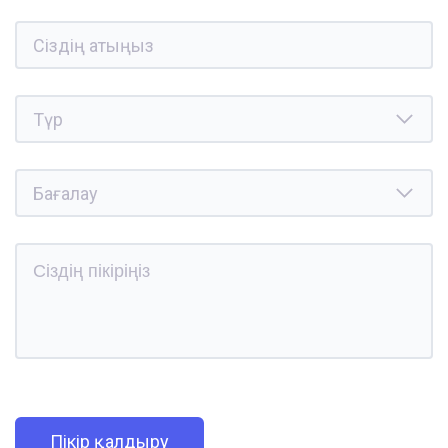
Пікір қалдыру