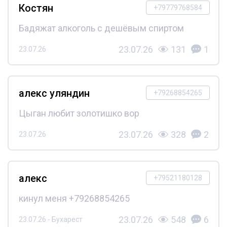
Костян
+79779768584
Бадяжат алкоголь с дешёвым спиртом
23.07.26
131
1
23.07.26
алекс уляндин
+79268854265
Цыган любит золотишко вор
23.07.26
328
2
23.07.26
алекс
+79521180128
кинул меня +79268854265
23.07.26
548
6
23.07.26 - Бухарест