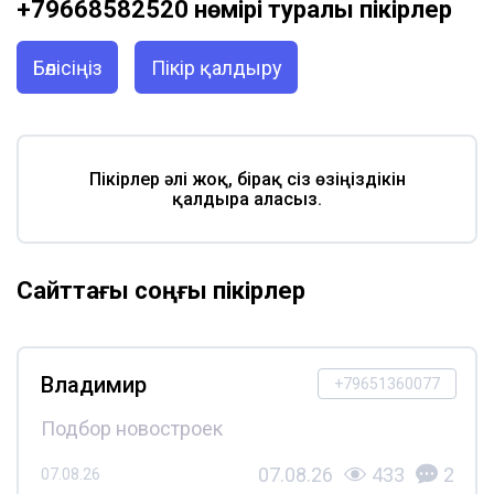
+79668582520 нөмірі туралы пікірлер
Бөлісіңіз
Пікір қалдыру
Пікірлер әлі жоқ, бірақ сіз өзіңіздікін
қалдыра аласыз.
Сайттағы соңғы пікірлер
Владимир
+79651360077
Подбор новостроек
07.08.26
433
2
07.08.26