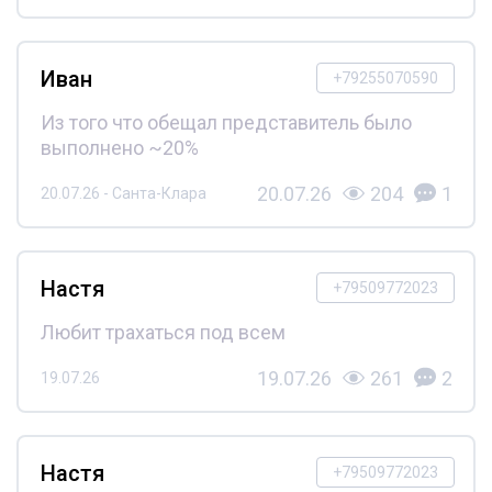
Иван
+79255070590
Из того что обещал представитель было
выполнено ~20%
20.07.26
204
1
20.07.26 - Санта-Клара
Настя
+79509772023
Любит трахаться под всем
19.07.26
261
2
19.07.26
Настя
+79509772023