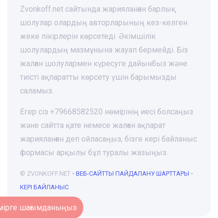
Zvonkoff.net сайтында жарияланған барлық
шолулар олардың авторларының кез-келген
жеке пікірлерін көрсетеді. Әкімшілік
шолулардың мазмұнына жауап бермейді. Біз
жалған шолулармен күресуге дайынбыз және
тиісті ақпаратты көрсету үшін барымызды
саламыз.
Егер сіз +79668582520 нөмірінің иесі болсаңыз
және сайтта қате немесе жалған ақпарат
жарияланған деп ойласаңыз, бізге кері байланыс
формасы арқылы бұл туралы жазыңыз.
© ZVONKOFF.NET •
ВЕБ-CАЙТТЫ ПАЙДАЛАНУ ШАРТТАРЫ
•
КЕРІ БАЙЛАНЫС
Нөмірге шағымданыңыз