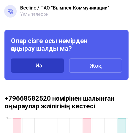
Beeline
ПАО "Вымпел-Коммуникации"
Ұялы телефон
Олар сізге осы нөмірден
қоңырау шалды ма?
Иә
Жоқ
+79668582520 нөмірінен шалынған
қоңыраулар жиілігінің кестесі