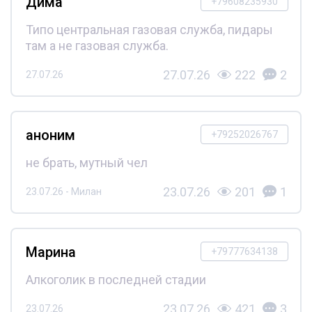
Дима
+79608235930
Типо центральная газовая служба, пидары
там а не газовая служба.
27.07.26
222
2
27.07.26
аноним
+79252026767
не брать, мутный чел
23.07.26
201
1
23.07.26 - Милан
Марина
+79777634138
Алкоголик в последней стадии
23.07.26
421
3
23.07.26