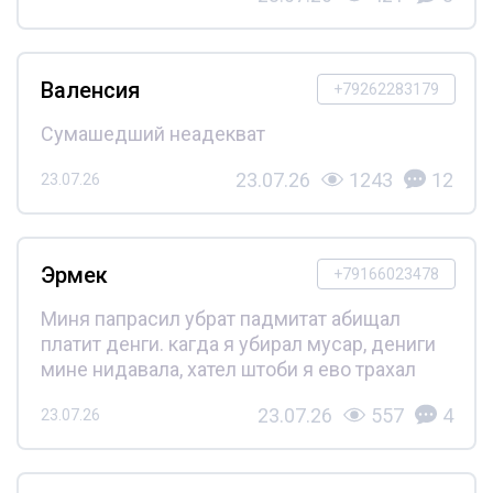
Валенсия
+79262283179
Сумашедший неадекват
23.07.26
1243
12
23.07.26
Эрмек
+79166023478
Миня папрасил убрат падмитат абищал
платит денги. кагда я убирал мусар, дениги
мине нидавала, хател штоби я ево трахал
23.07.26
557
4
23.07.26