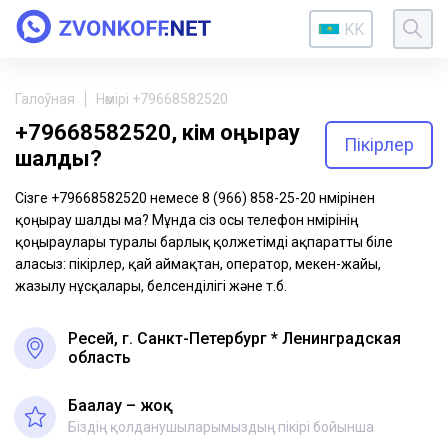
KK
Галоўная
Нөмірі +79668582520
+79668582520, кім қоңырау
Пікірлер
шалды?
Сізге +79668582520 немесе 8 (966) 858-25-20 нөмірінен
қоңырау шалды ма? Мұнда сіз осы телефон нөмірінің
қоңыраулары туралы барлық қолжетімді ақпаратты біле
аласыз: пікірлер, қай аймақтан, оператор, мекен-жайы,
жазылу нұсқалары, белсенділігі және т.б.
Ресей, г. Санкт-Петербург * Ленинградская
область
Бағалау – жоқ
Біздің қолданушыларымыздың пікірі бойынша