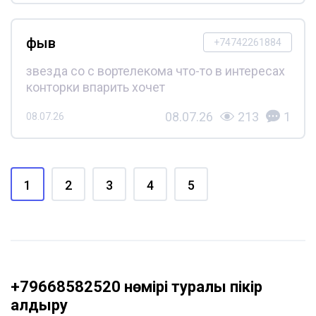
фыв
+74742261884
звезда со с вортелекома что-то в интересах
конторки впарить хочет
08.07.26
213
1
08.07.26
1
2
3
4
5
+79668582520 нөмірі туралы пікір
қалдыру