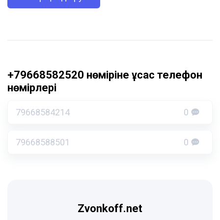
+79668582520 нөміріне ұқсас телефон
нөмірлері
79668584214
0
79668588501
0
Zvonkoff.net