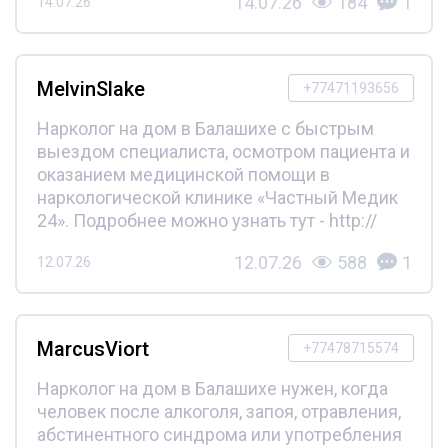
14.07.26
184
1
14.07.26
MelvinSlake
+77471193656
Нарколог на дом в Балашихе с быстрым
выездом специалиста, осмотром пациента и
оказанием медицинской помощи в
наркологической клинике «Частный Медик
24». Подробнее можно узнать тут - http://
12.07.26
588
1
12.07.26
MarcusViort
+77478715574
Нарколог на дом в Балашихе нужен, когда
человек после алкоголя, запоя, отравления,
абстинентного синдрома или употребления