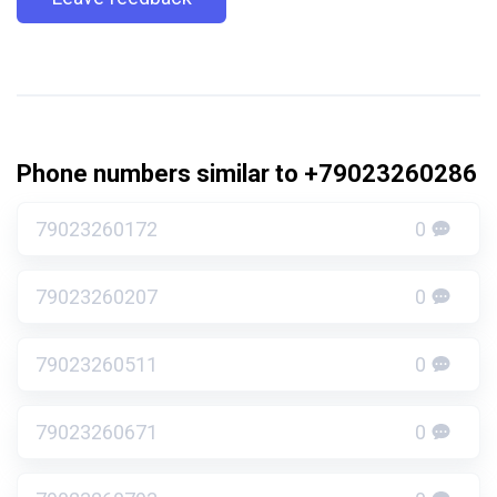
Phone numbers similar to +79023260286
79023260172
0
79023260207
0
79023260511
0
79023260671
0