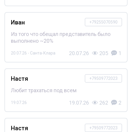
Иван
+79255070590
Из того что обещал представитель было
выполнено ~20%
20.07.26
205
1
20.07.26 - Санта-Клара
Настя
+79509772023
Любит трахаться под всем
19.07.26
262
2
19.07.26
Настя
+79509772023