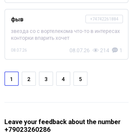
фыв
+74742261884
звезда со с вортелекома что-то в интересах
конторки впарить хочет
08.07.26
214
1
08.07.26
1
2
3
4
5
Leave your feedback about the number
+79023260286