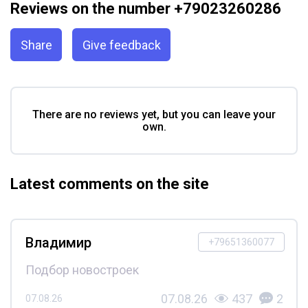
Reviews on the number +79023260286
Share
Give feedback
There are no reviews yet, but you can leave your
own.
Latest comments on the site
Владимир
+79651360077
Подбор новостроек
07.08.26
437
2
07.08.26