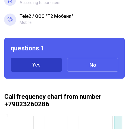
According to our users
Tele2
ООО "Т2 Мобайл"
Mobile
questions.1
Yes
No
Call frequency chart from number
+79023260286