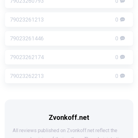
79023260793
0
79023261213
0
79023261446
0
79023262174
0
79023262213
0
Zvonkoff.net
All reviews published on Zvonkoff.net reflect the