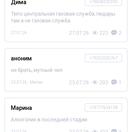
Дима
+79608235930
Типо центральная газовая служба, пидары
там а не газовая служба.
27.07.26
223
2
27.07.26
аноним
+79252026767
не брать, мутный чел
23.07.26
203
1
23.07.26 - Милан
Марина
+79777634138
Алкоголик в последней стадии
23.07.26
423
3
23.07.26