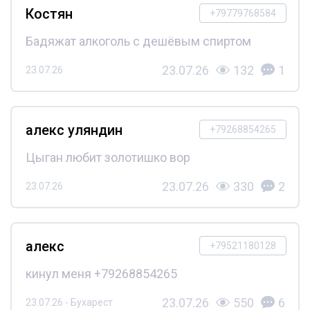
Костян
+79779768584
Бадяжат алкоголь с дешёвым спиртом
23.07.26
132
1
23.07.26
алекс уляндин
+79268854265
Цыган любит золотишко вор
23.07.26
330
2
23.07.26
алекс
+79521180128
кинул меня +79268854265
23.07.26
550
6
23.07.26 - Бухарест