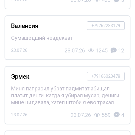
Валенсия
+79262283179
Сумашедший неадекват
23.07.26
1245
12
23.07.26
Эрмек
+79166023478
Миня папрасил убрат падмитат абищал
платит денги. кагда я убирал мусар, дениги
мине нидавала, хател штоби я ево трахал
23.07.26
559
4
23.07.26