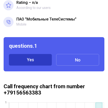
Rating – n/a
According to our users
ПАО "Мобильные ТелеСистемы"
Mobile
questions.1
Yes
No
Call frequency chart from number
+79156563383