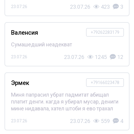
23.07.26
423
3
23.07.26
Валенсия
+79262283179
Сумашедший неадекват
23.07.26
1245
12
23.07.26
Эрмек
+79166023478
Миня папрасил убрат падмитат абищал
платит денги. кагда я убирал мусар, дениги
мине нидавала, хател штоби я ево трахал
23.07.26
559
4
23.07.26