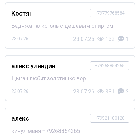
Костян
+79779768584
Бадяжат алкоголь с дешёвым спиртом
23.07.26
132
1
23.07.26
алекс уляндин
+79268854265
Цыган любит золотишко вор
23.07.26
331
2
23.07.26
алекс
+79521180128
кинул меня +79268854265