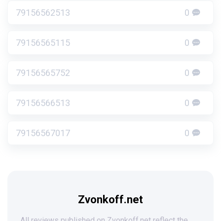
79156562513
0
79156565115
0
79156565752
0
79156566513
0
79156567017
0
Zvonkoff.net
All reviews published on Zvonkoff.net reflect the