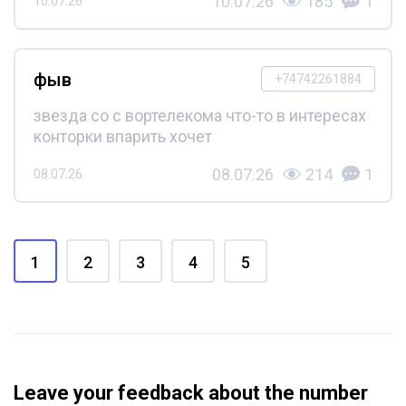
10.07.26
185
1
10.07.26
фыв
+74742261884
звезда со с вортелекома что-то в интересах
конторки впарить хочет
08.07.26
214
1
08.07.26
1
2
3
4
5
Leave your feedback about the number