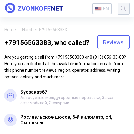
EN
Home
Number +79156563383
+79156563383, who called?
Reviews
Are you getting a call from +79156563383 or 8 (915) 656-33-83?
Here you can find out all the available information on calls from
this phone number: reviews, region, operator, address, writing
options, activity and much more.
Бусзаказ67
Автобусные междугородные перевозки, Заказ
автомобилей, Экскурсии
Рославльское шоссе, 5-й километр, с4,
Смоленск