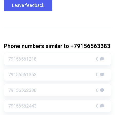
Leave feedback
Phone numbers similar to +79156563383
79156561218
0
79156561353
0
79156562388
0
79156562443
0