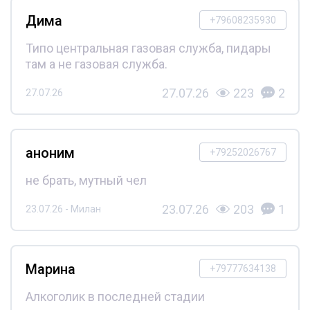
Дима
+79608235930
Типо центральная газовая служба, пидары
там а не газовая служба.
27.07.26
223
2
27.07.26
аноним
+79252026767
не брать, мутный чел
23.07.26
203
1
23.07.26 - Милан
Марина
+79777634138
Алкоголик в последней стадии