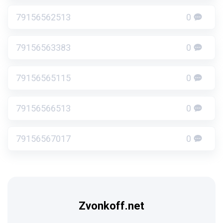
79156562513
0
79156563383
0
79156565115
0
79156566513
0
79156567017
0
Zvonkoff.net