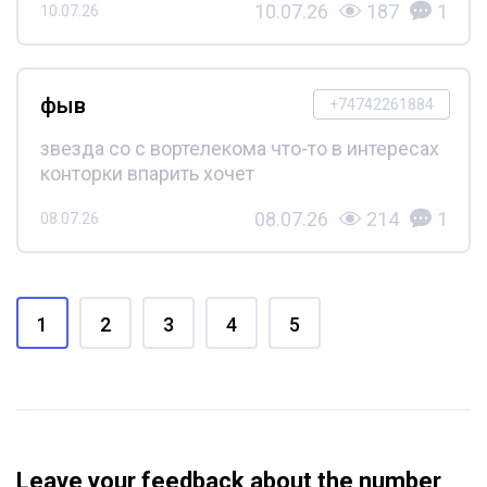
10.07.26
187
1
10.07.26
фыв
+74742261884
звезда со с вортелекома что-то в интересах
конторки впарить хочет
08.07.26
214
1
08.07.26
1
2
3
4
5
Leave your feedback about the number