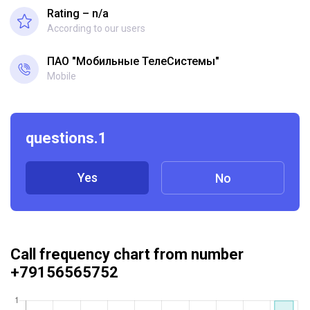
Rating – n/a
According to our users
ПАО "Мобильные ТелеСистемы"
Mobile
questions.1
Yes
No
Call frequency chart from number
+79156565752