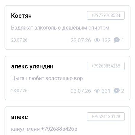
Костян
+79779768584
Бадяжат алкоголь с дешёвым спиртом
23.07.26
132
1
23.07.26
алекс уляндин
+79268854265
Цыган любит золотишко вор
23.07.26
331
2
23.07.26
алекс
+79521180128
кинул меня +79268854265