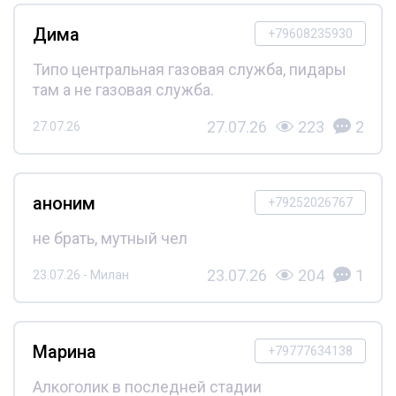
Дима
+79608235930
Типо центральная газовая служба, пидары
там а не газовая служба.
27.07.26
223
2
27.07.26
аноним
+79252026767
не брать, мутный чел
23.07.26
204
1
23.07.26 - Милан
Марина
+79777634138
Алкоголик в последней стадии