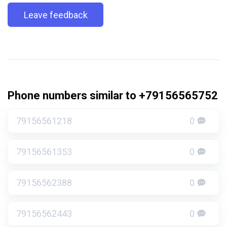
Leave feedback
Phone numbers similar to +79156565752
79156561218
0
79156561353
0
79156562388
0
79156562443
0