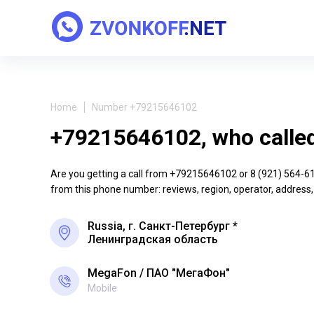
Home
Number +79215646102
+79215646102, who calle
Are you getting a call from +79215646102 or 8 (921) 564-61-0
from this phone number: reviews, region, operator, address,
Russia, г. Санкт-Петербург *
Ленинградская область
MegaFon
ПАО "МегаФон"
Mobile