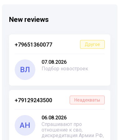
New reviews
+79651360077
Другое
07.08.2026
ВЛ
Подбор новостроек
+79129243500
Неадекваты
06.08.2026
АН
Спрашивают про
отношение к сво,
дискредитация Армии РФ,