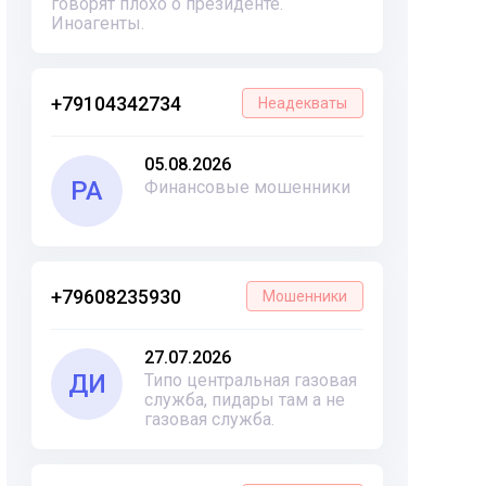
говорят плохо о президенте.
Иноагенты.
+79104342734
Неадекваты
05.08.2026
РА
Финансовые мошенники
+79608235930
Мошенники
27.07.2026
ДИ
Типо центральная газовая
служба, пидары там а не
газовая служба.