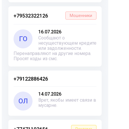
+79532322126
Мошенники
16.07.2026
ГО
Сообщают о
несуществующем кредите
или задолженности.
Перенаправляют на другие номера.
Просят коды из смс.
+79122886426
14.07.2026
ОЛ
Врет, якобы имеет связи в
мусарне.