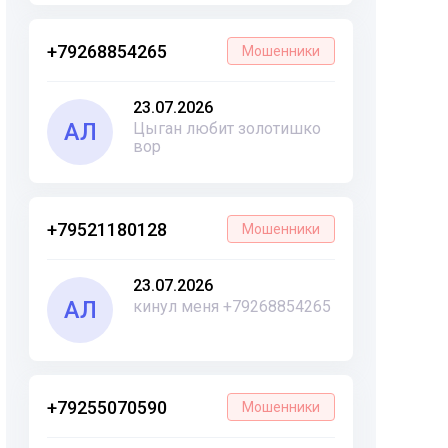
+79268854265
Мошенники
23.07.2026
АЛ
Цыган любит золотишко
вор
+79521180128
Мошенники
23.07.2026
АЛ
кинул меня +79268854265
+79255070590
Мошенники