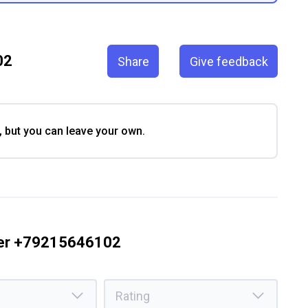
02
Share
Give feedback
, but you can leave your own.
ber +79215646102