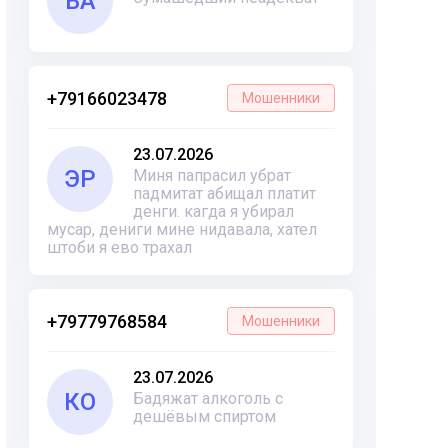
ВА
+79166023478
Мошенники
23.07.2026
ЭР
Миня папрасил убрат
падмитат абищал платит
денги. кагда я убирал
мусар, дениги мине нидавала, хател
штоби я ево трахал
+79779768584
Мошенники
23.07.2026
КО
Бадяжат алкоголь с
дешёвым спиртом