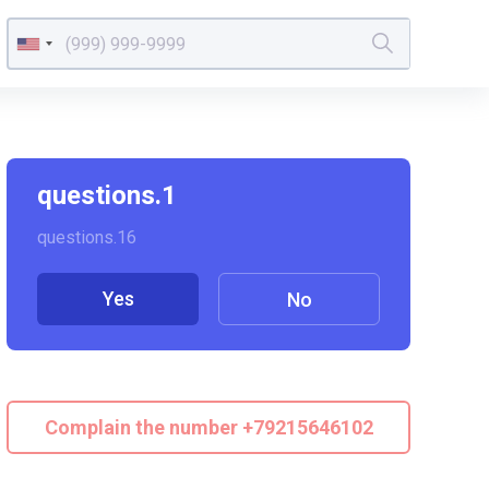
questions.1
questions.16
Yes
No
Complain the number +79215646102