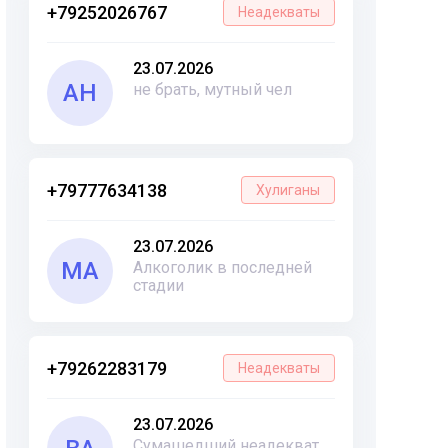
+79252026767
Неадекваты
23.07.2026
АН
не брать, мутный чел
+79777634138
Хулиганы
23.07.2026
МА
Алкоголик в последней
стадии
+79262283179
Неадекваты
23.07.2026
Сумашедший неадекват