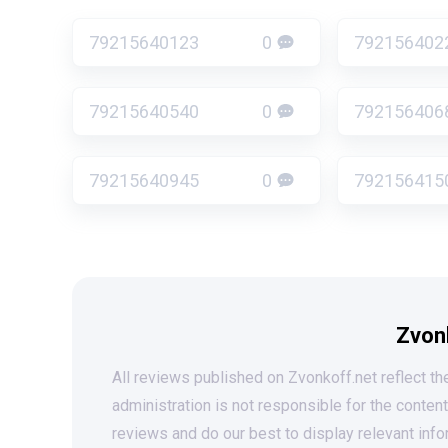
79215640123
0
792156402
79215640540
0
792156406
79215640945
0
792156415
Zvon
All reviews published on Zvonkoff.net reflect the
administration is not responsible for the conten
reviews and do our best to display relevant info