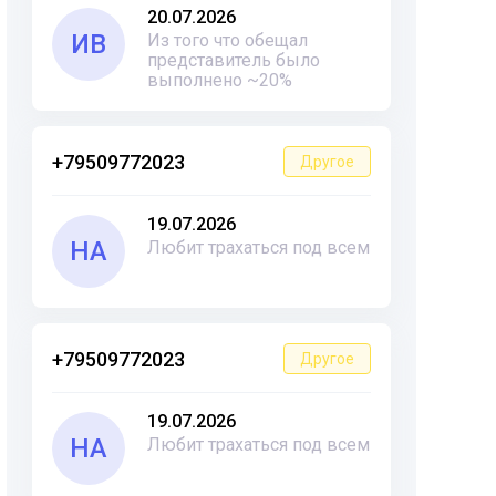
20.07.2026
ИВ
Из того что обещал
представитель было
выполнено ~20%
+79509772023
Другое
19.07.2026
НА
Любит трахаться под всем
+79509772023
Другое
19.07.2026
НА
Любит трахаться под всем