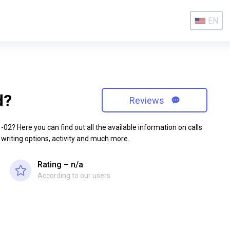
EN
d?
Reviews
2? Here you can find out all the available information on calls
 writing options, activity and much more.
Rating – n/a
According to our users