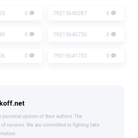
25
0
79215640287
0
80
0
79215640750
0
06
0
79215641753
0
koff.net
 personal opinion of their authors. The
t of reviews. We are committed to fighting fake
rmation.