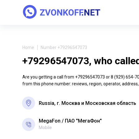
Home
Number +79296547073
+79296547073, who calle
Are you getting a call from +79296547073 or 8 (929) 654-70-7
from this phone number: reviews, region, operator, address,
Russia, г. Москва и Московская область
MegaFon
ПАО "МегаФон"
Mobile