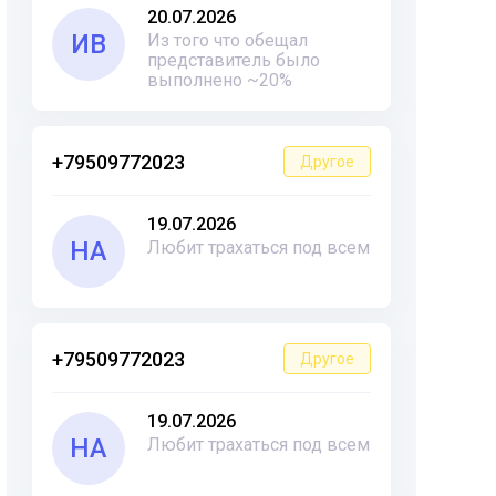
20.07.2026
ИВ
Из того что обещал
представитель было
выполнено ~20%
+79509772023
Другое
19.07.2026
НА
Любит трахаться под всем
+79509772023
Другое
19.07.2026
НА
Любит трахаться под всем