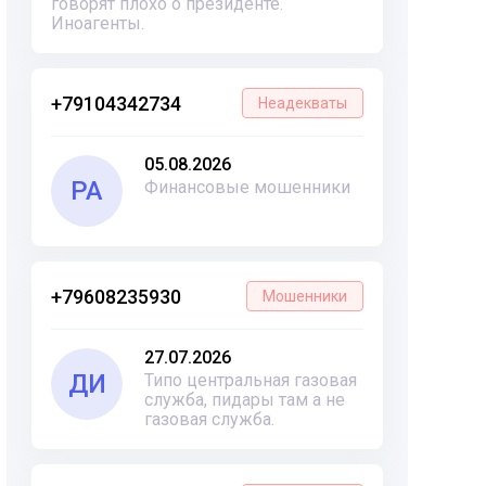
говорят плохо о президенте.
Иноагенты.
+79104342734
Неадекваты
05.08.2026
РА
Финансовые мошенники
+79608235930
Мошенники
27.07.2026
ДИ
Типо центральная газовая
служба, пидары там а не
газовая служба.