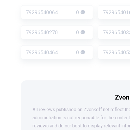
79296540064
0
792965401
79296540270
0
792965403
79296540464
0
792965405
Zvon
All reviews published on Zvonkoff.net reflect the
administration is not responsible for the conten
reviews and do our best to display relevant info