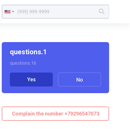
questions.1
questions.16
Yes
No
Complain the number +79296547073