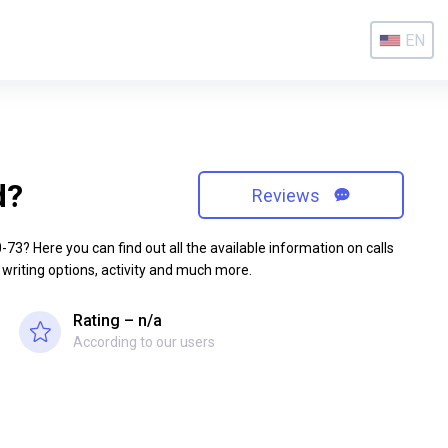
EN
d?
Reviews
3? Here you can find out all the available information on calls
 writing options, activity and much more.
Rating – n/a
According to our users