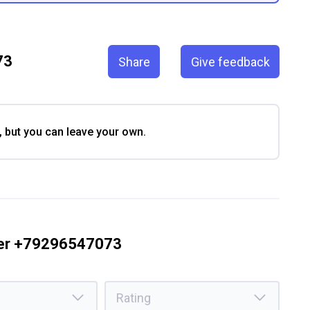
73
Share
Give feedback
, but you can leave your own.
ber +79296547073