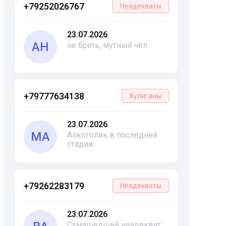
+79252026767
Неадекваты
23.07.2026
АН
не брать, мутный чел
+79777634138
Хулиганы
23.07.2026
МА
Алкоголик в последней
стадии
+79262283179
Неадекваты
23.07.2026
Сумашедший неадекват