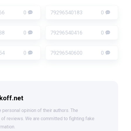
66
0
79296540183
0
38
0
79296540416
0
54
0
79296540600
0
koff.net
 personal opinion of their authors. The
t of reviews. We are committed to fighting fake
rmation.