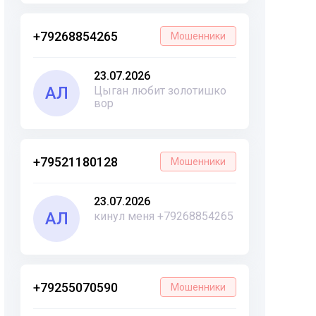
+79268854265
Мошенники
23.07.2026
АЛ
Цыган любит золотишко
вор
+79521180128
Мошенники
23.07.2026
АЛ
кинул меня +79268854265
+79255070590
Мошенники