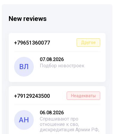
New reviews
+79651360077
Другое
07.08.2026
ВЛ
Подбор новостроек
+79129243500
Неадекваты
06.08.2026
АН
Спрашивают про
отношение к сво,
дискредитация Армии РФ,