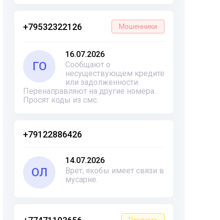
+79532322126
Мошенники
16.07.2026
ГО
Сообщают о
несуществующем кредите
или задолженности.
Перенаправляют на другие номера.
Просят коды из смс.
+79122886426
14.07.2026
ОЛ
Врет, якобы имеет связи в
мусарне.