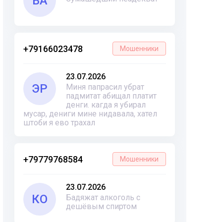
ВА
+79166023478
Мошенники
23.07.2026
ЭР
Миня папрасил убрат
падмитат абищал платит
денги. кагда я убирал
мусар, дениги мине нидавала, хател
штоби я ево трахал
+79779768584
Мошенники
23.07.2026
КО
Бадяжат алкоголь с
дешёвым спиртом