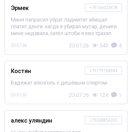
Эрмек
+79166023478
Миня папрасил убрат падмитат абищал
платит денги. кагда я убирал мусар, дениги
мине нидавала, хател штоби я ево трахал
23.07.26
545
4
23.07.26
Костян
+79779768584
Бадяжат алкоголь с дешёвым спиртом
23.07.26
124
1
23.07.26
алекс уляндин
+79268854265