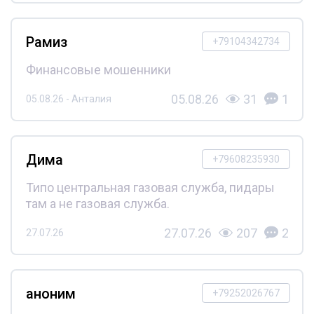
Рамиз
+79104342734
Финансовые мошенники
05.08.26
31
1
05.08.26 - Анталия
Дима
+79608235930
Типо центральная газовая служба, пидары
там а не газовая служба.
27.07.26
207
2
27.07.26
аноним
+79252026767