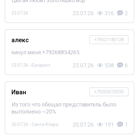
Цыган любит золотишко вор
23.07.26
316
2
23.07.26
алекс
+79521180128
кинул меня +79268854265
23.07.26
538
6
23.07.26 - Бухарест
Иван
+79255070590
Из того что обещал представитель было
выполнено ~20%
20.07.26
191
1
20.07.26 - Санта-Клара