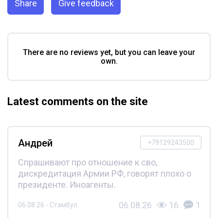
Share
Give feedback
There are no reviews yet, but you can leave your
own.
Latest comments on the site
Андрей
+79129243500
Спрашивают про отношение к сво,
дискредитация Армии РФ, говорят плохо о
президенте. Иноагенты.
06.08.26
16
1
06.08.26 - Стамбул