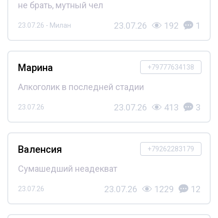
не брать, мутный чел
23.07.26
192
1
23.07.26 - Милан
Марина
+79777634138
Алкоголик в последней стадии
23.07.26
413
3
23.07.26
Валенсия
+79262283179
Сумашедший неадекват
23.07.26
1229
12
23.07.26