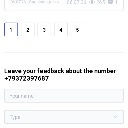
06.07.26
265
1
06.07.26 - Сан-Франциско
1
2
3
4
5
Leave your feedback about the number
+79372397687