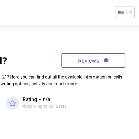
EN
d?
Reviews
1? Here you can find out all the available information on calls
 writing options, activity and much more.
Rating – n/a
According to our users