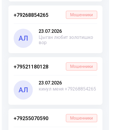
+79268854265
Мошенники
23.07.2026
АЛ
Цыган любит золотишко
вор
+79521180128
Мошенники
23.07.2026
АЛ
кинул меня +79268854265
+79255070590
Мошенники