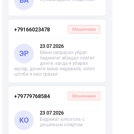
ВА
+79166023478
Мошенники
23.07.2026
ЭР
Миня папрасил убрат
падмитат абищал платит
денги. кагда я убирал
мусар, дениги мине нидавала, хател
штоби я ево трахал
+79779768584
Мошенники
23.07.2026
КО
Бадяжат алкоголь с
дешёвым спиртом