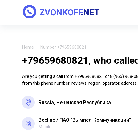
Home
Number +79659680821
+79659680821, who calle
Are you getting a call from +79659680821 or 8 (965) 968-08-2
from this phone number: reviews, region, operator, address,
Russia, Чеченская Республика
Beeline
ПАО "Вымпел-Коммуникации"
Mobile