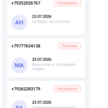
+79252026767
Неадекваты
23.07.2026
АН
не брать, мутный чел
+79777634138
Хулиганы
23.07.2026
МА
Алкоголик в последней
стадии
+79262283179
Неадекваты
23.07.2026
Сумашедший неадекват