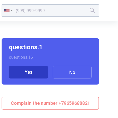
questions.1
questions.16
Yes
No
Complain the number +79659680821