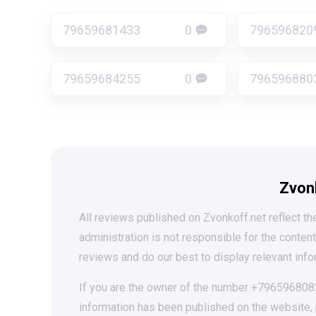
79659681433
0
796596820
79659684255
0
796596880
Zvon
All reviews published on Zvonkoff.net reflect the
administration is not responsible for the conten
reviews and do our best to display relevant info
If you are the owner of the number +79659680821
information has been published on the website,