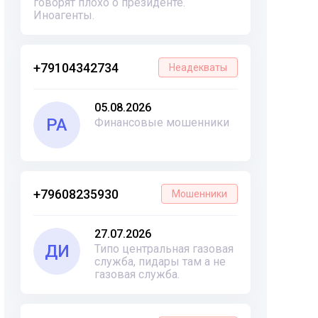
говорят плохо о президенте.
Иноагенты.
+79104342734
Неадекваты
05.08.2026
РА
Финансовые мошенники
+79608235930
Мошенники
27.07.2026
ДИ
Типо центральная газовая
служба, пидары там а не
газовая служба.