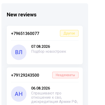
New reviews
+79651360077
Другое
07.08.2026
ВЛ
Подбор новостроек
+79129243500
Неадекваты
06.08.2026
АН
Спрашивают про
отношение к сво,
дискредитация Армии РФ,