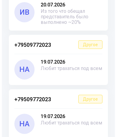
20.07.2026
ИВ
Из того что обещал
представитель было
выполнено ~20%
+79509772023
Другое
19.07.2026
НА
Любит трахаться под всем
+79509772023
Другое
19.07.2026
НА
Любит трахаться под всем