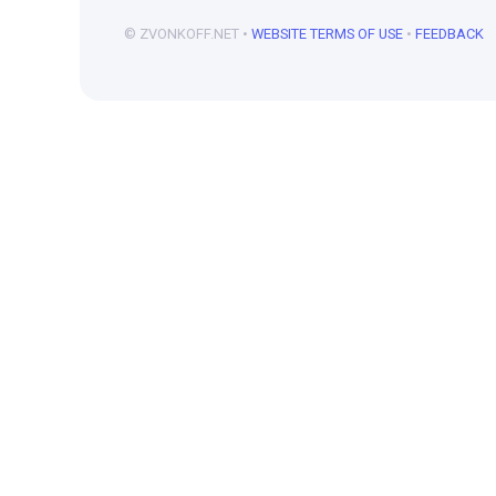
© ZVONKOFF.NET •
WEBSITE TERMS OF USE
•
FEEDBACK