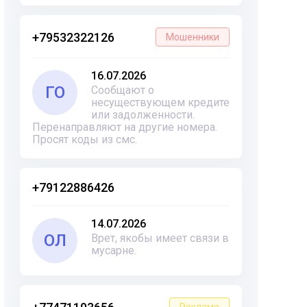
+79532322126
Мошенники
16.07.2026
ГО
Сообщают о
несуществующем кредите
или задолженности.
Перенаправляют на другие номера.
Просят коды из смс.
+79122886426
14.07.2026
ОЛ
Врет, якобы имеет связи в
мусарне.