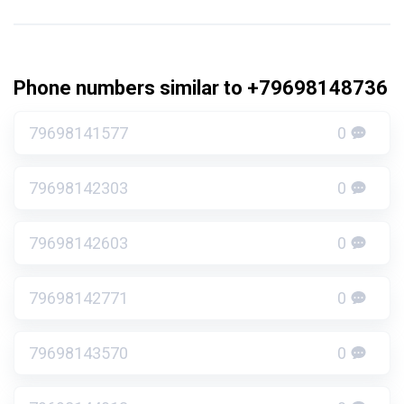
Phone numbers similar to +79698148736
79698141577
0
79698142303
0
79698142603
0
79698142771
0
79698143570
0