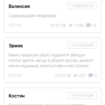
Валенсия
+79262283179
Сумашедший неадекват
23.07.26
1243
12
23.07.26
Эрмек
+79166023478
Миня папрасил убрат падмитат абищал
платит денги. кагда я убирал мусар, дениги
мине нидавала, хател штоби я ево трахал
23.07.26
557
4
23.07.26
Костян
+79779768584