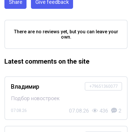
Share
Give feedback
There are no reviews yet, but you can leave your
own.
Latest comments on the site
Владимир
+79651360077
Подбор новостроек
07.08.26
436
2
07.08.26