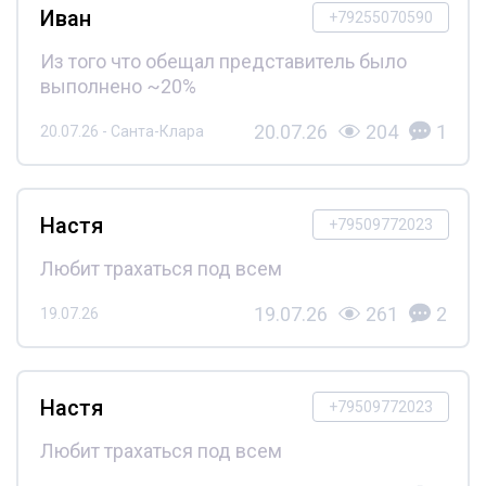
Иван
+79255070590
Из того что обещал представитель было
выполнено ~20%
20.07.26
204
1
20.07.26 - Санта-Клара
Настя
+79509772023
Любит трахаться под всем
19.07.26
261
2
19.07.26
Настя
+79509772023
Любит трахаться под всем