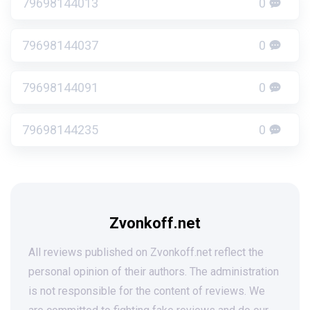
79698144013
0
79698144037
0
79698144091
0
79698144235
0
Zvonkoff.net
All reviews published on Zvonkoff.net reflect the
personal opinion of their authors. The administration
is not responsible for the content of reviews. We