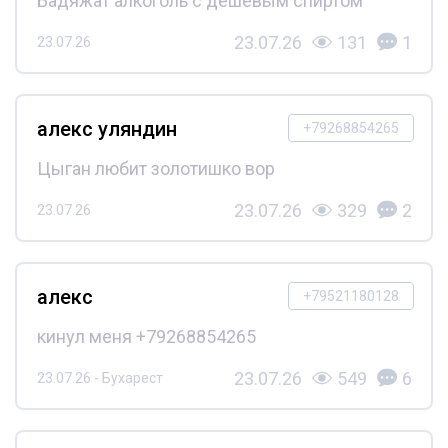
Бадяжат алкоголь с дешёвым спиртом
23.07.26
131
1
23.07.26
алекс уляндин
+79268854265
Цыган любит золотишко вор
23.07.26
329
2
23.07.26
алекс
+79521180128
кинул меня +79268854265
23.07.26
549
6
23.07.26 - Бухарест