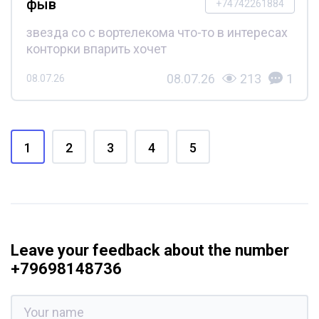
фыв
+74742261884
звезда со с вортелекома что-то в интересах
конторки впарить хочет
08.07.26
213
1
08.07.26
1
2
3
4
5
Leave your feedback about the number
+79698148736