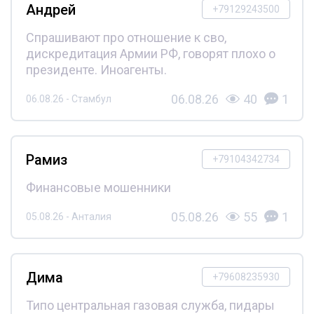
Андрей
+79129243500
Спрашивают про отношение к сво,
дискредитация Армии РФ, говорят плохо о
президенте. Иноагенты.
06.08.26
40
1
06.08.26 - Стамбул
Рамиз
+79104342734
Финансовые мошенники
05.08.26
55
1
05.08.26 - Анталия
Дима
+79608235930
Типо центральная газовая служба, пидары