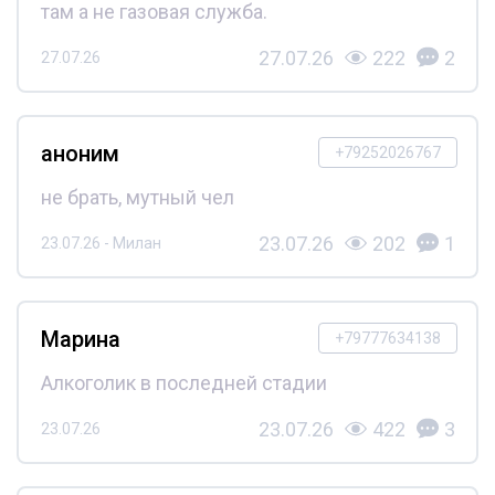
там а не газовая служба.
27.07.26
222
2
27.07.26
аноним
+79252026767
не брать, мутный чел
23.07.26
202
1
23.07.26 - Милан
Марина
+79777634138
Алкоголик в последней стадии
23.07.26
422
3
23.07.26