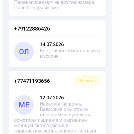
Перенаправляют на другие номера.
Просят коды из смс.
+79122886426
14.07.2026
ОЛ
Врет, якобы имеет связи в
мусарне.
+77471193656
Реклама
12.07.2026
ME
Нарколог на дом в
Балашихе с быстрым
выездом специалиста,
осмотром пациента и оказанием
медицинской помощи в
наркологической клинике «Частный