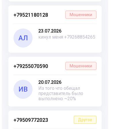
+79521180128
Мошенники
23.07.2026
АЛ
кинул меня +79268854265
+79255070590
Мошенники
20.07.2026
ИВ
Из того что обещал
представитель было
выполнено ~20%
+79509772023
Другое