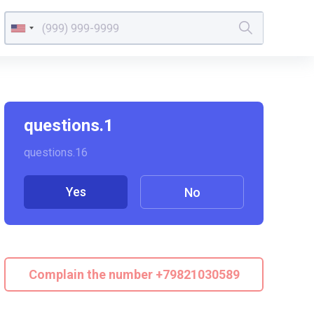
questions.1
questions.16
Yes
No
Complain the number +79821030589