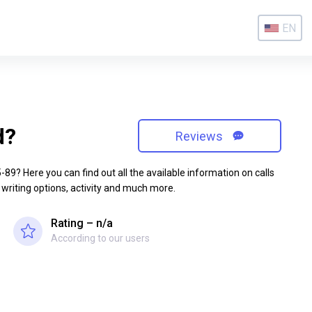
EN
d?
Reviews
9? Here you can find out all the available information on calls
 writing options, activity and much more.
Rating – n/a
According to our users