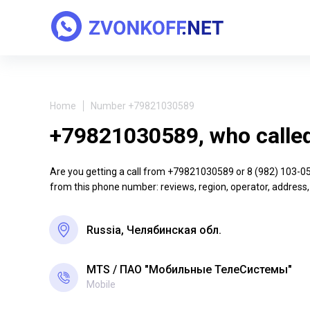
Home
Number +79821030589
+79821030589, who calle
Are you getting a call from +79821030589 or 8 (982) 103-05-8
from this phone number: reviews, region, operator, address,
Russia, Челябинская обл.
MTS
ПАО "Мобильные ТелеСистемы"
Mobile