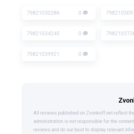
79821030286
0
798210309
79821034245
0
798210373
79821039921
0
Zvon
All reviews published on Zvonkoff.net reflect the
administration is not responsible for the conten
reviews and do our best to display relevant info