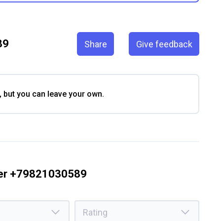
89
Share
Give feedback
, but you can leave your own.
ber +79821030589