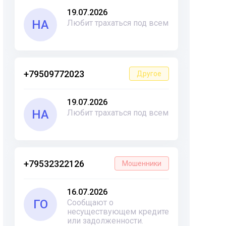
19.07.2026
НА
Любит трахаться под всем
+79509772023
Другое
19.07.2026
НА
Любит трахаться под всем
+79532322126
Мошенники
16.07.2026
ГО
Сообщают о
несуществующем кредите
или задолженности.