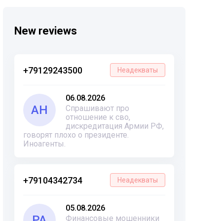
New reviews
+79129243500
Неадекваты
06.08.2026
АН
Спрашивают про
отношение к сво,
дискредитация Армии РФ,
говорят плохо о президенте.
Иноагенты.
+79104342734
Неадекваты
05.08.2026
РА
Финансовые мошенники