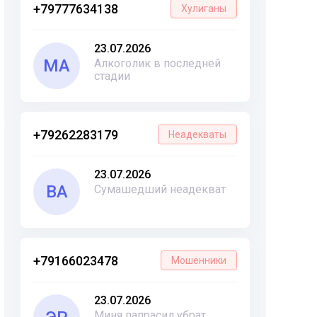
+79777634138
Хулиганы
23.07.2026
МА
Алкоголик в последней
стадии
+79262283179
Неадекваты
23.07.2026
ВА
Сумашедший неадекват
+79166023478
Мошенники
23.07.2026
Миня папрасил убрат