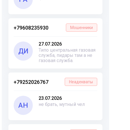
+79608235930
Мошенники
27.07.2026
ДИ
Типо центральная газовая
служба, пидары там а не
газовая служба.
+79252026767
Неадекваты
23.07.2026
АН
не брать, мутный чел