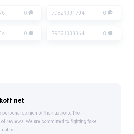
75
0
79821031794
0
84
0
79821038364
0
koff.net
 personal opinion of their authors. The
t of reviews. We are committed to fighting fake
rmation.