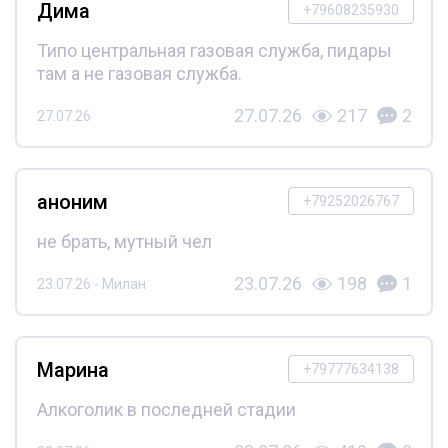
Дима
+79608235930
Типо центральная газовая служба, пидары
там а не газовая служба.
27.07.26
217
2
27.07.26
аноним
+79252026767
не брать, мутный чел
23.07.26
198
1
23.07.26 - Милан
Марина
+79777634138
Алкоголик в последней стадии