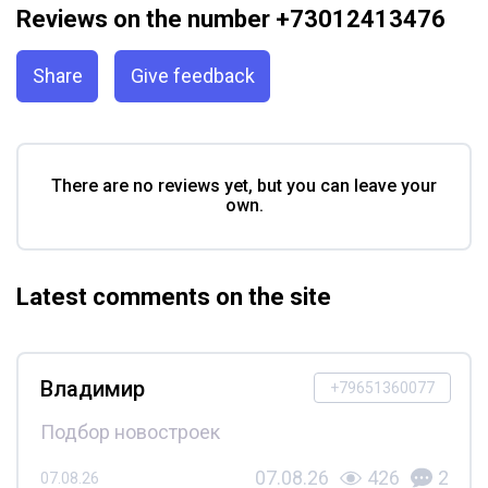
Reviews on the number +73012413476
Share
Give feedback
There are no reviews yet, but you can leave your
own.
Latest comments on the site
Владимир
+79651360077
Подбор новостроек
07.08.26
426
2
07.08.26