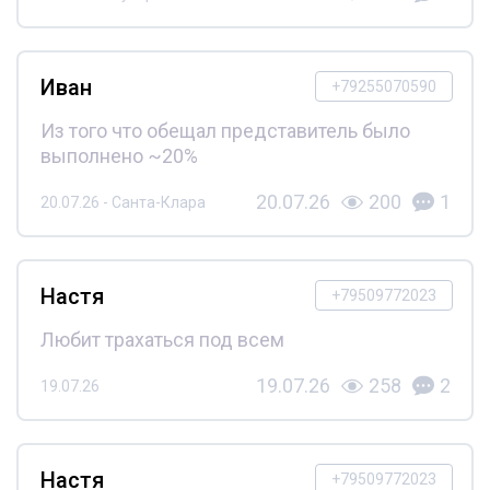
Иван
+79255070590
Из того что обещал представитель было
выполнено ~20%
20.07.26
200
1
20.07.26 - Санта-Клара
Настя
+79509772023
Любит трахаться под всем
19.07.26
258
2
19.07.26
Настя
+79509772023