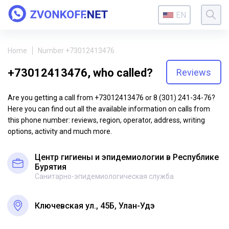
EN
Home
Number +73012413476
+73012413476, who called?
Reviews
Are you getting a call from +73012413476 or 8 (301) 241-34-76?
Here you can find out all the available information on calls from
this phone number: reviews, region, operator, address, writing
options, activity and much more.
Центр гигиены и эпидемиологии в Республике
Бурятия
Санитарно-эпидемиологическая служба
Ключевская ул., 45Б, Улан-Удэ