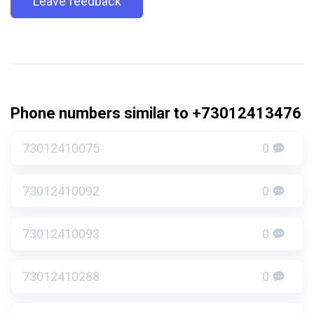
Leave feedback
Phone numbers similar to +73012413476
73012410075
0
73012410092
0
73012410093
0
73012410288
0