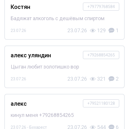
Костян
+79779768584
Бадяжат алкоголь с дешёвым спиртом
23.07.26
129
1
23.07.26
алекс уляндин
+79268854265
Цыган любит золотишко вор
23.07.26
321
2
23.07.26
алекс
+79521180128
кинул меня +79268854265
23.07.26
544
6
23.07.26 - Бухарест