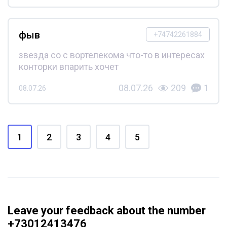
фыв
+74742261884
звезда со с вортелекома что-то в интересах
конторки впарить хочет
08.07.26
209
1
08.07.26
1
2
3
4
5
Leave your feedback about the number
+73012413476