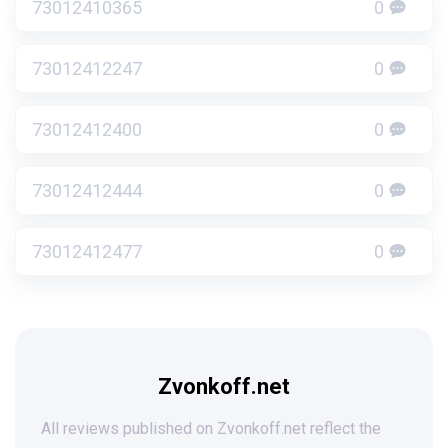
73012410365
0
73012412247
0
73012412400
0
73012412444
0
73012412477
0
Zvonkoff.net
All reviews published on Zvonkoff.net reflect the