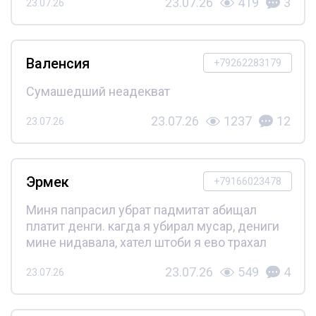
23.07.26
419
3
23.07.26
Валенсия
+79262283179
Сумашедший неадекват
23.07.26
1237
12
23.07.26
Эрмек
+79166023478
Миня папрасил убрат падмитат абищал
платит денги. кагда я убирал мусар, дениги
мине нидавала, хател штоби я ево трахал
23.07.26
549
4
23.07.26