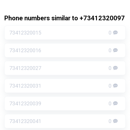
Phone numbers similar to +73412320097
73412320015
0
73412320016
0
73412320027
0
73412320031
0
73412320039
0
73412320041
0