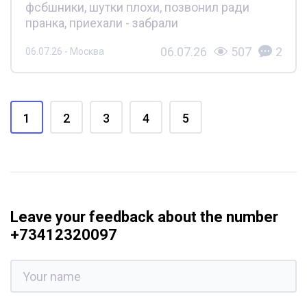
фсбшники, шутки плохи, позвонил ради
пранка, приехали - забрали
06.07.26
507
2
06.07.26 - Москва
1
2
3
4
5
Leave your feedback about the number
+73412320097