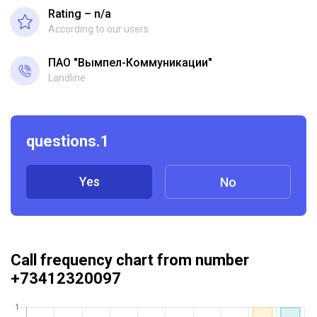
Rating – n/a
According to our users
ПАО "Вымпел-Коммуникации"
Landline
questions.1
Yes
No
Call frequency chart from number
+73412320097