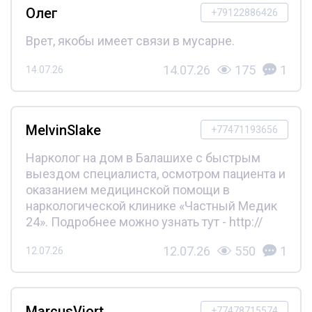
Олег
+79122886426
Врет, якобы имеет связи в мусарне.
14.07.26
175
1
14.07.26
MelvinSlake
+77471193656
Нарколог на дом в Балашихе с быстрым
выездом специалиста, осмотром пациента и
оказанием медицинской помощи в
наркологической клинике «Частный Медик
24». Подробнее можно узнать тут - http://
12.07.26
550
1
12.07.26
MarcusViort
+77478715574