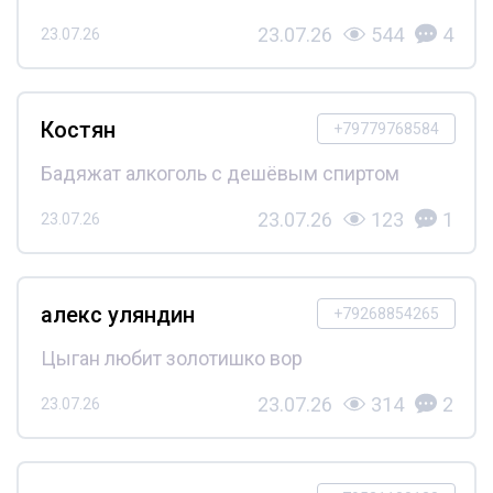
23.07.26
544
4
23.07.26
Костян
+79779768584
Бадяжат алкоголь с дешёвым спиртом
23.07.26
123
1
23.07.26
алекс уляндин
+79268854265
Цыган любит золотишко вор
23.07.26
314
2
23.07.26