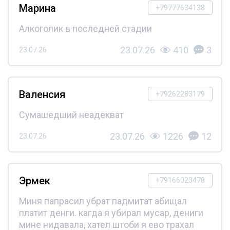
Марина
+79777634138
Алкоголик в последней стадии
23.07.26
410
3
23.07.26
Валенсия
+79262283179
Сумашедший неадекват
23.07.26
1226
12
23.07.26
Эрмек
+79166023478
Миня папрасил убрат падмитат абищал
платит денги. кагда я убирал мусар, дениги
мине нидавала, хател штоби я ево трахал