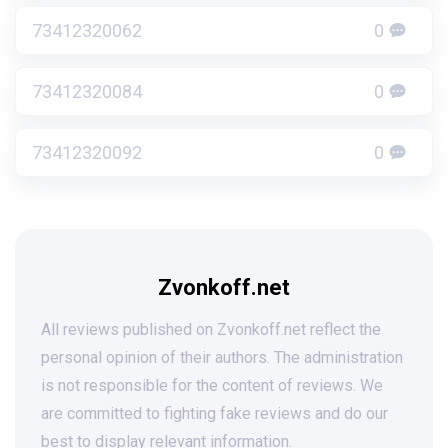
73412320062
0
73412320084
0
73412320092
0
Zvonkoff.net
All reviews published on Zvonkoff.net reflect the
personal opinion of their authors. The administration
is not responsible for the content of reviews. We
are committed to fighting fake reviews and do our
best to display relevant information.