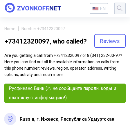
EN
Home
Number +73412320097
+73412320097, who called?
Reviews
Are you getting a call from +73412320097 or 8 (341) 232-00-97?
Here you can find out all the available information on calls from
this phone number: reviews, region, operator, address, writing
options, activity and much more.
Русфинанс Банк (⚠️ не сообщайте пароли, коды и
платёжную информацию!)
Russia, г. Ижевск, Республика Удмуртская