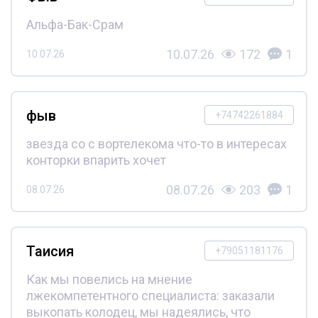
Альфа-Бак-Срам
10.07.26
172
1
10.07.26
фыв
+74742261884
звезда со с вортелекома что-то в интересах
конторки впарить хочет
08.07.26
203
1
08.07.26
Таисия
+79051181176
Как мы повелись на мнение
лжекомпетентного специалиста: заказали
выкопать колодец, мы надеялись, что