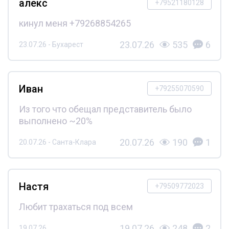
алекс
+79521180128
кинул меня +79268854265
23.07.26
535
6
23.07.26 - Бухарест
Иван
+79255070590
Из того что обещал представитель было
выполнено ~20%
20.07.26
190
1
20.07.26 - Санта-Клара
Настя
+79509772023
Любит трахаться под всем
19.07.26
248
2
19.07.26