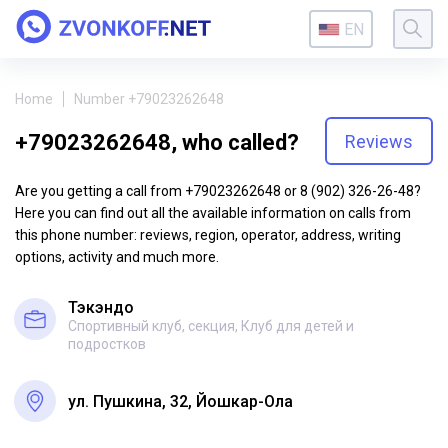
EN
Home
Number +79023262648
+79023262648, who called?
Reviews
Are you getting a call from +79023262648 or 8 (902) 326-26-48?
Here you can find out all the available information on calls from
this phone number: reviews, region, operator, address, writing
options, activity and much more.
Тэкэндо
Спортивный клуб, секция, Клуб для детей и
подростков
ул. Пушкина, 32, Йошкар-Ола