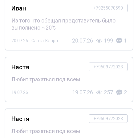
Иван
+79255070590
Из того что обещал представитель было
выполнено ~20%
20.07.26
199
1
20.07.26 - Санта-Клара
Настя
+79509772023
Любит трахаться под всем
19.07.26
257
2
19.07.26
Настя
+79509772023
Любит трахаться под всем