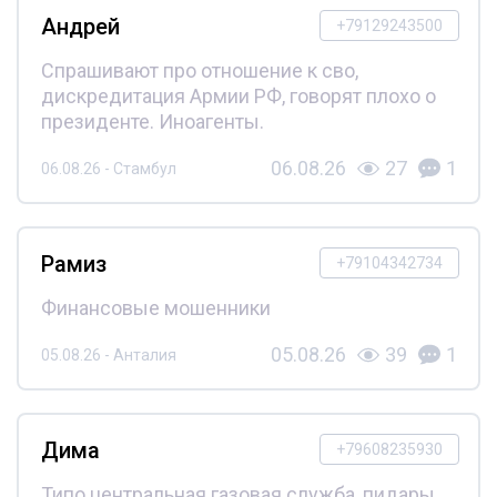
Андрей
+79129243500
Спрашивают про отношение к сво,
дискредитация Армии РФ, говорят плохо о
президенте. Иноагенты.
06.08.26
27
1
06.08.26 - Стамбул
Рамиз
+79104342734
Финансовые мошенники
05.08.26
39
1
05.08.26 - Анталия
Дима
+79608235930
Типо центральная газовая служба, пидары