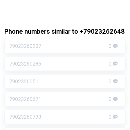
Phone numbers similar to +79023262648
79023260207
0
79023260286
0
79023260511
0
79023260671
0
79023260793
0